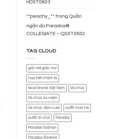
HD5T0603
**peachy_**
trong
Quần
ngắn dù Paradox®
COLLEGIATE – QS5T0502
TAG CLOUD
giải mã giấc mơ
họa tiết chấm bi
local brand Việt Nam
lời chúc
lời chúc kỷ niệm
lời chúc đám cưới
outfit mùa hè
outfit đi chơi
Paradox
Paradox fashion
Paradox lifestyle