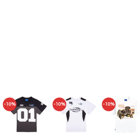
-10%
-10%
-10%