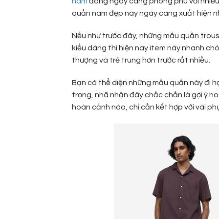
nam
đang ngày càng phong phú với nhiều th
quần nam đẹp này ngày càng xuất hiện nh
Nếu như trước đây, những mẫu quần trouse
kiểu dáng thì hiện nay item này nhanh chó
thượng và trẻ trung hơn trước rất nhiều.
Bạn có thể diện những mẫu quần này đi học
trọng, nhã nhặn đây chắc chắn là gợi ý h
hoàn cảnh nào, chỉ cần kết hợp với vài ph