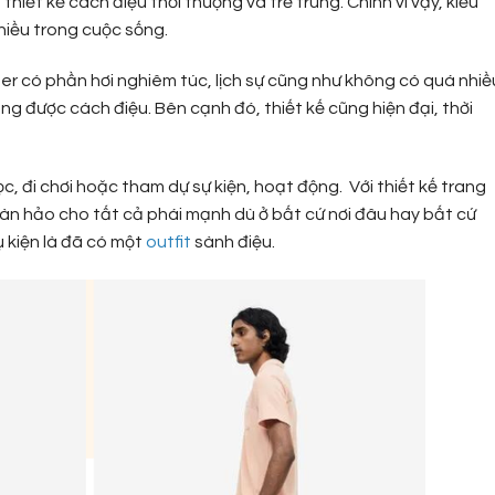
iết kế cách điệu thời thượng và trẻ trung. Chính vì vậy, kiểu
iều trong cuộc sống.
r có phần hơi nghiêm túc, lịch sự cũng như không có quá nhiề
ng được cách điệu. Bên cạnh đó, thiết kế cũng hiện đại, thời
, đi chơi hoặc tham dự sự kiện, hoạt động. Với thiết kế trang
oàn hảo cho tất cả phái mạnh dù ở bất cứ nơi đâu hay bất cứ
ụ kiện là đã có một
outfit
sành điệu.