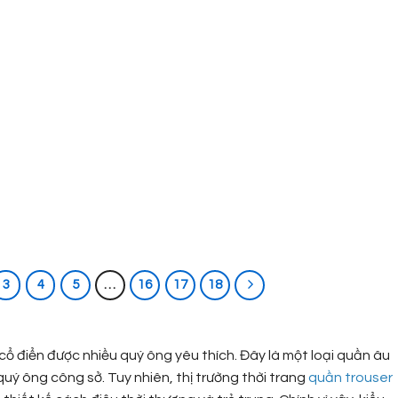
3
4
5
…
16
17
18
?
ổ điển được nhiều quý ông yêu thích. Đây là một loại quần âu
uý ông công sở. Tuy nhiên, thị trường thời trang
quần trouser