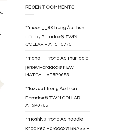
RECENT COMMENTS
ểu
**moon__88
trong
Áo thun
c
dài tay Paradox® TWIN
COLLAR – AT5T0770
**nana__
trong
Áo thun polo
jersey Paradox® NEW
MATCH – AT5P0655
**lazycat
trong
Áo thun
Paradox® TWIN COLLAR –
AT5P0765
**Hoshi99
trong
Áo hoodie
khoá kéo Paradox® BRASS –