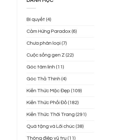
DANH MỤC
Bí quyết
(4)
Cảm Hứng Paradox
(6)
Chưa phân loại
(7)
Cuộc sống gen Z
(22)
Góc tâm linh
(11)
Góc Thả Thính
(4)
Kiến Thức Mặc Đẹp
(109)
Kiến Thức Phối Đồ
(182)
Kiến Thức Thời Trang
(291)
Quà tặng và Lời chúc
(38)
Thông điệp vũ trụ
(11)