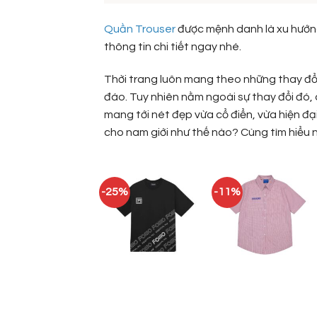
Quần Trouser
được mệnh danh là xu hướng
thông tin chi tiết ngay nhé.
Thời trang luôn mang theo những thay đổ
đáo. Tuy nhiên nằm ngoài sự thay đổi đó, q
mang tới nét đẹp vừa cổ điển, vừa hiện đạ
cho nam giới như thế nào? Cùng tìm hiểu n
-25%
-11%