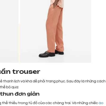
uần trouser
ế thanh lịch và khá dễ phối trang phục. Sau đây là những cách
thể bỏ qua:
thun đơn giản
 thể thiếu trong tủ đồ của các chàng trai. Và những chiếc
áo