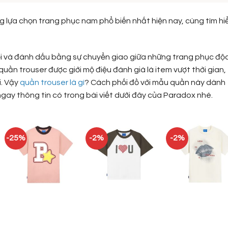
 lựa chọn trang phục nam phổ biến nhất hiện nay, cùng tìm hi
i và đánh dấu bằng sự chuyển giao giữa những trang phục độ
uần trouser được giới mộ điệu đánh già là item vượt thời gian,
i. Vậy
quần trouser là gì
? Cách phối đồ với mẫu quần này dành
gay thông tin có trong bài viết dưới đây của Paradox nhé.
-25%
-2%
-2%