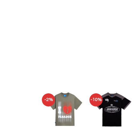
-2%
-10%