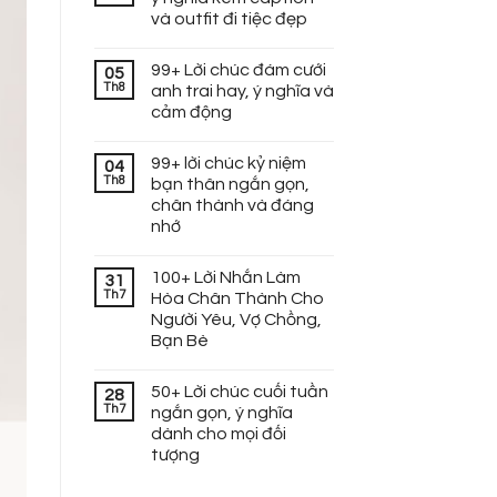
và outfit đi tiệc đẹp
99+ Lời chúc đám cưới
05
Th8
anh trai hay, ý nghĩa và
cảm động
99+ lời chúc kỷ niệm
04
Th8
bạn thân ngắn gọn,
chân thành và đáng
nhớ
100+ Lời Nhắn Làm
31
Th7
Hòa Chân Thành Cho
Người Yêu, Vợ Chồng,
Bạn Bè
50+ Lời chúc cuối tuần
28
Th7
ngắn gọn, ý nghĩa
dành cho mọi đối
tượng