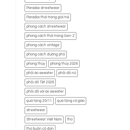
Paradox streetwear
Paradox thời trang giới trẻ
phong cách streetwear
phong cách thời trang Gen Z
phong cách vintage
phong cách đường phố
phong thủy
phong thủy 2026
phối áo sweater
phối đồ nữ
phối đồ Tết 2026
phối đồ với áo sweater
quà tặng 20/11
quà tặng cô giáo
streetwear
Streetwear Việt Nam
thơ
thơ buồn cô đơn