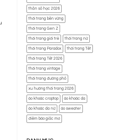
thần số học 2026
thời trang bền vững
u
thời trang Gen Z
thời trang giới trẻ
thời trang nữ
thời trang Paradox
thời trang Tết
thời trang Tết 2026
thời trang vintage
thời trang đường phố
xu hướng thời trang 2026
áo khoác croptop
áo khoác da
áo khoác da nữ
áo sweater
điềm báo giấc mơ