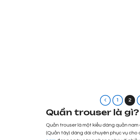
1
2
Quần trouser là gì
Quần trouser là một kiểu dáng quần nam c
(Quần tây) dáng dài chuyên phục vụ cho q