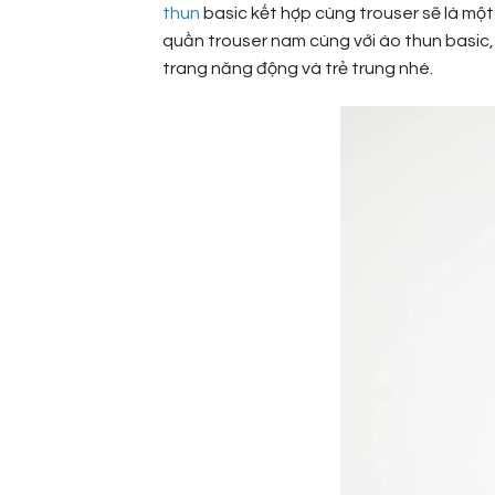
thun
basic kết hợp cùng trouser sẽ là mộ
quần trouser nam cùng với áo thun basic
trang năng động và trẻ trung nhé.