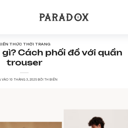
KIẾN THỨC THỜI TRANG
 gì? Cách phối đồ với quần
trouser
G VÀO
10 THÁNG 3, 2025
BỞI
TH BIỂN