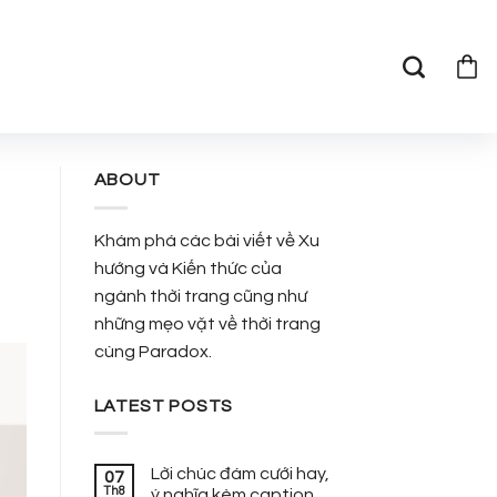
ABOUT
Khám phá các bài viết về Xu
hướng và Kiến thức của
ngành thời trang cũng như
những mẹo vặt về thời trang
cùng Paradox.
LATEST POSTS
Lời chúc đám cưới hay,
07
Th8
ý nghĩa kèm caption