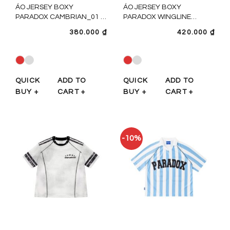
ÁO JERSEY BOXY
ÁO JERSEY BOXY
PARADOX CAMBRIAN_01 -
PARADOX WINGLINE
AT6P0501
JERSEY - AT6P0488
380.000
₫
420.000
₫
QUICK
ADD TO
QUICK
ADD TO
BUY +
CART +
BUY +
CART +
-10%