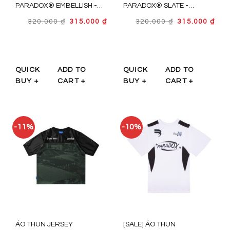
PARADOX® EMBELLISH -
PARADOX® SLATE -
AT5P0419
AT5P0424
GIÁ
GIÁ
GIÁ
GIÁ
320.000
₫
315.000
₫
320.000
₫
315.000
₫
GỐC
HIỆN
GỐC
HIỆ
LÀ:
TẠI
LÀ:
TẠI
320.000 ₫.
LÀ:
320.000 ₫.
LÀ:
315.000 ₫.
315.
QUICK
ADD TO
QUICK
ADD TO
BUY +
CART +
BUY +
CART +
-11%
-10%
ÁO THUN JERSEY
[SALE] ÁO THUN