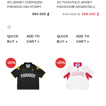
ÁO JERSEY OVERSIZED
ÁO THUN POLO JERSEY
PARADOX ASH STORM
PARADOX® ARGENTBLUE
JERSEY - AT6P0486
– AT5P0654
GIÁ
GIÁ
380.000
₫
320.000
₫
288.000
₫
GỐC
HIỆ
LÀ:
TẠI
320.000 ₫.
LÀ:
288.
QUICK
ADD TO
QUICK
ADD TO
BUY +
CART +
BUY +
CART +
-25%
-25%