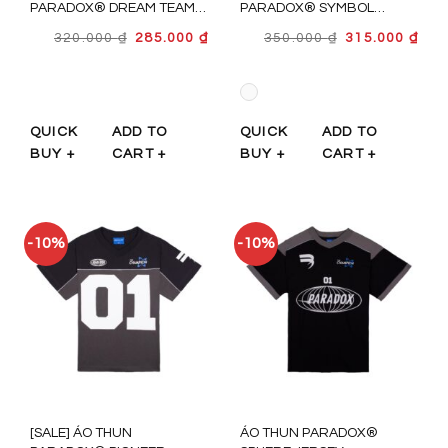
PARADOX® DREAM TEAM -
PARADOX® SYMBOL
AT5V0301
JERSEY - AT4P1027
GIÁ
GIÁ
GIÁ
GIÁ
320.000
₫
285.000
₫
350.000
₫
315.000
₫
GỐC
HIỆN
GỐC
HIỆ
LÀ:
TẠI
LÀ:
TẠI
320.000 ₫.
LÀ:
350.000 ₫.
LÀ:
285.000 ₫.
315.
QUICK
ADD TO
QUICK
ADD TO
BUY +
CART +
BUY +
CART +
-10%
-10%
[SALE] ÁO THUN
ÁO THUN PARADOX®