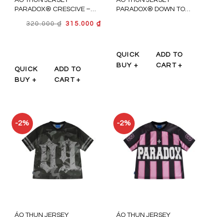
PARADOX® CRESCIVE –
PARADOX® DOWN TO
AT5P0420
EARTH – AT5P0421
GIÁ
GIÁ
320.000
₫
315.000
₫
GỐC
HIỆN
LÀ:
TẠI
QUICK
ADD TO
320.000 ₫.
LÀ:
BUY +
CART +
315.000 ₫.
QUICK
ADD TO
BUY +
CART +
-2%
-2%
ÁO THUN JERSEY
ÁO THUN JERSEY