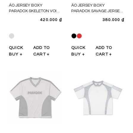
ÁO JERSEY BOXY
ÁO JERSEY BOXY
PARADOX SKELETON VOID
PARADOX SAVAGE JERSEY
JERSEY - AT6P0485
- AT6P0484
420.000
₫
380.000
₫
QUICK
ADD TO
QUICK
ADD TO
BUY +
CART +
BUY +
CART +