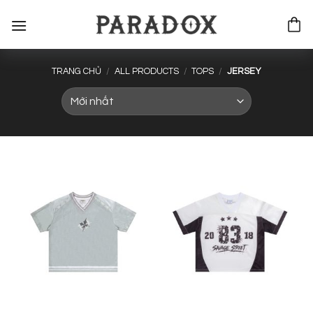
Bỏ
qua
nội
dung
TRANG CHỦ
/
ALL PRODUCTS
/
TOPS
/
JERSEY