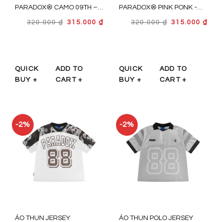
PARADOX® CAMO 09TH –
PARADOX® PINK PONK -
AT5P0423
AT5P0418
GIÁ
GIÁ
GIÁ
GIÁ
320.000
₫
315.000
₫
320.000
₫
315.000
₫
GỐC
HIỆN
GỐC
HIỆ
LÀ:
TẠI
LÀ:
TẠI
320.000 ₫.
LÀ:
320.000 ₫.
LÀ:
315.000 ₫.
315.
QUICK
ADD TO
QUICK
ADD TO
BUY +
CART +
BUY +
CART +
-2%
-2%
ÁO THUN JERSEY
ÁO THUN POLO JERSEY