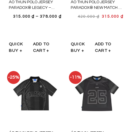
ÁO THUN POLO JERSEY
ÁO THUN POLO JERSEY
PARADOX® LEGECY –
PARADOX® NEW MATCH –
AT5P0656
AT5P0655
GIÁ
GIÁ
315.000
₫
–
378.000
₫
420.000
₫
315.000
₫
GỐC
HIỆ
LÀ:
TẠI
420.000 ₫.
LÀ:
315.
QUICK
ADD TO
QUICK
ADD TO
BUY +
CART +
BUY +
CART +
-25%
-11%