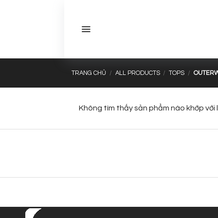
Bỏ
qua
nội
dung
TRANG CHỦ
/
ALL PRODUCTS
/
TOPS
/
OUTER
Không tìm thấy sản phẩm nào khớp với 