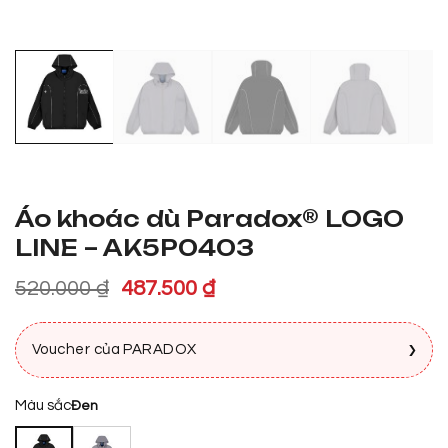
Áo khoác dù Paradox® LOGO
LINE – AK5P0403
Giá
Giá
520.000
₫
487.500
₫
gốc
hiện
là:
tại
›
Voucher của PARADOX
520.000 ₫.
là:
487.500 ₫.
Màu sắc
Đen