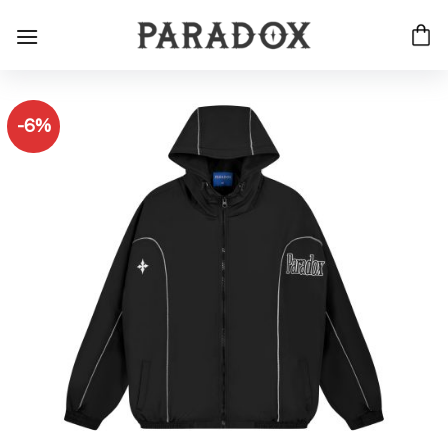
Bỏ
qua
nội
dung
-6%