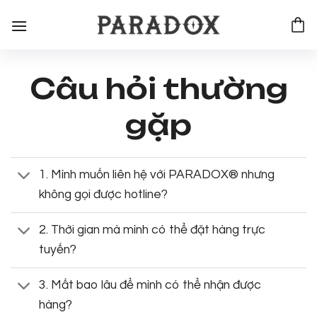
Bỏ
qua
nội
dung
Câu hỏi thường
gặp
1. Mình muốn liên hệ với PARADOX® nhưng
không gọi được hotline?
2. Thời gian mà mình có thể đặt hàng trực
tuyến?
3. Mất bao lâu để mình có thể nhận được
hàng?