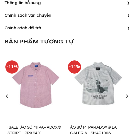
›
Thông tin bổ sung
›
Chính sách vận chuyển
›
Chính sách đổi trả
SẢN PHẨM TƯƠNG TỰ
-11%
-11%
[SALE] ÁO SƠ MI PARADOX®
ÁO SƠ MI PARADOX® LA
STRIPE - PRX6401
GALERIA - SM4P1008