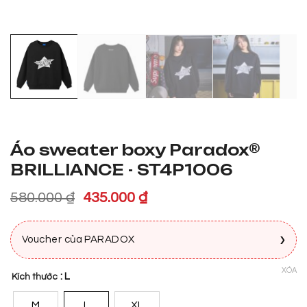
Áo sweater boxy Paradox®
BRILLIANCE - ST4P1006
Giá
Giá
580.000
₫
435.000
₫
gốc
hiện
là:
tại
›
Voucher của PARADOX
580.000 ₫.
là:
435.000 ₫.
XÓA
: L
Kích thước
M
L
XL