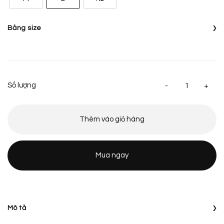
›
Bảng size
Áo
Thêm vào giỏ hàng
Mua ngay
›
Mô tả