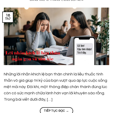
16
Th7
Những lời nhắn khích lệ bạn thân chính là liều thuốc tinh
thần vô giá giúp tri kỷ của bạn vượt qua áp lực cuộc sống
mệt mỏi này. Đôi khi, một thông điệp chân thành đúng lúc
còn có sức mạnh chữa lành hơn vạn lời khuyên sáo rỗng.
Trong bài viết dưới đây, […]
TIẾP TỤC ĐỌC
→