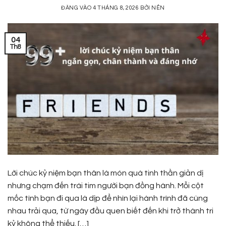
ĐĂNG VÀO
4 THÁNG 8, 2026
BỞI
NÊN
04
Th8
Lời chúc kỷ niệm bạn thân là món quà tinh thần giản dị
nhưng chạm đến trái tim người bạn đồng hành. Mỗi cột
mốc tình bạn đi qua là dịp để nhìn lại hành trình đã cùng
nhau trải qua, từ ngày đầu quen biết đến khi trở thành tri
kỷ không thể thiếu. […]