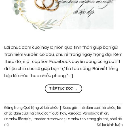
Lời chúc đám cưới hay là món quà tinh thần giúp bạn gửi
trọn niềm vui đến cô dâu, chú rể trong ngày trọng đại. Kèm
theo đó, một caption Facebook duyên dáng cùng outfit
đi tiệc chỉn chu sẽ giúp bạn tự tin toả sáng. Bài viết tổng
hợp lời chúc theo nhiều phong […]
TIẾP TỤC ĐỌC
→
Đăng trong
Quà tặng và Lời chúc
|
Được gắn thẻ
đám cưới
,
lời chúc
,
lời
chúc đám cưới
,
lời chúc đám cưới hay
,
Paradox
,
Paradox fashion
,
Paradox lifestyle
,
Paradox streetwear
,
Paradox thời trang giới trẻ
,
phối đồ
nữ
Để lại bình luận