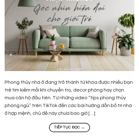
Phong thủy nhà ở đang trở thành từ khóa được nhiều bạn
trẻ tìm kiếm mỗi khi chuyển trọ, decor phòng hay chọn
mua căn hộ đầu tiên. Từ những video “tips phong thủy
phòng ngủ” trên TikTok đến các bài hướng dẫn bố trí nhà
ở hợp mệnh, chủ đề này chưa bao giờ […]
TIẾP TỤC ĐỌC
→