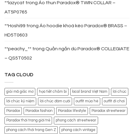
**lazycat
trong
Áo thun Paradox® TWIN COLLAR –
AT5P0765
**Hoshi99
trong
Áo hoodie khoá kéo Paradox® BRASS –
HD5T0603
**peachy_**
trong
Quần ngắn dù Paradox® COLLEGIATE
– QS5T0502
TAG CLOUD
giải mã giấc mơ
họa tiết chấm bi
local brand Việt Nam
lời chúc
lời chúc kỷ niệm
lời chúc đám cưới
outfit mùa hè
outfit đi chơi
Paradox
Paradox fashion
Paradox lifestyle
Paradox streetwear
Paradox thời trang giới trẻ
phong cách streetwear
phong cách thời trang Gen Z
phong cách vintage