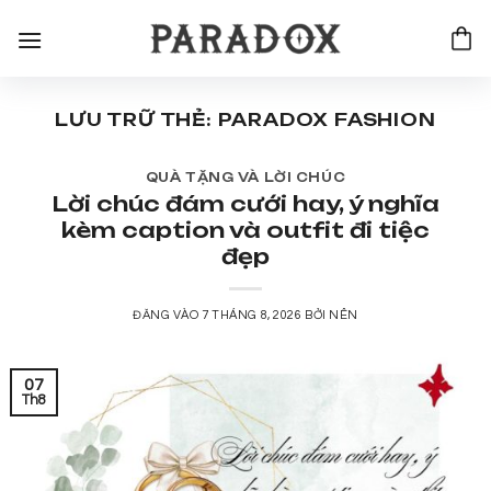
Bỏ
qua
nội
dung
LƯU TRỮ THẺ:
PARADOX FASHION
QUÀ TẶNG VÀ LỜI CHÚC
Lời chúc đám cưới hay, ý nghĩa
kèm caption và outfit đi tiệc
đẹp
ĐĂNG VÀO
7 THÁNG 8, 2026
BỞI
NÊN
07
Th8