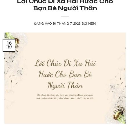
Lời Chúc Đi Xa Hài Hước Cho
Bạn Bè Người Thân
ĐĂNG VÀO
16 THÁNG 7, 2026
BỞI
NÊN
16
Th7