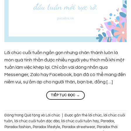
Lời chúc cuối tuần ngắn gọn nhưng chân thành luôn là
món quà tinh thần được nhiều người yêu thích mỗi khi một
tuần làm việc khép lại. Chỉ cần vài dòng nhắn qua
Messenger, Zalo hay Facebook, bạn đã có thể mang đến
niềm vui, sự ấm áp cho người thân, bạn bè, đồng […]
TIẾP TỤC ĐỌC
→
Đăng trong
Quà tặng và Lời chúc
|
Được gắn thẻ
lời chúc
,
lời chúc cuối
tuần
,
lời chúc cuối tuần độc đáo
,
lời chúc cuối tuần hay
,
Paradox
,
Paradox fashion
,
Paradox lifestyle
,
Paradox streetwear
,
Paradox thời