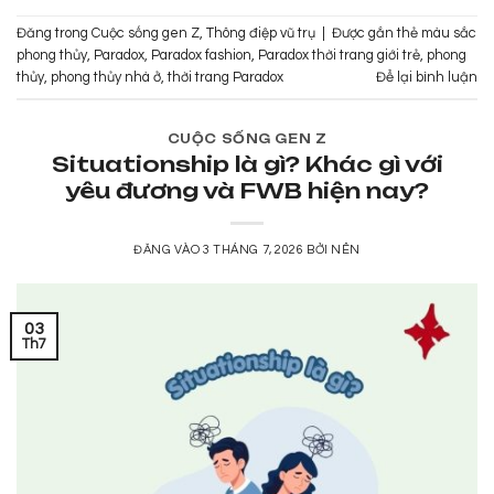
Đăng trong
Cuộc sống gen Z
,
Thông điệp vũ trụ
|
Được gắn thẻ
màu sắc
phong thủy
,
Paradox
,
Paradox fashion
,
Paradox thời trang giới trẻ
,
phong
thủy
,
phong thủy nhà ở
,
thời trang Paradox
Để lại bình luận
CUỘC SỐNG GEN Z
Situationship là gì? Khác gì với
yêu đương và FWB hiện nay?
ĐĂNG VÀO
3 THÁNG 7, 2026
BỞI
NÊN
03
Th7