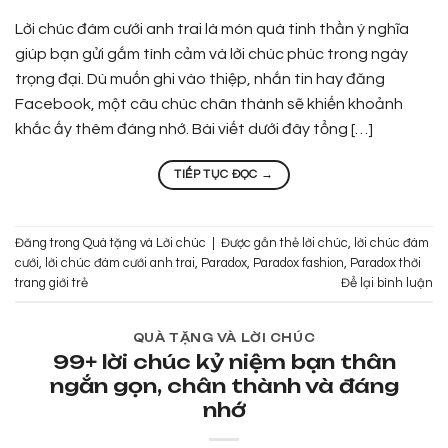
Lời chúc đám cưới anh trai là món quà tinh thần ý nghĩa
giúp bạn gửi gắm tình cảm và lời chúc phúc trong ngày
trọng đại. Dù muốn ghi vào thiệp, nhắn tin hay đăng
Facebook, một câu chúc chân thành sẽ khiến khoảnh
khắc ấy thêm đáng nhớ. Bài viết dưới đây tổng […]
TIẾP TỤC ĐỌC
→
Đăng trong
Quà tặng và Lời chúc
|
Được gắn thẻ
lời chúc
,
lời chúc đám
cưới
,
lời chúc đám cưới anh trai
,
Paradox
,
Paradox fashion
,
Paradox thời
trang giới trẻ
Để lại bình luận
QUÀ TẶNG VÀ LỜI CHÚC
99+ lời chúc kỷ niệm bạn thân
ngắn gọn, chân thành và đáng
nhớ