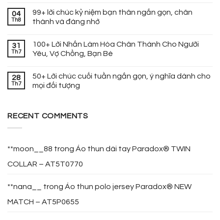
99+ lời chúc kỷ niệm bạn thân ngắn gọn, chân
04
Th8
thành và đáng nhớ
100+ Lời Nhắn Làm Hòa Chân Thành Cho Người
31
Th7
Yêu, Vợ Chồng, Bạn Bè
50+ Lời chúc cuối tuần ngắn gọn, ý nghĩa dành cho
28
Th7
mọi đối tượng
RECENT COMMENTS
**moon__88
trong
Áo thun dài tay Paradox® TWIN
COLLAR – AT5T0770
**nana__
trong
Áo thun polo jersey Paradox® NEW
MATCH – AT5P0655