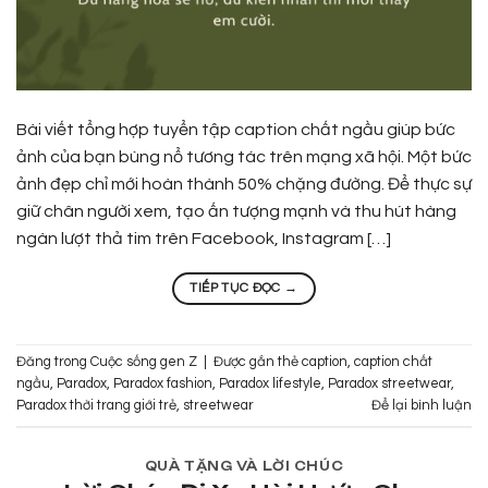
Bài viết tổng hợp tuyển tập caption chất ngầu giúp bức
ảnh của bạn bùng nổ tương tác trên mạng xã hội. Một bức
ảnh đẹp chỉ mới hoàn thành 50% chặng đường. Để thực sự
giữ chân người xem, tạo ấn tượng mạnh và thu hút hàng
ngàn lượt thả tim trên Facebook, Instagram […]
TIẾP TỤC ĐỌC
→
Đăng trong
Cuộc sống gen Z
|
Được gắn thẻ
caption
,
caption chất
ngầu
,
Paradox
,
Paradox fashion
,
Paradox lifestyle
,
Paradox streetwear
,
Paradox thời trang giới trẻ
,
streetwear
Để lại bình luận
QUÀ TẶNG VÀ LỜI CHÚC