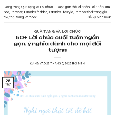
Đăng trong
Quà tặng và Lời chúc
|
Được gắn thẻ
lời nhắn
,
lời nhắn làm
hòa
,
Paradox
,
Paradox fashion
,
Paradox lifestyle
,
Paradox thời trang giới
trẻ
,
thời trang Paradox
Để lại bình luận
QUÀ TẶNG VÀ LỜI CHÚC
50+ Lời chúc cuối tuần ngắn
gọn, ý nghĩa dành cho mọi đối
tượng
ĐĂNG VÀO
28 THÁNG 7, 2026
BỞI
NÊN
28
Th7