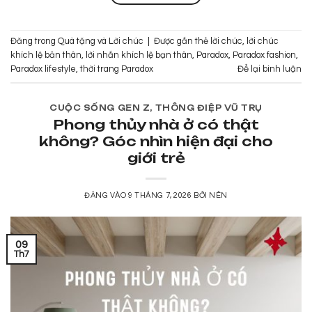
Đăng trong
Quà tặng và Lời chúc
|
Được gắn thẻ
lời chúc
,
lời chúc
khích lệ bản thân
,
lời nhắn khích lệ bạn thân
,
Paradox
,
Paradox fashion
,
Paradox lifestyle
,
thời trang Paradox
Để lại bình luận
CUỘC SỐNG GEN Z
,
THÔNG ĐIỆP VŨ TRỤ
Phong thủy nhà ở có thật
không? Góc nhìn hiện đại cho
giới trẻ
ĐĂNG VÀO
9 THÁNG 7, 2026
BỞI
NÊN
09
Th7