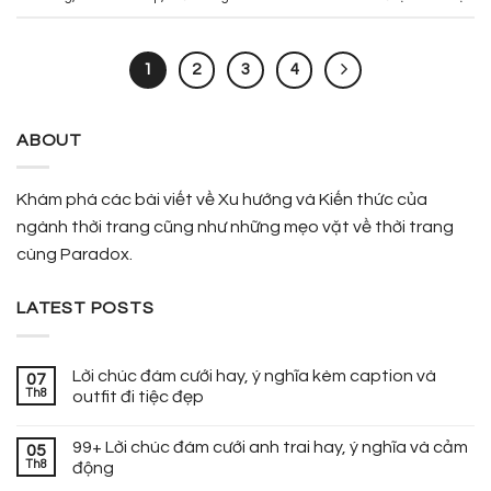
1
2
3
4
ABOUT
Khám phá các bài viết về Xu hướng và Kiến thức của
ngành thời trang cũng như những mẹo vặt về thời trang
cùng Paradox.
LATEST POSTS
Lời chúc đám cưới hay, ý nghĩa kèm caption và
07
Th8
outfit đi tiệc đẹp
99+ Lời chúc đám cưới anh trai hay, ý nghĩa và cảm
05
Th8
động