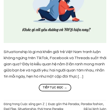
Situationship là gì mà khiến giới trẻ Việt Nam tranh luận
không ngừng trên TikTok, Facebook và Threads suốt thời
gian qua? Đây là kiểu quan hệ nằm ở lằn ranh mong manh
giữa bạn bè và người yêu: hai người quan tâm nhau, nhắn
tin mỗi ngày, hẹn hò như một cặp đôi thực […]
TIẾP TỤC ĐỌC
→
Đăng trong
Cuộc sống gen Z
|
Được gắn thẻ
Paradox
,
Paradox fashion
,
Red Flag
,
Situationship
,
thời trang Paradox
Để lại bình luận