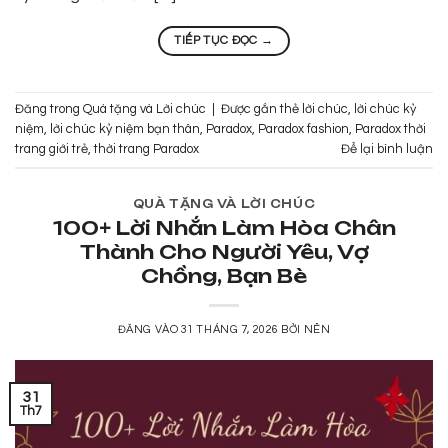
TIẾP TỤC ĐỌC
→
Đăng trong
Quà tặng và Lời chúc
|
Được gắn thẻ
lời chúc
,
lời chúc kỷ
niệm
,
lời chúc kỷ niệm bạn thân
,
Paradox
,
Paradox fashion
,
Paradox thời
trang giới trẻ
,
thời trang Paradox
Để lại bình luận
QUÀ TẶNG VÀ LỜI CHÚC
100+ Lời Nhắn Làm Hòa Chân
Thành Cho Người Yêu, Vợ
Chồng, Bạn Bè
ĐĂNG VÀO
31 THÁNG 7, 2026
BỞI
NÊN
31
Th7