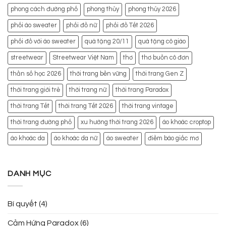
phong cách đường phố
phong thủy
phong thủy 2026
phối áo sweater
phối đồ nữ
phối đồ Tết 2026
phối đồ với áo sweater
quà tặng 20/11
quà tặng cô giáo
streetwear
Streetwear Việt Nam
thơ
thơ buồn cô đơn
thần số học 2026
thời trang bền vững
thời trang Gen Z
thời trang giới trẻ
thời trang nữ
thời trang Paradox
thời trang Tết
thời trang Tết 2026
thời trang vintage
thời trang đường phố
xu hướng thời trang 2026
áo khoác croptop
áo khoác da
áo khoác da nữ
áo sweater
điềm báo giấc mơ
DANH MỤC
Bí quyết
(4)
Cảm Hứng Paradox
(6)