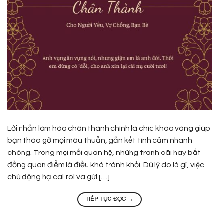
Lời nhắn làm hòa chân thành chính là chìa khóa vàng giúp
bạn tháo gỡ mọi mâu thuẫn, gắn kết tình cảm nhanh
chóng. Trong mọi mối quan hệ, những tranh cãi hay bất
đồng quan điểm là điều khó tránh khỏi. Dù lý do là gì, việc
chủ động hạ cái tôi và gửi […]
TIẾP TỤC ĐỌC
→