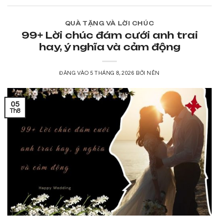
QUÀ TẶNG VÀ LỜI CHÚC
99+ Lời chúc đám cưới anh trai
hay, ý nghĩa và cảm động
ĐĂNG VÀO
5 THÁNG 8, 2026
BỞI
NÊN
05
Th8