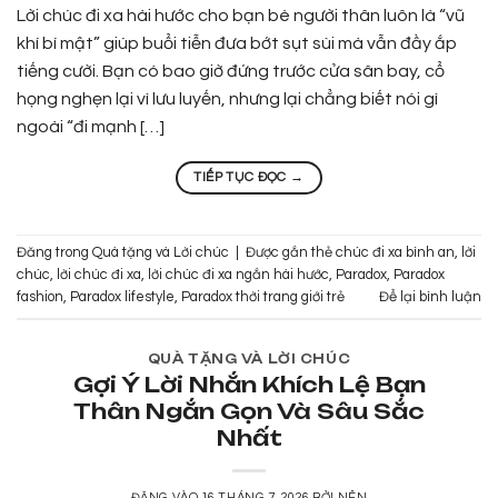
Lời chúc đi xa hài hước cho bạn bè người thân luôn là “vũ
khí bí mật” giúp buổi tiễn đưa bớt sụt sùi mà vẫn đầy ắp
tiếng cười. Bạn có bao giờ đứng trước cửa sân bay, cổ
họng nghẹn lại vì lưu luyến, nhưng lại chẳng biết nói gì
ngoài “đi mạnh […]
TIẾP TỤC ĐỌC
→
Đăng trong
Quà tặng và Lời chúc
|
Được gắn thẻ
chúc đi xa bình an
,
lời
chúc
,
lời chúc đi xa
,
lời chúc đi xa ngắn hài hước
,
Paradox
,
Paradox
fashion
,
Paradox lifestyle
,
Paradox thời trang giới trẻ
Để lại bình luận
QUÀ TẶNG VÀ LỜI CHÚC
Gợi Ý Lời Nhắn Khích Lệ Bạn
Thân Ngắn Gọn Và Sâu Sắc
Nhất
ĐĂNG VÀO
16 THÁNG 7, 2026
BỞI
NÊN