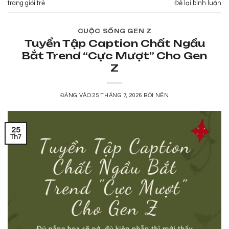
trang giới trẻ
Để lại bình luận
CUỘC SỐNG GEN Z
Tuyển Tập Caption Chất Ngầu
Bắt Trend “Cực Mượt” Cho Gen
Z
ĐĂNG VÀO
25 THÁNG 7, 2026
BỞI
NÊN
25
Th7