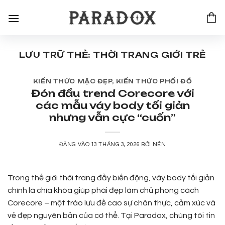
Bỏ
qua
nội
dung
LƯU TRỮ THẺ:
THỜI TRANG GIỚI TRẺ
KIẾN THỨC MẶC ĐẸP
,
KIẾN THỨC PHỐI ĐỒ
Đón đầu trend Corecore với
các mẫu váy body tối giản
nhưng vẫn cực “cuốn”
ĐĂNG VÀO
13 THÁNG 3, 2026
BỞI
NÊN
Trong thế giới thời trang đầy biến động, váy body tối giản
chính là chìa khóa giúp phái đẹp làm chủ phong cách
Corecore – một trào lưu đề cao sự chân thực, cảm xúc và
vẻ đẹp nguyên bản của cơ thể. Tại Paradox, chúng tôi tin