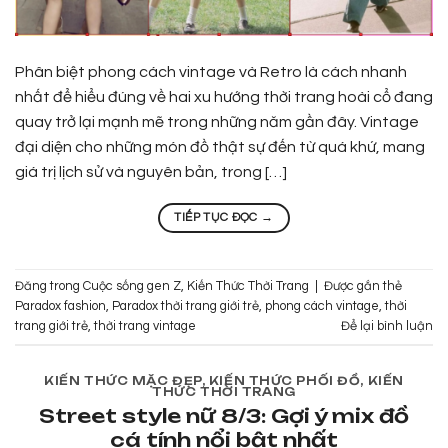
Phân biệt phong cách vintage và Retro là cách nhanh
nhất để hiểu đúng về hai xu hướng thời trang hoài cổ đang
quay trở lại mạnh mẽ trong những năm gần đây. Vintage
đại diện cho những món đồ thật sự đến từ quá khứ, mang
giá trị lịch sử và nguyên bản, trong […]
TIẾP TỤC ĐỌC
→
Đăng trong
Cuộc sống gen Z
,
Kiến Thức Thời Trang
|
Được gắn thẻ
Paradox fashion
,
Paradox thời trang giới trẻ
,
phong cách vintage
,
thời
trang giới trẻ
,
thời trang vintage
Để lại bình luận
KIẾN THỨC MẶC ĐẸP
,
KIẾN THỨC PHỐI ĐỒ
,
KIẾN
THỨC THỜI TRANG
Street style nữ 8/3: Gợi ý mix đồ
cá tính nổi bật nhất