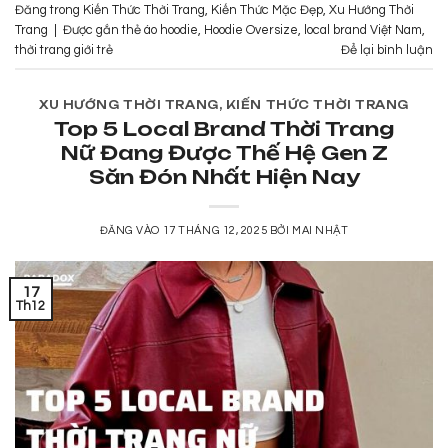
Đăng trong
Kiến Thức Thời Trang
,
Kiến Thức Mặc Đẹp
,
Xu Hướng Thời
Trang
|
Được gắn thẻ
áo hoodie
,
Hoodie Oversize
,
local brand Việt Nam
,
thời trang giới trẻ
Để lại bình luận
XU HƯỚNG THỜI TRANG
,
KIẾN THỨC THỜI TRANG
Top 5 Local Brand Thời Trang
Nữ Đang Được Thế Hệ Gen Z
Săn Đón Nhất Hiện Nay
ĐĂNG VÀO
17 THÁNG 12, 2025
BỞI
MAI NHẬT
17
Th12