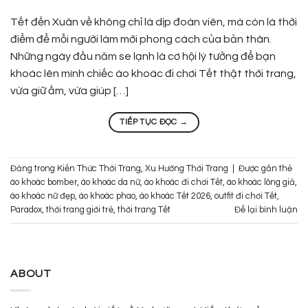
Tết đến Xuân về không chỉ là dịp đoàn viên, mà còn là thời
điểm để mỗi người làm mới phong cách của bản thân.
Những ngày đầu năm se lạnh là cơ hội lý tưởng để bạn
khoác lên mình chiếc áo khoác đi chơi Tết thật thời trang,
vừa giữ ấm, vừa giúp […]
TIẾP TỤC ĐỌC
→
Đăng trong
Kiến Thức Thời Trang
,
Xu Hướng Thời Trang
|
Được gắn thẻ
áo khoác bomber
,
áo khoác da nữ
,
áo khoác đi chơi Tết
,
áo khoác lông giả
,
áo khoác nữ đẹp
,
áo khoác phao
,
áo khoác Tết 2026
,
outfit đi chơi Tết
,
Paradox
,
thời trang giới trẻ
,
thời trang Tết
Để lại bình luận
ABOUT