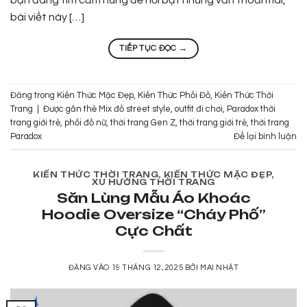
bạn đang tìm cảm hứng để nổi bật nhưng vẫn thoải mái,
bài viết này […]
TIẾP TỤC ĐỌC
→
Đăng trong
Kiến Thức Mặc Đẹp
,
Kiến Thức Phối Đồ
,
Kiến Thức Thời
Trang
|
Được gắn thẻ
Mix đồ street style
,
outfit đi chơi
,
Paradox thời
trang giới trẻ
,
phối đồ nữ
,
thời trang Gen Z
,
thời trang giới trẻ
,
thời trang
Paradox
Để lại bình luận
KIẾN THỨC THỜI TRANG
,
KIẾN THỨC MẶC ĐẸP
,
XU HƯỚNG THỜI TRANG
Săn Lùng Mẫu Áo Khoác
Hoodie Oversize “Cháy Phố”
Cực Chất
ĐĂNG VÀO
19 THÁNG 12, 2025
BỞI
MAI NHẬT