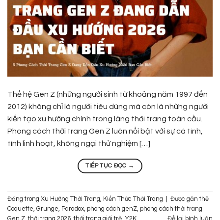
Thế hệ Gen Z (những người sinh từ khoảng năm 1997 đến
2012) không chỉ là người tiêu dùng mà còn là những người
kiến tạo xu hướng chính trong làng thời trang toàn cầu.
Phong cách thời trang Gen Z luôn nổi bật với sự cá tính,
tính linh hoạt, không ngại thử nghiệm […]
TIẾP TỤC ĐỌC
→
Đăng trong
Xu Hướng Thời Trang
,
Kiến Thức Thời Trang
|
Được gắn thẻ
Coquette
,
Grunge
,
Paradox
,
phong cách genZ
,
phong cách thời trang
Gen Z
,
thời trang 2026
,
thời trang giới trẻ
,
Y2K
Để lại bình luận