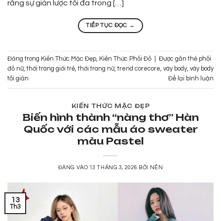
rằng sự giản lược tối đa trong […]
TIẾP TỤC ĐỌC
→
Đăng trong
Kiến Thức Mặc Đẹp
,
Kiến Thức Phối Đồ
|
Được gắn thẻ
phối
đồ nữ
,
thời trang giới trẻ
,
thời trang nữ
,
trend corecore
,
váy body
,
váy body
tối giản
Để lại bình luận
KIẾN THỨC MẶC ĐẸP
Biến hình thành “nàng thơ” Hàn
Quốc với các mẫu áo sweater
màu Pastel
ĐĂNG VÀO
13 THÁNG 3, 2026
BỞI
NÊN
13
Th3