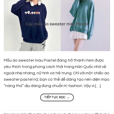
Mẫu áo sweater màu Pastel đang trở thành item được
yêu thích trong phong cách thời trang Hàn Quốc nhờ vẻ
ngoài nhẹ nhàng, nữ tính và trẻ trung. Chỉ với một chiếc áo
sweater pastel nữ, bạn có thể dễ dàng tạo nên diện mạo
“nàng thơ” dịu dàng đúng chuẩn K-fashion. Vậy vì […]
TIẾP TỤC ĐỌC
→