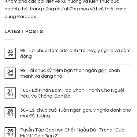
Khám phá các bài viết về Xu hướng và Kiến thức của
ngành thời trang cũng như những mẹo vặt về thời trang
cùng Paradox.
LATEST POSTS
99+ Lời chúc đám cưới anh trai hay, ý nghĩa và cảm
05
Th8
động
99+ lời chúc kỷ niệm bạn thân ngắn gọn, chân
04
Th8
thành và đáng nhớ
100+ Lời Nhắn Làm Hòa Chân Thành Cho Người
31
Th7
Yêu, Vợ Chồng, Bạn Bè
50+ Lời chúc cuối tuần ngắn gọn, ý nghĩa dành cho
28
Th7
mọi đối tượng
Tuyển Tập Caption Chất Ngầu Bắt Trend “Cực
25
Th7
Mượt” Cho Gen Z