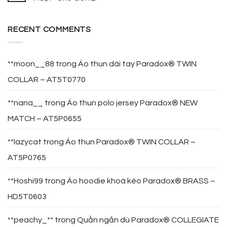
RECENT COMMENTS
**moon__88
trong
Áo thun dài tay Paradox® TWIN
COLLAR – AT5T0770
**nana__
trong
Áo thun polo jersey Paradox® NEW
MATCH – AT5P0655
**lazycat
trong
Áo thun Paradox® TWIN COLLAR –
AT5P0765
**Hoshi99
trong
Áo hoodie khoá kéo Paradox® BRASS –
HD5T0603
**peachy_**
trong
Quần ngắn dù Paradox® COLLEGIATE