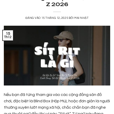
Z 2026
ĐĂNG VÀO
15 THÁNG 12, 2025
BỞI
MAI NHẬT
15
Th12
Nếu bạn đã từng tham gia vào các cộng đồng săn đồ
chơi, đặc biệt là Blind Box (Hộp Mù), hoặc đơn giản là người
thường xuyên lướt mạng xã hội, chắc chắn bạn đã nghe
qua thuật ngữ đầy thú vị này: “Sít rịt”. Từ ngữ này đang