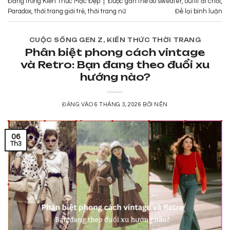
Đăng trong
Kiến Thức Mặc Đẹp
|
Được gắn thẻ
áo sweater
,
outfit đi chơi
,
Paradox
,
thời trang giới trẻ
,
thời trang nữ
Để lại bình luận
CUỘC SỐNG GEN Z
,
KIẾN THỨC THỜI TRANG
Phân biệt phong cách vintage
và Retro: Bạn đang theo đuổi xu
hướng nào?
ĐĂNG VÀO
6 THÁNG 3, 2026
BỞI
NÊN
06
Th3