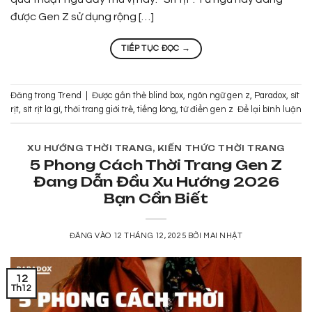
được Gen Z sử dụng rộng […]
TIẾP TỤC ĐỌC
→
Đăng trong
Trend
|
Được gắn thẻ
blind box
,
ngôn ngữ gen z
,
Paradox
,
sít
rịt
,
sít rịt là gì
,
thời trang giới trẻ
,
tiếng lóng
,
từ điển gen z
Để lại bình luận
XU HƯỚNG THỜI TRANG
,
KIẾN THỨC THỜI TRANG
5 Phong Cách Thời Trang Gen Z
Đang Dẫn Đầu Xu Hướng 2026
Bạn Cần Biết
ĐĂNG VÀO
12 THÁNG 12, 2025
BỞI
MAI NHẬT
12
Th12