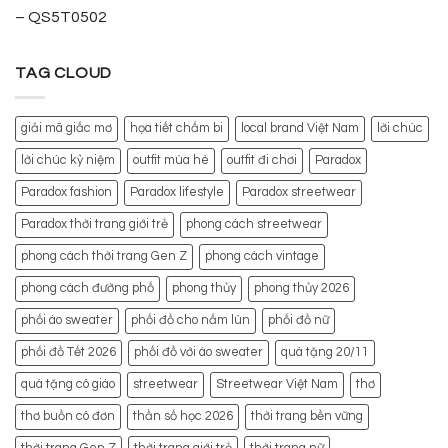
– QS5T0502
TAG CLOUD
giải mã giấc mơ
họa tiết chấm bi
local brand Việt Nam
lời chúc
lời chúc kỷ niệm
outfit mùa hè
outfit đi chơi
Paradox
Paradox fashion
Paradox lifestyle
Paradox streetwear
Paradox thời trang giới trẻ
phong cách streetwear
phong cách thời trang Gen Z
phong cách vintage
phong cách đường phố
phong thủy
phong thủy 2026
phối áo sweater
phối đồ cho nấm lùn
phối đồ nữ
phối đồ Tết 2026
phối đồ với áo sweater
quà tặng 20/11
quà tặng cô giáo
streetwear
Streetwear Việt Nam
thơ
thơ buồn cô đơn
thần số học 2026
thời trang bền vững