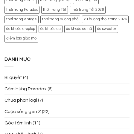
thời trang Gen Z
thời trang giới trẻ
thời trang nữ
thời trang Paradox
thời trang Tết
thời trang Tết 2026
thời trang vintage
thời trang đường phố
xu hướng thời trang 2026
áo khoác croptop
áo khoác da
áo khoác da nữ
áo sweater
điềm báo giấc mơ
DANH MỤC
Bí quyết
(4)
Cảm Hứng Paradox
(6)
Chưa phân loại
(7)
Cuộc sống gen Z
(22)
Góc tâm linh
(11)