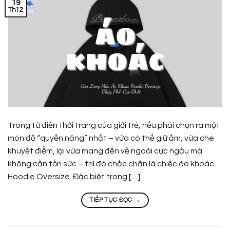
19
Th12
Trong từ điển thời trang của giới trẻ, nếu phải chọn ra một
món đồ “quyền năng” nhất – vừa có thể giữ ấm, vừa che
khuyết điểm, lại vừa mang đến vẻ ngoài cực ngầu mà
không cần tốn sức – thì đó chắc chắn là chiếc áo khoác
Hoodie Oversize. Đặc biệt trong […]
TIẾP TỤC ĐỌC
→