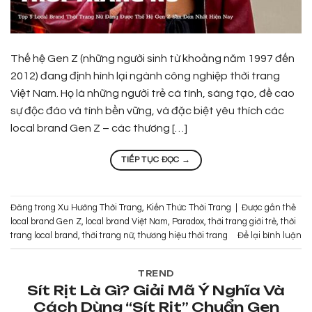
Thế hệ Gen Z (những người sinh từ khoảng năm 1997 đến
2012) đang định hình lại ngành công nghiệp thời trang
Việt Nam. Họ là những người trẻ cá tính, sáng tạo, đề cao
sự độc đáo và tính bền vững, và đặc biệt yêu thích các
local brand Gen Z – các thương […]
TIẾP TỤC ĐỌC
→
Đăng trong
Xu Hướng Thời Trang
,
Kiến Thức Thời Trang
|
Được gắn thẻ
local brand Gen Z
,
local brand Việt Nam
,
Paradox
,
thời trang giới trẻ
,
thời
trang local brand
,
thời trang nữ
,
thương hiệu thời trang
Để lại bình luận
TREND
Sít Rịt Là Gì? Giải Mã Ý Nghĩa Và
Cách Dùng “Sít Rịt” Chuẩn Gen