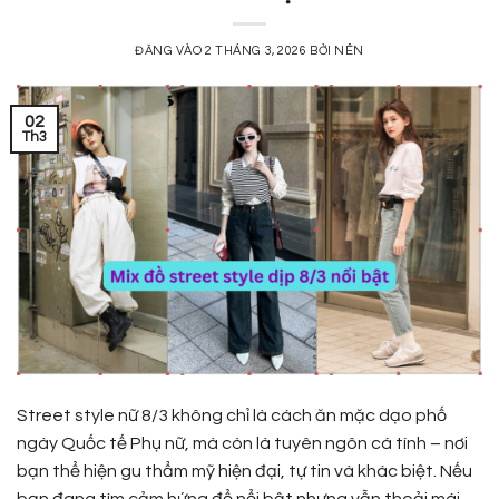
ĐĂNG VÀO
2 THÁNG 3, 2026
BỞI
NÊN
02
Th3
Street style nữ 8/3 không chỉ là cách ăn mặc dạo phố
ngày Quốc tế Phụ nữ, mà còn là tuyên ngôn cá tính – nơi
bạn thể hiện gu thẩm mỹ hiện đại, tự tin và khác biệt. Nếu