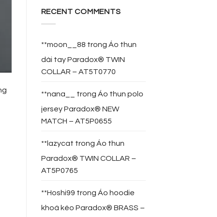
RECENT COMMENTS
**moon__88
trong
Áo thun
dài tay Paradox® TWIN
COLLAR – AT5T0770
ng
**nana__
trong
Áo thun polo
jersey Paradox® NEW
MATCH – AT5P0655
**lazycat
trong
Áo thun
Paradox® TWIN COLLAR –
AT5P0765
**Hoshi99
trong
Áo hoodie
khoá kéo Paradox® BRASS –