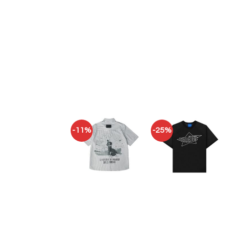
-11%
-25%