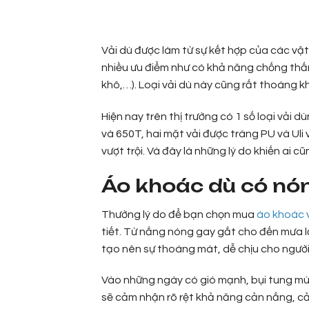
Vải dù được làm từ sự kết hợp của các vật
nhiều ưu điểm như có khả năng chống thấm 
khô,…). Loại vải dù này cũng rất thoáng khí
Hiện nay trên thị trường có 1 số loại vải
và 650T, hai mặt vải được tráng PU và Uli 
vượt trội. Và đây là những lý do khiến ai 
Áo khoác dù có nó
Thường lý do để bạn chọn mua
áo khoác 
tiết. Từ nắng nóng gay gắt cho đến mưa lạn
tạo nên sự thoáng mát, dễ chịu cho người 
Vào những ngày có gió mạnh, bụi tung mù 
sẽ cảm nhận rõ rệt khả năng cản nắng, cả