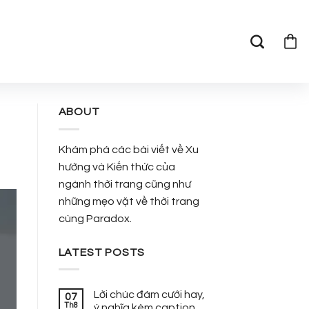
ABOUT
Khám phá các bài viết về Xu
hướng và Kiến thức của
ngành thời trang cũng như
những mẹo vặt về thời trang
cùng Paradox.
LATEST POSTS
Lời chúc đám cưới hay,
07
Th8
ý nghĩa kèm caption