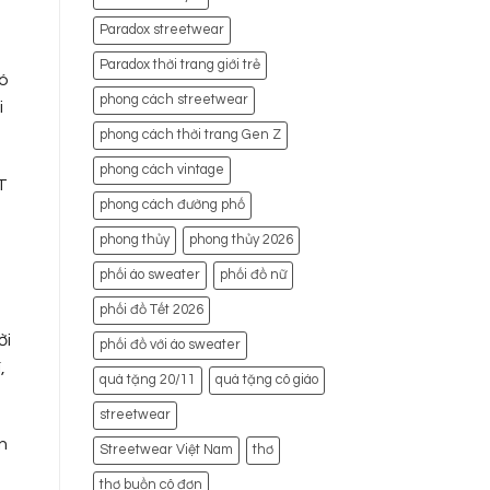
Paradox streetwear
Paradox thời trang giới trẻ
có
phong cách streetwear
i
phong cách thời trang Gen Z
phong cách vintage
T
phong cách đường phố
phong thủy
phong thủy 2026
phối áo sweater
phối đồ nữ
phối đồ Tết 2026
ời
phối đồ với áo sweater
,
quà tặng 20/11
quà tặng cô giáo
streetwear
n
Streetwear Việt Nam
thơ
thơ buồn cô đơn