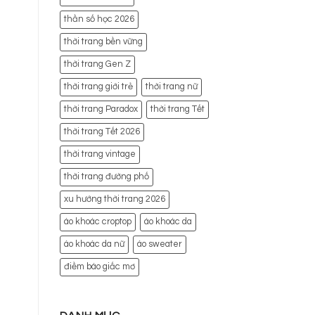
thần số học 2026
thời trang bền vững
thời trang Gen Z
thời trang giới trẻ
thời trang nữ
thời trang Paradox
thời trang Tết
thời trang Tết 2026
thời trang vintage
thời trang đường phố
xu hướng thời trang 2026
áo khoác croptop
áo khoác da
áo khoác da nữ
áo sweater
điềm báo giấc mơ