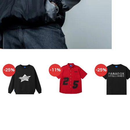
-25%
-11%
-25%