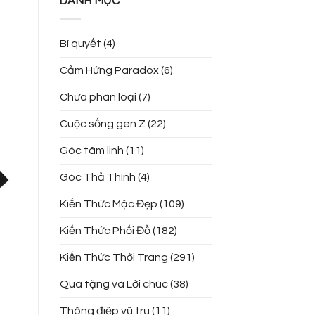
DANH MỤC
Bí quyết
(4)
Cảm Hứng Paradox
(6)
Chưa phân loại
(7)
Cuộc sống gen Z
(22)
Góc tâm linh
(11)
Góc Thả Thính
(4)
Kiến Thức Mặc Đẹp
(109)
Kiến Thức Phối Đồ
(182)
Kiến Thức Thời Trang
(291)
Quà tặng và Lời chúc
(38)
Thông điệp vũ trụ
(11)