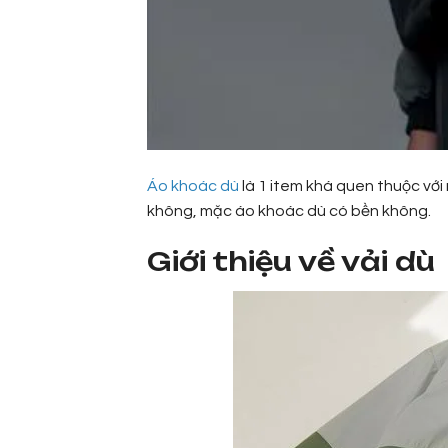
Áo khoác dù
là 1 item khá quen thuộc với
không, mặc áo khoác dù có bền không.
Giới thiệu về vải dù