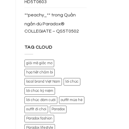
HD5T0603
**peachy_**
trong
Quần
ngắn dù Paradox®
COLLEGIATE – QS5T0502
TAG CLOUD
giải mã giấc mơ
họa tiết chấm bi
local brand Việt Nam
lời chúc
lời chúc kỷ niệm
lời chúc đám cưới
outfit mùa hè
outfit đi chơi
Paradox
Paradox fashion
Paradox lifestyle