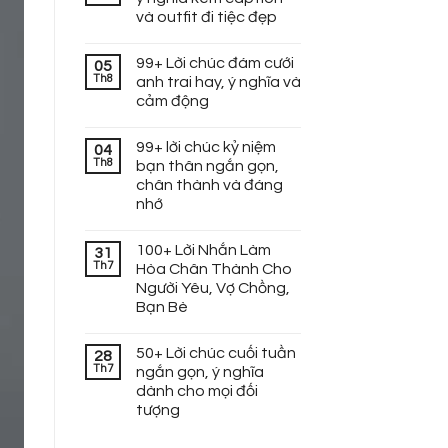
và outfit đi tiệc đẹp
99+ Lời chúc đám cưới
05
Th8
anh trai hay, ý nghĩa và
cảm động
99+ lời chúc kỷ niệm
04
Th8
bạn thân ngắn gọn,
chân thành và đáng
nhớ
100+ Lời Nhắn Làm
31
Th7
Hòa Chân Thành Cho
Người Yêu, Vợ Chồng,
Bạn Bè
50+ Lời chúc cuối tuần
28
Th7
ngắn gọn, ý nghĩa
dành cho mọi đối
tượng