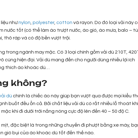
 liệu như
nylon
,
polyester
,
cotton
và rayon. Do đó loại vải này 
nước tốt (có thể làm áo trượt nước, áo gió, áo mưa, balo – tú
, thô ráp và có độ bền vượt trội.
 dùng trong ngành may mặc. Có 3 loại chính gồm vải dù 210T, 420
vô cùng hiện đại. Vải dù mang đến cho người dùng nhiều lợi ích
cũng thích áo khoác dù…
ng không?
vải dù
chính là chiếc áo này giúp bạn vượt qua được mọi kiểu th
h buốt đều ổn cả. Bởi chất liệu vải dù có rất nhiều lỗ thoát khí
mặc khi đi dưới trời nắng nóng cực độ lên đến 40 – 50 độ C.
mịt, đặc biệt là trong những chuyến đi phượt bằng xe máy, bạ
n gió bụi của áo khoác dù tốt đến thế nào.