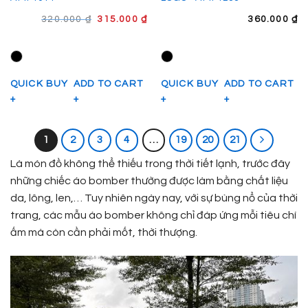
GIÁ
GIÁ
320.000
₫
315.000
₫
360.000
₫
GỐC
HIỆN
LÀ:
TẠI
320.000 ₫.
LÀ:
315.000 ₫.
QUICK BUY
ADD TO CART
QUICK BUY
ADD TO CART
+
+
+
+
1
2
3
4
…
19
20
21
Là món đồ không thể thiếu trong thời tiết lạnh, trước đây
những chiếc áo bomber thường được làm bằng chất liệu
da, lông, len,… Tuy nhiên ngày nay, với sự bùng nổ của thời
trang, các mẫu áo bomber không chỉ đáp ứng mỗi tiêu chí
ấm mà còn cần phải mốt, thời thượng.