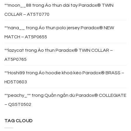
**moon__88
trong
Áo thun dài tay Paradox® TWIN
COLLAR – AT5T0770
**nana__
trong
Áo thun polo jersey Paradox® NEW
MATCH – AT5P0655
**lazycat
trong
Áo thun Paradox® TWIN COLLAR –
AT5P0765
**Hoshi99
trong
Áo hoodie khoá kéo Paradox® BRASS –
HD5T0603
**peachy_**
trong
Quần ngắn dù Paradox® COLLEGIATE
– QS5T0502
TAG CLOUD