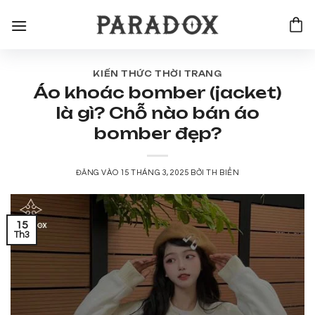
Bỏ
qua
nội
dung
KIẾN THỨC THỜI TRANG
Áo khoác bomber (jacket)
là gì? Chỗ nào bán áo
bomber đẹp?
ĐĂNG VÀO
15 THÁNG 3, 2025
BỞI
TH BIỂN
15
Th3