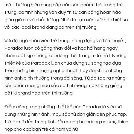
một thương hiệu cung cấp các sản phẩm thời trang trẻ
trung, cá tính nhưng vẫn duy trì sự cân bằng hoàn hảo
giữa giá cả và chất lượng. Nhờ đó tạo nên sự khác biệt so
với các local brand đang có trên thị trường.
Với đội ngũ nhân viên trẻ trung, năng động và tâm huyết,
Paradox luôn cố gắng thay đổi và học hỏi hằng ngày
nhằm bắt kịp những xu hướng thời trang mới nhất. Những
thiết kế của Paradox luôn chứa đựng sự sáng tạo dựa
trên những hình tượng nghệ thuật, hay đôi khi là những
hình ảnh bình thường trong đời sống. Từ đó tạo ra những
sản phẩm mang màu sắc cá tính riêng mà không giống
bất kì brand nào trên thị trường.
Điểm cộng trong những thiết kế của Paradox là việc sử
dụng những hình ảnh, màu sắc từ đơn giản đến phức tạp,
từ sặc sỡ đến trung tính đều mang hơi hướng unisex, thích
hợp cho các bạn trẻ cả nam và nữ.