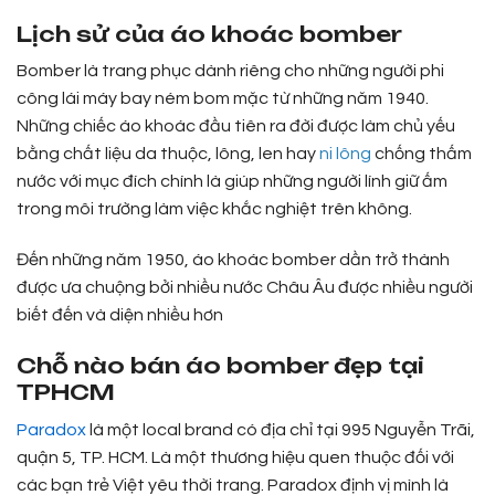
Lịch sử của áo khoác bomber
Bomber là trang phục dành riêng cho những người phi
công lái máy bay ném bom mặc từ những năm 1940.
Những chiếc áo khoác đầu tiên ra đời được làm chủ yếu
bằng chất liệu da thuộc, lông, len hay
ni lông
chống thấm
nước với mục đích chính là giúp những người lính giữ ấm
trong môi trường làm việc khắc nghiệt trên không.
Đến những năm 1950, áo khoác bomber dần trở thành
được ưa chuộng bởi nhiều nước Châu Âu được nhiều người
biết đến và diện nhiều hơn
Chỗ nào bán áo bomber đẹp tại
TPHCM
Paradox
là một local brand có địa chỉ tại 995 Nguyễn Trãi,
quận 5, TP. HCM. Là một thương hiệu quen thuộc đối với
các bạn trẻ Việt yêu thời trang. Paradox định vị mình là