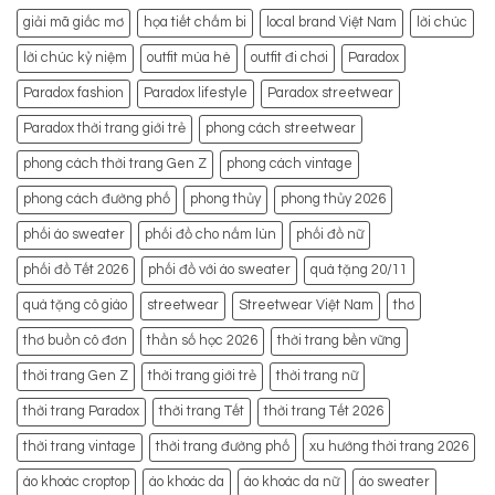
giải mã giấc mơ
họa tiết chấm bi
local brand Việt Nam
lời chúc
lời chúc kỷ niệm
outfit mùa hè
outfit đi chơi
Paradox
Paradox fashion
Paradox lifestyle
Paradox streetwear
Paradox thời trang giới trẻ
phong cách streetwear
phong cách thời trang Gen Z
phong cách vintage
phong cách đường phố
phong thủy
phong thủy 2026
phối áo sweater
phối đồ cho nấm lùn
phối đồ nữ
phối đồ Tết 2026
phối đồ với áo sweater
quà tặng 20/11
quà tặng cô giáo
streetwear
Streetwear Việt Nam
thơ
thơ buồn cô đơn
thần số học 2026
thời trang bền vững
thời trang Gen Z
thời trang giới trẻ
thời trang nữ
thời trang Paradox
thời trang Tết
thời trang Tết 2026
thời trang vintage
thời trang đường phố
xu hướng thời trang 2026
áo khoác croptop
áo khoác da
áo khoác da nữ
áo sweater