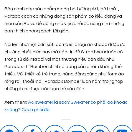
Bên cạnh các sản phẩm mang hơi hướng Art, bắt mắt,
Paradox còn có những dòng sản phẩm có kiểu dáng và
màu sắc Basic dễ dàng cho việc phối đồ cũng như những
bạn thích phong cách tối giản.
Nổi lên như một cơn sốt, bomber là loại áo khoác được ưa
chuộng nhất hiện nay mà các tín đồ Streetwear luôn có
trong tủ đồ. Mà đối với một thương hiệu dẫn đầu như
Paradox thì Bomber chính là dòng sản phẩm không thể
thiếu. Với thiết kế trẻ trung, năng động cũng như form áo
rộng rãi, thoải mái, Paradox Bomber luôn nằm trong top
những item được các bạn trẻ săn đón.
Xem thêm:
Áo sweater là sao? Sweater có phải áo khoác
không? Cách phối đồ