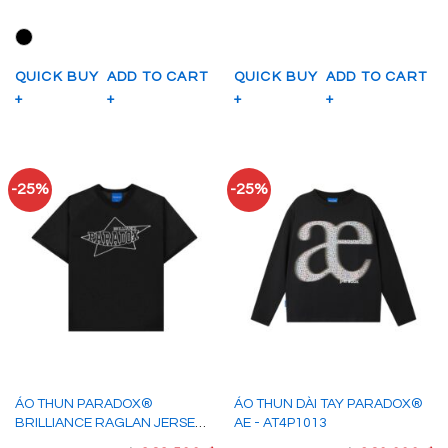
GỐC
HIỆN
GỐC
H
LÀ:
TẠI
LÀ:
TẠ
420.000 ₫.
LÀ:
380.000 ₫.
LÀ
315.000 ₫.
33
QUICK BUY
ADD TO CART
QUICK BUY
ADD TO CART
+
+
+
+
-25%
-25%
ÁO THUN PARADOX®
ÁO THUN DÀI TAY PARADOX®
BRILLIANCE RAGLAN JERSEY -
AE - AT4P1013
AT4P1010