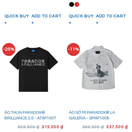
LÀ:
TẠI
LÀ:
TẠ
580.000 ₫.
LÀ:
380.000 ₫.
LÀ
435.000 ₫.
33
QUICK BUY
ADD TO CART
QUICK BUY
ADD TO CART
+
+
+
+
-25%
-11%
ÁO THUN PARADOX®
ÁO SƠ MI PARADOX® LA
BRILLIANCE 2.0 - AT4P1007
GALERIA - SM4P1008
GIÁ
GIÁ
GIÁ
G
420.000
₫
315.000
₫
380.000
₫
337.500
₫