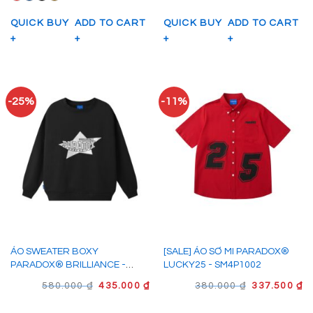
650.000 ₫.
LÀ
48
QUICK BUY
ADD TO CART
QUICK BUY
ADD TO CART
+
+
+
+
-25%
-11%
ÁO SWEATER BOXY
[SALE] ÁO SƠ MI PARADOX®
PARADOX® BRILLIANCE -
LUCKY25 - SM4P1002
ST4P1006
GIÁ
GIÁ
GIÁ
G
580.000
₫
435.000
₫
380.000
₫
337.500
₫
GỐC
HIỆN
GỐC
H