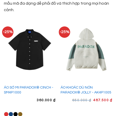
mẫu mã đa dạng dễ phối đồ và thích hợp trong mọi hoàn
cảnh.
-25%
-25%
ÁO SƠ MI PARADOX® CINCH -
ÁO KHOÁC DÙ NÓN
SM4P1000
PARADOX® JOLLY - AK4P1005
GIÁ
G
360.000
₫
650.000
₫
487.500
₫
GỐC
H
LÀ:
TẠ