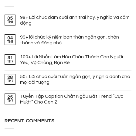
99+ Lời chúc đám cưới anh trai hay, ý nghĩa và cảm
05
Th8
động
99+ lời chúc kỷ niệm bạn thân ngắn gọn, chân
04
Th8
thành và đáng nhớ
100+ Lời Nhắn Làm Hòa Chân Thành Cho Người
31
Th7
Yêu, Vợ Chồng, Bạn Bè
50+ Lời chúc cuối tuần ngắn gọn, ý nghĩa dành cho
28
Th7
mọi đối tượng
Tuyển Tập Caption Chất Ngầu Bắt Trend “Cực
25
Th7
Mượt” Cho Gen Z
RECENT COMMENTS