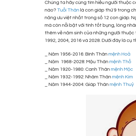
Chúng ta hãy cùng tìm hiểu người thuộc co
nào?
Tuổi Thân
là con giáp thứ 9 trong ch
năng ưu việt nhất trong số 12 con giáp. N
mà còn nổi bật với tính tốt bụng, lòng nh
thêm về năm sinh của những người thuộc t
1992, 2004, 2016 và 2028. Dưới đây là cụ 
_ Năm 1956-2016: Bính Thân
mệnh Hoả
_ Năm 1968-2028: Mậu Thân
mệnh Thổ
_ Năm 1920-1980: Canh Thân
mệnh Mộc
_ Năm 1932-1992: Nhâm Thân
mệnh Kim
_ Năm 1944-2004: Giáp Thân
mệnh Thuỷ