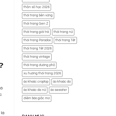
thần số học 2026
thời trang bền vững
thời trang Gen Z
thời trang giới trẻ
thời trang nữ
thời trang Paradox
thời trang Tết
thời trang Tết 2026
thời trang vintage
?
thời trang đường phố
xu hướng thời trang 2026
áo khoác croptop
áo khoác da
lá
áo khoác da nữ
áo sweater
c
điềm báo giấc mơ
 lá