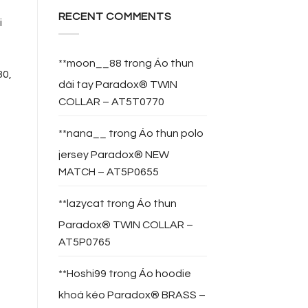
RECENT COMMENTS
i
**moon__88
trong
Áo thun
80,
dài tay Paradox® TWIN
COLLAR – AT5T0770
**nana__
trong
Áo thun polo
jersey Paradox® NEW
MATCH – AT5P0655
**lazycat
trong
Áo thun
Paradox® TWIN COLLAR –
AT5P0765
**Hoshi99
trong
Áo hoodie
khoá kéo Paradox® BRASS –