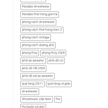
Paradox streetwear
Paradox thời trang giới trẻ
phong cách streetwear
phong cách thời trang Gen Z
phong cách vintage
phong cách đường phố
phong thủy
phong thủy 2026
phối áo sweater
phối đồ nữ
phối đồ Tết 2026
phối đồ với áo sweater
quà tặng 20/11
quà tặng cô giáo
streetwear
Streetwear Việt Nam
thơ
thơ buồn cô đơn