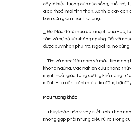
cây là biểu tượng của sức sống, tuổi trẻ, 
giác thoải mái tinh thần. Xanh lá cây còn
biến cơn giận nhanh chóng.
_ Đỏ: Màu đỏ là màu bản mệnh của Hoả, là
tâm và sự nỗ lực không ngừng. Đối với ng
được quý nhân phù trợ. Ngoài ra, nó cũng 
_ Tím và cam: Màu cam và màu tím mang lại
không ngừng. Các nghiên cứu phong thủy 
mệnh Hoả, giúp tăng cường khả năng tư du
mệnh Hoả cần tránh màu tím đậm, bởi đây 
Màu tương khắc
_ Thủy khắc Hỏa vì vậy tuổi Bính Thân nê
không gặp phải những điều rủi ro trong c