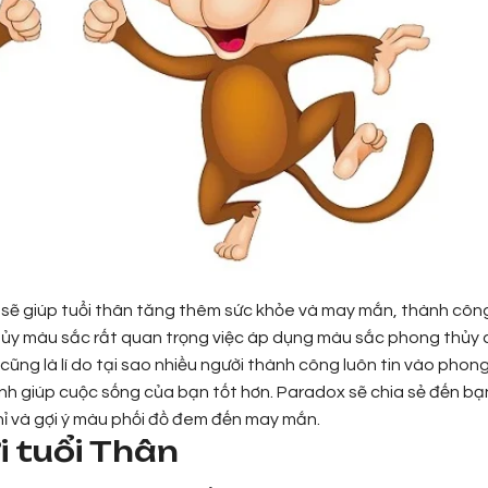
sẽ giúp tuổi thân tăng thêm sức khỏe và may mắn, thành côn
thủy màu sắc rất quan trọng việc áp dụng màu sắc phong thủy
 cũng là lí do tại sao nhiều người thành công luôn tin vào phon
nh giúp cuộc sống của bạn tốt hơn. Paradox sẽ chia sẻ đến bạ
ỉ và gợi ý màu phối đồ đem đến may mắn.
 tuổi Thân