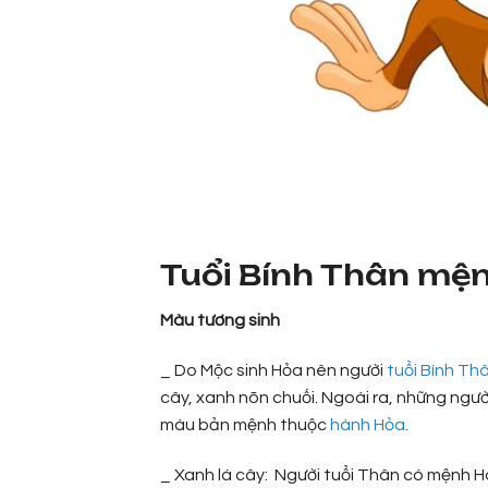
Tuổi Bính Thân mện
Màu tương sinh
_ Do Mộc sinh Hỏa nên người
tuổi Bính Th
cây, xanh nõn chuối. Ngoài ra, những ngườ
màu bản mệnh thuộc
hành Hỏa
.
_ Xanh lá cây: Người tuổi Thân có mệnh Ho