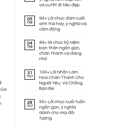
và outfit đi tiệc đẹp
99+ Lời chúc đám cưới
05
Th8
anh trai hay, ý nghĩa và
cảm động
99+ lời chúc kỷ niệm
04
Th8
bạn thân ngắn gọn,
chân thành và đáng
nhớ
100+ Lời Nhắn Làm
31
Th7
Hòa Chân Thành Cho
g
Người Yêu, Vợ Chồng,
Bạn Bè
 của
g
50+ Lời chúc cuối tuần
28
n
Th7
ngắn gọn, ý nghĩa
dành cho mọi đối
tượng