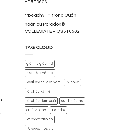
HD5T0603
**peachy_**
trong
Quần
ngắn dù Paradox®
COLLEGIATE – QS5T0502
TAG CLOUD
giải mã giấc mơ
họa tiết chấm bi
local brand Việt Nam
lời chúc
lời chúc kỷ niệm
n
lời chúc đám cưới
outfit mùa hè
a
outfit đi chơi
Paradox
h
Paradox fashion
Paradox lifestyle