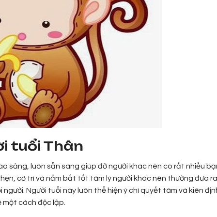
ười tuổi Thân
ào sảng, luôn sẵn sàng giúp đỡ người khác nên có rất nhiều bạ
hẹn, cơ trí và nắm bắt tốt tâm lý người khác nên thường đưa r
 người. Người tuổi này luôn thể hiện ý chí quyết tâm và kiên địn
ề một cách độc lập.