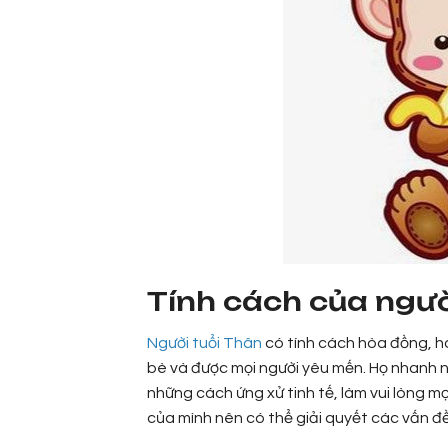
Tính cách của ng
Người tuổi Thân
có tính cách hòa đồng, h
bè và được mọi người yêu mến. Họ nhanh n
những cách ứng xử tinh tế, làm vui lòng mọi
của mình nên có thể giải quyết các vấn đ