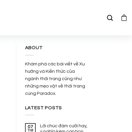
ABOUT
Khám phá các bài viết về Xu
hướng và Kiến thức của
ngành thời trang cũng như
những mẹo vặt về thời trang
cùng Paradox.
LATEST POSTS
Lời chúc đám cưới hay,
07
Th8
ý nghĩa kèm caption