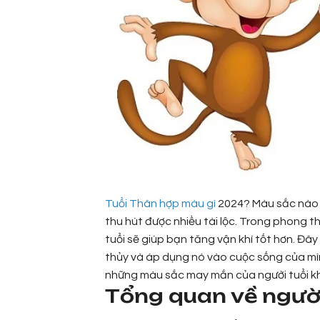
Tuổi Thân hợp màu gì
2024? Màu sắc nào 
thu hút được nhiều tài lộc. Trong phong 
tuổi sẽ giúp bạn tăng vận khí tốt hơn. Đây
thủy và áp dụng nó vào cuộc sống của mì
những màu sắc may mắn của người tuổi kh
Tổng quan về người