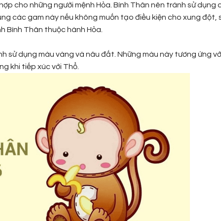
hợp cho những người mệnh Hỏa. Bính Thân nên tránh sử dụng 
ụng các gam này nếu không muốn tạo điều kiện cho xung đột, 
nh Bính Thân thuộc hành Hỏa.
ánh sử dụng màu vàng và nâu đất. Những màu này tương ứng vớ
ợng khi tiếp xúc với Thổ.