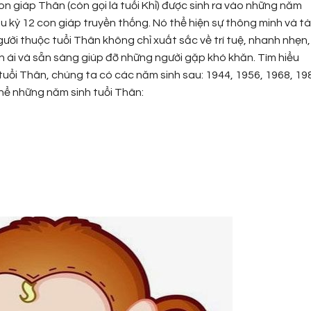
n giáp Thân (còn gọi là tuổi Khỉ) được sinh ra vào những năm
u kỳ 12 con giáp truyền thống. Nó thể hiện sự thông minh và tà
gười thuộc tuổi Thân không chỉ xuất sắc về trí tuệ, nhanh nhẹn,
ân ái và sẵn sàng giúp đỡ những người gặp khó khăn. Tìm hiểu
uổi Thân, chúng ta có các năm sinh sau: 1944, 1956, 1968, 19
thể những năm sinh tuổi Thân: