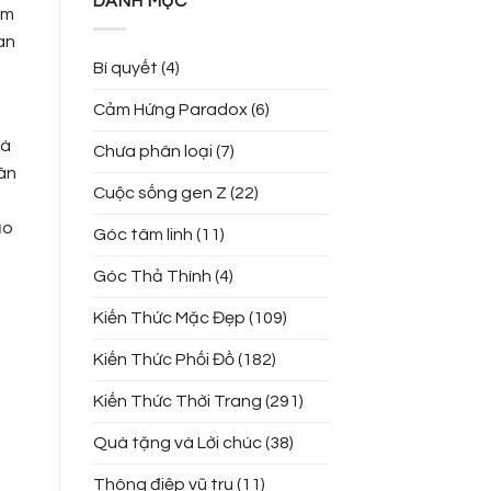
DANH MỤC
ảm
an
Bí quyết
(4)
Cảm Hứng Paradox
(6)
và
Chưa phân loại
(7)
hân
Cuộc sống gen Z
(22)
ạo
Góc tâm linh
(11)
Góc Thả Thính
(4)
Kiến Thức Mặc Đẹp
(109)
Kiến Thức Phối Đồ
(182)
Kiến Thức Thời Trang
(291)
Quà tặng và Lời chúc
(38)
Thông điệp vũ trụ
(11)