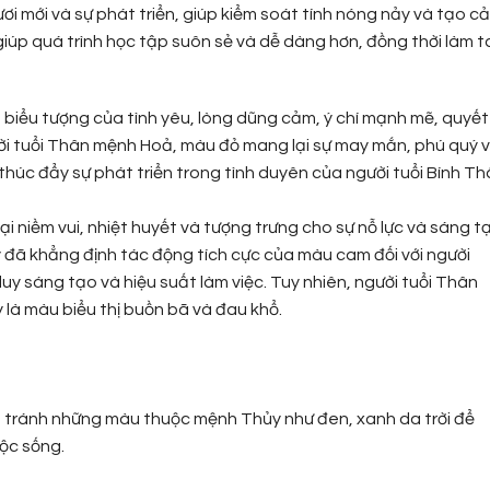
tươi mới và sự phát triển, giúp kiểm soát tính nóng nảy và tạo c
 giúp quá trình học tập suôn sẻ và dễ dàng hơn, đồng thời làm t
 biểu tượng của tình yêu, lòng dũng cảm, ý chí mạnh mẽ, quyết
ười tuổi Thân mệnh Hoả, màu đỏ mang lại sự may mắn, phú quý 
thúc đẩy sự phát triển trong tình duyên của người tuổi Bính T
 niềm vui, nhiệt huyết và tượng trưng cho sự nỗ lực và sáng t
đã khẳng định tác động tích cực của màu cam đối với người
y sáng tạo và hiệu suất làm việc. Tuy nhiên, người tuổi Thân
là màu biểu thị buồn bã và đau khổ.
n tránh những màu thuộc mệnh Thủy như đen, xanh da trời để
uộc sống.