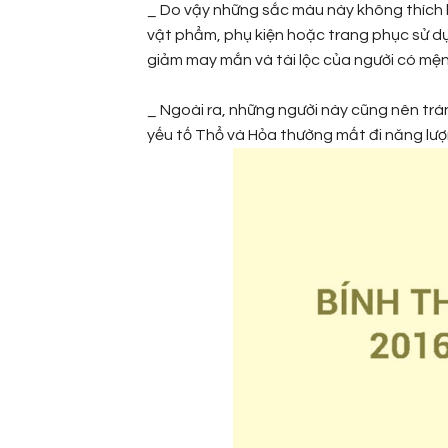
_ Do vậy những sắc màu này không thích 
vật phẩm, phụ kiện hoặc trang phục sử d
giảm may mắn và tài lộc của người có mệ
_ Ngoài ra, những người này cũng nên tr
yếu tố Thổ và Hỏa thường mất đi năng lư