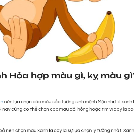
h Hỏa hợp màu gì, kỵ màu gì
ân
nên lựa chọn các màu sắc tương sinh mệnh Mộc như là xanh 
i này cũng có thể chọn các màu đỏ, hồng hoặc tím vì đây là cá
ả nên chọn màu xanh lá cây là sự lựa chọn lý tưởng nhất. Xanh