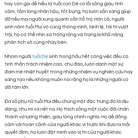
hay còn gọi dễ hiểu là tuổi con Dê có lối sống giàu tình
cảm, tấm lòng nhân hậu, tốt bụng, họ luôn sẵn sàng giúp
đỡ nếu mọi người xung quanh cần hỗ trợ. Hơn cả, người
sinh năm tuổi Mùi vô cùng thông minh, lanh lệ, tài trí vượt
trội, họ có thể nhìn xa trông rộng và trang bị khả năng
phân tích vô cùng nhạy bén.
Nhóm người
tuổi Dê
sinh trong hầu hết công việc đều có
tinh thần trách nhiệm cao, chu đáo, luôn dành một sự
đam mê nhiệt huyết trong những nhiệm vụ nghiên cứu hay
sáng tạo nếu không muốn nói rằng họ là những người có
dã tâm lớn.
Đa số phụ nữ tuổi Mùi đều chung một đặc trưng đó là dịu
dàng, nhu mì và nết na. Họ thích sống một cuộc đời chân
thành và lương thiện, giàu lòng chính nghĩa. Họ dễ đồng
cảm với hoàn cảnh của người khác vì trước khi đưa ra mỗi
quyết định, họ luôn đặt mình vào vị trí của người khác.