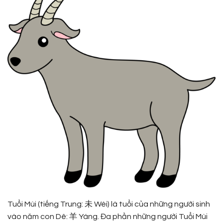
Tuổi Mùi (tiếng Trung: 未 Wèi) là tuổi của những người sinh
vào năm con Dê: 羊 Yáng. Đa phần những người Tuổi Mùi