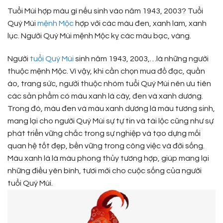
Tuổi Mùi hợp màu gì nếu sinh vào năm 1943, 2003? Tuổi
Quý Mùi
mệnh Mộc
hợp với các màu đen, xanh lam, xanh
lục. Người Quý Mùi mệnh Mộc kỵ các màu bạc, vàng.
Người
tuổi Quý Mùi
sinh năm 1943, 2003,…là những người
thuộc mệnh Mộc. Vì vậy, khi cần chọn mua đồ đạc, quần
áo, trang sức, người thuộc nhóm tuổi Quý Mùi nên ưu tiên
các sản phẩm có màu xanh lá cây, đen và xanh dương.
Trong đó, màu đen và màu xanh dương là màu tương sinh,
mang lại cho người Quý Mùi sự tự tin và tài lộc cũng như sự
phát triển vững chắc trong sự nghiệp và tạo dựng mối
quan hệ tốt đẹp, bền vững trong công việc và đời sống.
Màu xanh lá là màu phong thủy tương hợp, giúp mang lại
những điều yên bình, tươi mới cho cuộc sống của người
tuổi Quý Mùi.