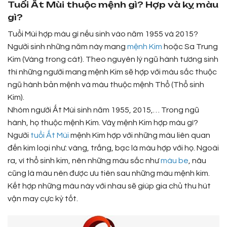
Tuổi Ất Mùi thuộc mệnh gì? Hợp và kỵ màu
gì?
Tuổi Mùi hợp màu gì nếu sinh vào năm 1955 và 2015?
Người sinh những năm này mang
mệnh Kim
hoặc Sa Trung
Kim (Vàng trong cát). Theo nguyên lý ngũ hành tương sinh
thì những người mang mệnh Kim sẽ hợp với màu sắc thuộc
ngũ hành bản mệnh và màu thuộc mệnh Thổ (Thổ sinh
Kim).
Nhóm người Ất Mùi sinh năm 1955, 2015,… Trong ngũ
hành, họ thuộc mệnh Kim. Vâỵ mệnh Kim hợp màu gì?
Người
tuổi Ất Mùi
mệnh Kim hợp với những màu liên quan
đến kim loại như: vàng, trắng, bạc là màu hợp với họ. Ngoài
ra, vì thổ sinh kim, nên những màu sắc như
màu be
, nâu
cũng là màu nên được ưu tiên sau những màu mệnh kim.
Kết hợp những màu này với nhau sẽ giúp gia chủ thu hút
vận may cực kỳ tốt.