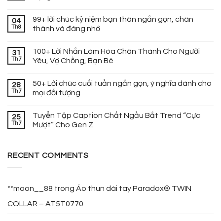
99+ lời chúc kỷ niệm bạn thân ngắn gọn, chân
04
Th8
thành và đáng nhớ
100+ Lời Nhắn Làm Hòa Chân Thành Cho Người
31
Th7
Yêu, Vợ Chồng, Bạn Bè
50+ Lời chúc cuối tuần ngắn gọn, ý nghĩa dành cho
28
Th7
mọi đối tượng
Tuyển Tập Caption Chất Ngầu Bắt Trend “Cực
25
Th7
Mượt” Cho Gen Z
RECENT COMMENTS
**moon__88
trong
Áo thun dài tay Paradox® TWIN
COLLAR – AT5T0770