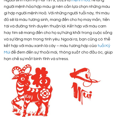
Người sinh năm Kỷ Mùi 1979, 2029 là
mệnh Hỏa
. Những
người mệnh hỏa hợp màu gì nên cần lựa chọn những màu
gì hợp người mệnh Hoả. Với những người tuổi này, thì màu
đỏ sẽ là màu tương sinh, mang đến cho họ may mắn, tiền
tài và đường tình duyên thuận lợi. Kết hợp với màu cam
hay tím sẽ mang đến cho họ sự hứng khởi trong cuộc sống
và sự lãng mạn trong tình yêu. Ngoài ra, bạn cũng có thể
kết hợp với màu xanh lá cây – màu tương hợp của
tuổi Kỷ
Mùi
để đem đến sự thoải mái, thông suất cho đầu óc, giúp
hạn chế sự mất bình tĩnh và stress.