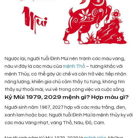
Ngược lại, người tuổi Đinh Mùi nên tránh các màu vàng,
nâu vì đây là các màu của
mệnh Thổ
– tương khắc với
mệnh Thủy, có thể gây ức chế và cản trở việc tiếp nhận
năng lượng, khiến gia chủ cảm thấy tù túng, không tìm
thấy sự thoải mái, vui vẻ trong công việc và cuộc sống.
Kỷ Mùi 1979, 2029 mệnh gì? Hợp màu gì?
Người sinh năm 1967, 2027 hợp với các màu trắng, đen,
xanh lam hoặc bạc. Người tuổi Đinh Mùi là mệnh thủy kỵ với
các màu Vàng nhạt, vàng Thổ, Nâu, Đỏ, Cam.