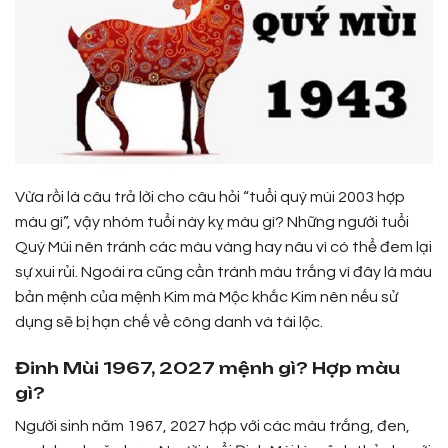
Vừa rồi là câu trả lời cho câu hỏi “tuổi quý mùi 2003 hợp
màu gì”, vậy nhóm tuổi này kỵ màu gì? Những người tuổi
Quý Mùi nên tránh các màu vàng hay nâu vì có thể đem lại
sự xui rủi. Ngoài ra cũng cần tránh màu trắng vì đây là màu
bản mệnh của mệnh Kim mà Mộc khắc Kim nên nếu sử
dụng sẽ bị hạn chế về công danh và tài lộc.
Đinh Mùi 1967, 2027 mệnh gì? Hợp màu
gì?
Người sinh năm 1967, 2027 hợp với các màu trắng, đen,