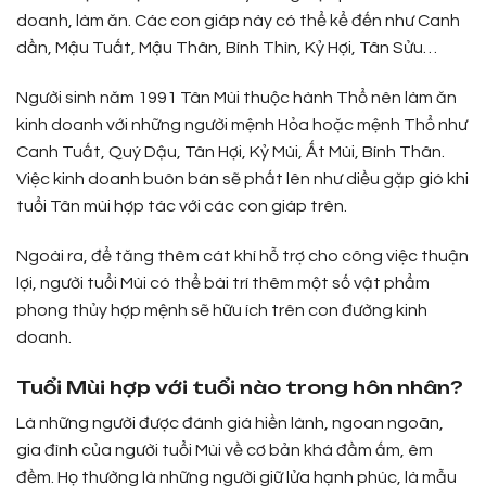
doanh, làm ăn. Các con giáp này có thể kể đến như Canh
dần, Mậu Tuất, Mậu Thân, Bính Thìn, Kỷ Hợi, Tân Sửu…
Người sinh năm 1991 Tân Mùi thuộc hành Thổ nên làm ăn
kinh doanh với những người mệnh Hỏa hoặc mệnh Thổ như
Canh Tuất, Quý Dậu, Tân Hợi, Kỷ Mùi, Ất Mùi, Bính Thân.
Việc kinh doanh buôn bán sẽ phất lên như diều gặp gió khi
tuổi Tân mùi hợp tác với các con giáp trên.
Ngoài ra, để tăng thêm cát khí hỗ trợ cho công việc thuận
lợi, người tuổi Mùi có thể bài trí thêm một số vật phẩm
phong thủy hợp mệnh sẽ hữu ích trên con đường kinh
doanh.
Tuổi Mùi hợp với tuổi nào trong hôn nhân?
Là những người được đánh giá hiền lành, ngoan ngoãn,
gia đình của người tuổi Mùi về cơ bản khá đầm ấm, êm
đềm. Họ thường là những người giữ lửa hạnh phúc, là mẫu