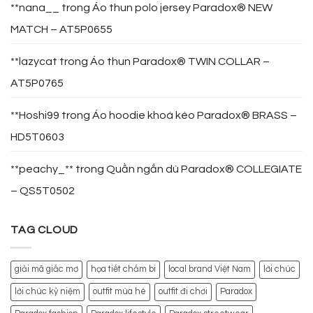
**nana__
trong
Áo thun polo jersey Paradox® NEW
MATCH – AT5P0655
**lazycat
trong
Áo thun Paradox® TWIN COLLAR –
AT5P0765
**Hoshi99
trong
Áo hoodie khoá kéo Paradox® BRASS –
HD5T0603
**peachy_**
trong
Quần ngắn dù Paradox® COLLEGIATE
– QS5T0502
TAG CLOUD
giải mã giấc mơ
họa tiết chấm bi
local brand Việt Nam
lời chúc
lời chúc kỷ niệm
outfit mùa hè
outfit đi chơi
Paradox