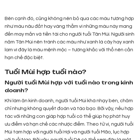
Bên cạnh đó, cũng không nên bỏ qua các màu tương hợp
như màu nâu đất hay vàng thẫm vì những màu này mang
đến may mắn và tiền tài cho người tuổi Tân Mùi. Người sinh
năm Tân Mùi nên tránh các màu như xanh lá cây hay xanh
lam vì đây là màu mệnh mộc – tương khắc với thổ nên cần
hạn chế đặc biệt.
Tuổi Mùi hợp tuổi nào?
Người tuổi Mùi hợp với tuổi nào trong kinh
doanh?
Khi làm ăn kinh doanh, người tuổi Mùi khá nhạy bén, chăm
chỉ nhưng không quyết đoán và táo bạo. Bởi vậy, nếu hợp
tác với những con giáp hợp tuổi có thể giúp họ phát huy
ưu điểm và hạn chế các nhược điểm. Theo tử vi, người tuổi
Mùi tam hợp với người tuổi Hợi và người tuổi Mão, lục hợp
với tuổi Ngọ. Bởi vậy, người tuổi Dê có thể xem đây là một