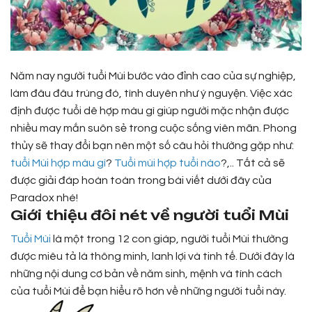
Năm nay người tuổi Mùi bước vào đỉnh cao của sự nghiệp,
làm đâu đâu trúng đó, tình duyên như ý nguyện. Việc xác
định được tuổi dê hợp màu gì giúp người mặc nhận được
nhiều may mắn suôn sẻ trong cuộc sống viên mãn. Phong
thủy sẽ thay đổi bạn nên một số câu hỏi thường gặp như:
tuổi Mùi hợp màu gì
?
Tuổi mùi hợp tuổi nào
?,.. Tất cả sẽ
được giải đáp hoàn toàn trong bài viết dưới đây của
Paradox nhé!
Giới thiệu đôi nét về người tuổi Mùi
Tuổi Mùi
là một trong 12 con giáp, người tuổi Mùi thường
được miêu tả là thông minh, lanh lợi và tinh tế. Dưới đây là
những nội dung cơ bản về năm sinh, mệnh và tính cách
của tuổi Mùi để bạn hiểu rõ hơn về những người tuổi này.