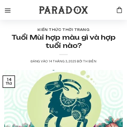
Bỏ
qua
nội
dung
KIẾN THỨC THỜI TRANG
Tuổi Mùi hợp màu gì và hợp
tuổi nào?
ĐĂNG VÀO
14 THÁNG 3, 2025
BỞI
TH BIỂN
14
Th3