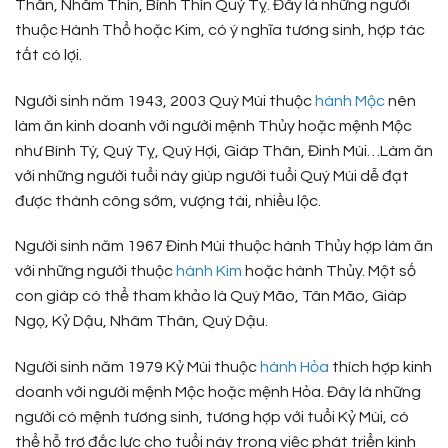
Thân, Nhâm Thìn, Bính Thìn Quý Tỵ. Đây là những người
thuộc Hành Thổ hoặc Kim, có ý nghĩa tương sinh, hợp tác
tất có lợi.
Người sinh năm 1943, 2003 Quý Mùi thuộc
hành Mộc
nên
làm ăn kinh doanh với người mệnh Thủy hoặc mệnh Mộc
như Bính Tý, Quý Tỵ, Quý Hợi, Giáp Thân, Đinh Mùi…Làm ăn
với những người tuổi này giúp người tuổi Quý Mùi dễ đạt
được thành công sớm, vượng tài, nhiều lộc.
Người sinh năm 1967 Đinh Mùi thuộc hành Thủy hợp làm ăn
với những người thuộc
hành Kim
hoặc hành Thủy. Một số
con giáp có thể tham khảo là Quý Mão, Tân Mão, Giáp
Ngọ, Kỷ Dậu, Nhâm Thân, Quý Dậu.
Người sinh năm 1979 Kỷ Mùi thuộc
hành Hỏa
thích hợp kinh
doanh với người mệnh Mộc hoặc mệnh Hỏa. Đây là những
người có mệnh tương sinh, tương hợp với tuổi Kỷ Mùi, có
thể hỗ trợ đắc lực cho tuổi này trong việc phát triển kinh