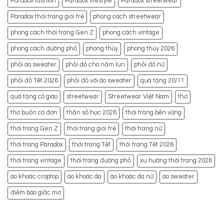
Paradox fashion
Paradox lifestyle
Paradox streetwear
Paradox thời trang giới trẻ
phong cách streetwear
phong cách thời trang Gen Z
phong cách vintage
phong cách đường phố
phong thủy
phong thủy 2026
phối áo sweater
phối đồ cho nấm lùn
phối đồ nữ
phối đồ Tết 2026
phối đồ với áo sweater
quà tặng 20/11
quà tặng cô giáo
streetwear
Streetwear Việt Nam
thơ
thơ buồn cô đơn
thần số học 2026
thời trang bền vững
thời trang Gen Z
thời trang giới trẻ
thời trang nữ
thời trang Paradox
thời trang Tết
thời trang Tết 2026
thời trang vintage
thời trang đường phố
xu hướng thời trang 2026
áo khoác croptop
áo khoác da
áo khoác da nữ
áo sweater
điềm báo giấc mơ