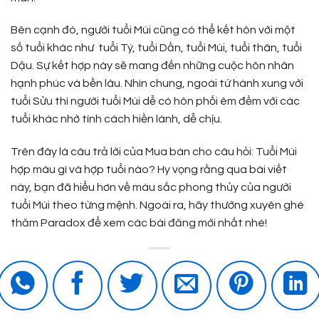
Bên cạnh đó, người tuổi Mùi cũng có thể kết hôn với một
số tuổi khác như tuổi Tý, tuổi Dần, tuổi Mùi, tuổi thân, tuổi
Dậu. Sự kết hợp này sẽ mang đến những cuộc hôn nhân
hạnh phúc và bền lâu. Nhìn chung, ngoài tứ hành xung với
tuổi Sửu thì người tuổi Mùi dễ có hôn phối êm đềm với các
tuổi khác nhờ tính cách hiền lành, dễ chịu.
Trên đây là câu trả lời của Mua bán cho câu hỏi: Tuổi Mùi
hợp màu gì và hợp tuổi nào? Hy vọng rằng qua bài viết
này, bạn đã hiểu hơn về màu sắc phong thủy của người
tuổi Mùi theo từng mệnh. Ngoài ra, hãy thường xuyên ghé
thăm Paradox để xem các bài đăng mới nhất nhé!