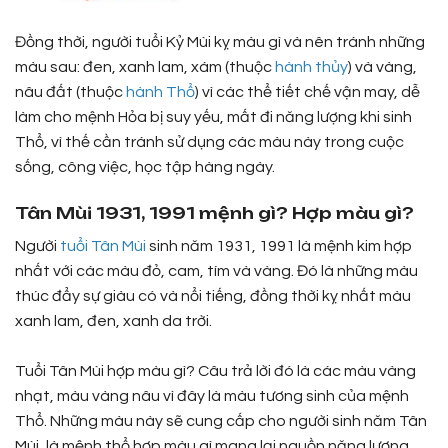
Đồng thời, người tuổi Kỷ Mùi kỵ màu gì và nên tránh những
màu sau: đen, xanh lam, xám (thuộc
hành thủy
) và vàng,
nâu đất (thuộc
hành Thổ
) vì các thể tiết chế vận may, dễ
làm cho mệnh Hỏa bị suy yếu, mất đi năng lượng khi sinh
Thổ, vì thế cần tránh sử dụng các màu này trong cuộc
sống, công việc, học tập hàng ngày.
Tân Mùi 1931, 1991 mệnh gì? Hợp màu gì?
Người
tuổi Tân Mùi
sinh năm 1931, 1991 là mệnh kim hợp
nhất với các màu đỏ, cam, tím và vàng. Đó là những màu
thúc đẩy sự giàu có và nổi tiếng, đồng thời kỵ nhất màu
xanh lam, đen, xanh da trời.
Tuổi Tân Mùi hợp màu gì? Câu trả lời đó là các màu vàng
nhạt, màu vàng nâu vì đây là màu tương sinh của mệnh
Thổ. Những màu này sẽ cung cấp cho người sinh năm Tân
Mùi, là mệnh thổ hợp màu gì mang lại nguồn năng lượng