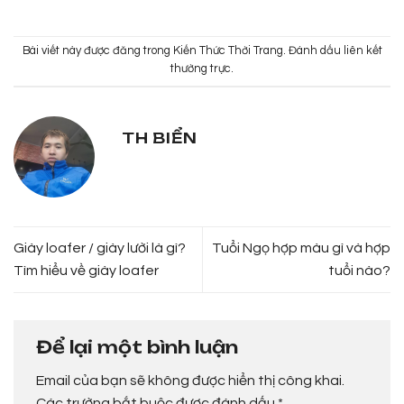
Bài viết này được đăng trong
Kiến Thức Thời Trang
. Đánh dấu
liên kết
thường trực
.
TH BIỂN
Giày loafer / giày lười là gì?
Tuổi Ngọ hợp màu gì và hợp
Tìm hiểu về giày loafer
tuổi nào?
Để lại một bình luận
Email của bạn sẽ không được hiển thị công khai.
Các trường bắt buộc được đánh dấu
*