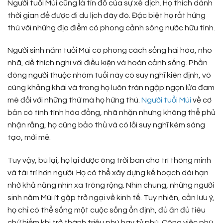
Người tuổi Mùi cũng là tín đồ của sự xê dịch. Họ thích dành
thời gian để được đi du lịch đây đó. Đặc biệt họ rất hứng
thú với những địa điểm có phong cảnh sông nước hữu tình.
Người sinh năm tuổi Mùi có phong cách sống hài hòa, nho
nhã, dễ thích nghi với điều kiện và hoàn cảnh sống. Phần
đông người thuộc nhóm tuổi này có suy nghĩ kiên định, vô
cùng khảng khái và trong họ luôn tràn ngập ngọn lửa đam
mê đối với những thứ mà họ hứng thú.
Người tuổi Mùi
về cơ
bản có tính tình hòa đồng, nhã nhặn nhưng không thể phủ
nhận rằng, họ cũng bảo thủ và có lối suy nghĩ kém sáng
tạo, mới mẻ.
Tuy vậy, bù lại, họ lại được ông trời ban cho trí thông minh
và tài trí hơn người. Họ có thể xây dựng kế hoạch dài hạn
nhờ khả năng nhìn xa trông rộng. Nhìn chung, những người
sinh năm Mùi ít gặp trở ngại về kinh tế. Tuy nhiên, cần lưu ý,
họ chỉ có thể sống một cuộc sống ổn định, đủ ăn đủ tiêu
chứ hiếm khi trở thành triệu phú hay tỷ phú. Công việc phù