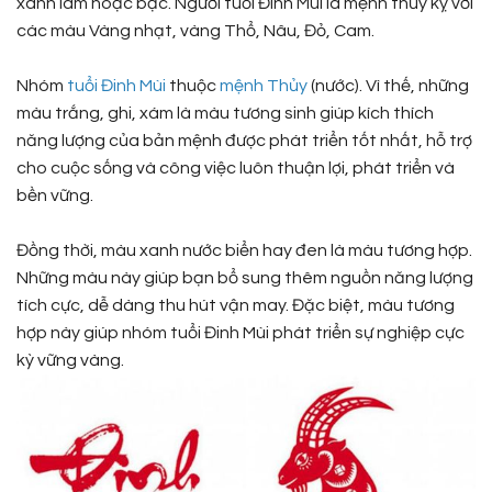
xanh lam hoặc bạc. Người tuổi Đinh Mùi là mệnh thủy kỵ với
các màu Vàng nhạt, vàng Thổ, Nâu, Đỏ, Cam.
Nhóm
tuổi Đinh Mùi
thuộc
mệnh Thủy
(nước). Vì thế, những
màu trắng, ghi, xám là màu tương sinh giúp kích thích
năng lượng của bản mệnh được phát triển tốt nhất, hỗ trợ
cho cuộc sống và công việc luôn thuận lợi, phát triển và
bền vững.
Đồng thời, màu xanh nước biển hay đen là màu tương hợp.
Những màu này giúp bạn bổ sung thêm nguồn năng lượng
tích cực, dễ dàng thu hút vận may. Đặc biệt, màu tương
hợp này giúp nhóm tuổi Đinh Mùi phát triển sự nghiệp cực
kỳ vững vàng.