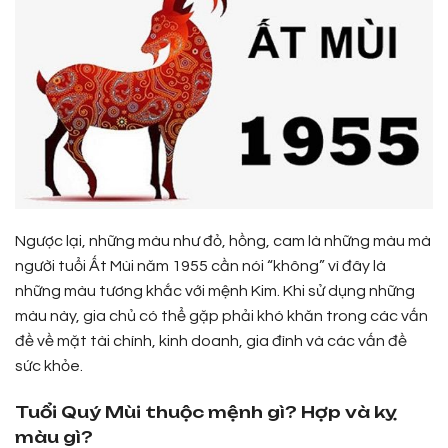
Ngược lại, những màu như đỏ, hồng, cam là những màu mà
người tuổi Ất Mùi năm 1955 cần nói “không” vì đây là
những màu tương khắc với mệnh Kim. Khi sử dụng những
màu này, gia chủ có thể gặp phải khó khăn trong các vấn
đề về mặt tài chính, kinh doanh, gia đình và các vấn đề
sức khỏe.
Tuổi Quý Mùi thuộc mệnh gì? Hợp và kỵ
màu gì?