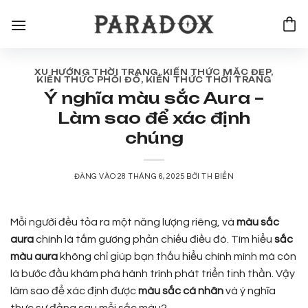
Bỏ
qua
nội
dung
XU HƯỚNG THỜI TRANG
,
KIẾN THỨC MẶC ĐẸP
,
KIẾN THỨC PHỐI ĐỒ
,
KIẾN THỨC THỜI TRANG
Ý nghĩa màu sắc Aura –
Làm sao để xác định
chúng
ĐĂNG VÀO
28 THÁNG 6, 2025
BỞI
TH BIỂN
Mỗi người đều tỏa ra một năng lượng riêng, và
màu sắc
aura
chính là tấm gương phản chiếu điều đó. Tìm hiểu
sắc
màu aura
không chỉ giúp bạn thấu hiểu chính mình mà còn
là bước đầu khám phá hành trình phát triển tinh thần. Vậy
làm sao để xác định được
màu sắc cá nhân
và ý nghĩa
thực sự đằng sau mỗi sắc màu?