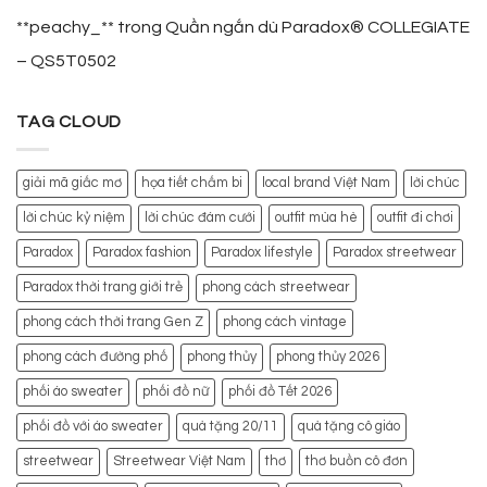
**peachy_**
trong
Quần ngắn dù Paradox® COLLEGIATE
– QS5T0502
TAG CLOUD
giải mã giấc mơ
họa tiết chấm bi
local brand Việt Nam
lời chúc
lời chúc kỷ niệm
lời chúc đám cưới
outfit mùa hè
outfit đi chơi
Paradox
Paradox fashion
Paradox lifestyle
Paradox streetwear
Paradox thời trang giới trẻ
phong cách streetwear
phong cách thời trang Gen Z
phong cách vintage
phong cách đường phố
phong thủy
phong thủy 2026
phối áo sweater
phối đồ nữ
phối đồ Tết 2026
phối đồ với áo sweater
quà tặng 20/11
quà tặng cô giáo
streetwear
Streetwear Việt Nam
thơ
thơ buồn cô đơn