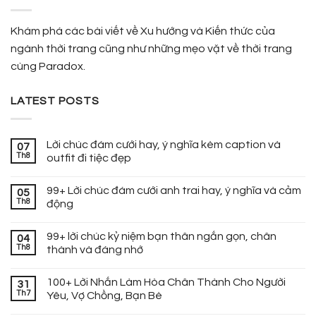
Khám phá các bài viết về Xu hướng và Kiến thức của
ngành thời trang cũng như những mẹo vặt về thời trang
cùng Paradox.
LATEST POSTS
Lời chúc đám cưới hay, ý nghĩa kèm caption và
07
Th8
outfit đi tiệc đẹp
99+ Lời chúc đám cưới anh trai hay, ý nghĩa và cảm
05
Th8
động
99+ lời chúc kỷ niệm bạn thân ngắn gọn, chân
04
Th8
thành và đáng nhớ
100+ Lời Nhắn Làm Hòa Chân Thành Cho Người
31
Th7
Yêu, Vợ Chồng, Bạn Bè