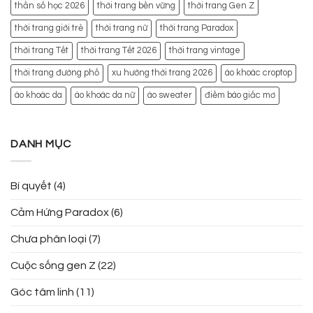
thần số học 2026
thời trang bền vững
thời trang Gen Z
thời trang giới trẻ
thời trang nữ
thời trang Paradox
thời trang Tết
thời trang Tết 2026
thời trang vintage
thời trang đường phố
xu hướng thời trang 2026
áo khoác croptop
áo khoác da
áo khoác da nữ
áo sweater
điềm báo giấc mơ
DANH MỤC
Bí quyết
(4)
Cảm Hứng Paradox
(6)
Chưa phân loại
(7)
Cuộc sống gen Z
(22)
Góc tâm linh
(11)