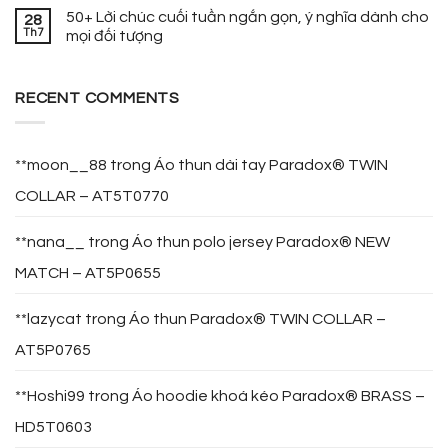
50+ Lời chúc cuối tuần ngắn gọn, ý nghĩa dành cho
28
Th7
mọi đối tượng
RECENT COMMENTS
**moon__88
trong
Áo thun dài tay Paradox® TWIN
COLLAR – AT5T0770
**nana__
trong
Áo thun polo jersey Paradox® NEW
MATCH – AT5P0655
**lazycat
trong
Áo thun Paradox® TWIN COLLAR –
AT5P0765
**Hoshi99
trong
Áo hoodie khoá kéo Paradox® BRASS –
HD5T0603