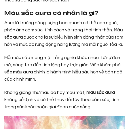
Màu sắc aura cá nhân là gì?
Aura là trường năng lượng bao quanh cơ thể con người,
phản ánh cảm xúc, tính cách và trạng thái tinh thần.
Màu
sắc aura
được cho là sự biểu hiện sinh động nhất của tâm
hồn và mức độ rung động năng lượng mà mỗi người tỏa ra.
Mỗi màu sắc mang một tầng nghĩa khác nhau, từ sự đam
mê, sáng tạo đến tĩnh lặng hay trực giác. Việc khám phá
sắc màu aura
chính là hành trình hiểu sâu hơn về bản ngã
của chính mình.
Không giống như màu da hay màu mắt,
màu sắc aura
không cố định và có thể thay đổi tùy theo cảm xúc, tình
trạng sức khỏe hoặc giai đoạn cuộc sống.