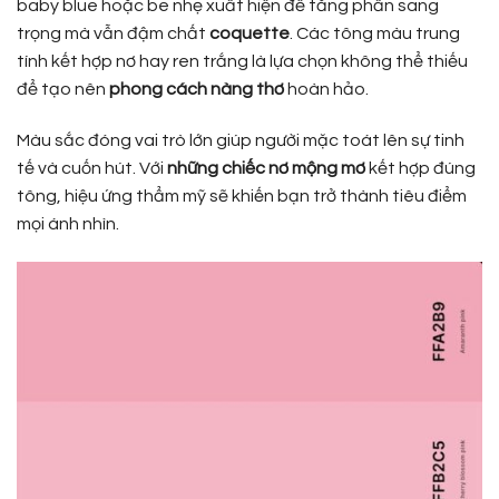
baby blue hoặc be nhẹ xuất hiện để tăng phần sang
trọng mà vẫn đậm chất
coquette
. Các tông màu trung
tính kết hợp nơ hay ren trắng là lựa chọn không thể thiếu
để tạo nên
phong cách nàng thơ
hoàn hảo.
Màu sắc đóng vai trò lớn giúp người mặc toát lên sự tinh
tế và cuốn hút. Với
những chiếc nơ mộng mơ
kết hợp đúng
tông, hiệu ứng thẩm mỹ sẽ khiến bạn trở thành tiêu điểm
mọi ánh nhìn.