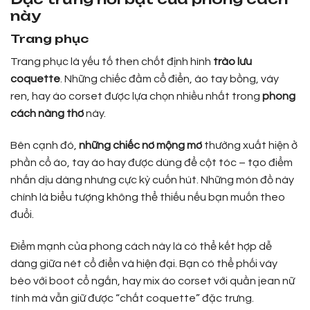
này
Trang phục
Trang phục là yếu tố then chốt định hình
trào lưu
coquette
. Những chiếc đầm cổ điển, áo tay bồng, váy
ren, hay áo corset được lựa chọn nhiều nhất trong
phong
cách nàng thơ
này.
Bên cạnh đó,
những chiếc nơ mộng mơ
thường xuất hiện ở
phần cổ áo, tay áo hay được dùng để cột tóc – tạo điểm
nhấn dịu dàng nhưng cực kỳ cuốn hút. Những món đồ này
chính là biểu tượng không thể thiếu nếu bạn muốn theo
đuổi.
Điểm mạnh của phong cách này là có thể kết hợp dễ
dàng giữa nét cổ điển và hiện đại. Bạn có thể phối váy
bèo với boot cổ ngắn, hay mix áo corset với quần jean nữ
tính mà vẫn giữ được “chất coquette” đặc trưng.