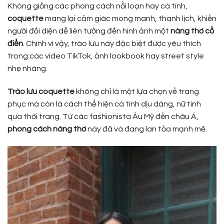
Không giống các phong cách nổi loạn hay cá tính,
coquette
mang lại cảm giác mong manh, thanh lịch, khiến
người đối diện dễ liên tưởng đến hình ảnh một
nàng thơ cổ
điển
. Chính vì vậy, trào lưu này đặc biệt được yêu thích
trong các video TikTok, ảnh lookbook hay street style
nhẹ nhàng.
Trào lưu coquette
không chỉ là một lựa chọn về trang
phục mà còn là cách thể hiện cá tính dịu dàng, nữ tính
qua thời trang. Từ các fashionista Âu Mỹ đến châu Á,
phong cách nàng thơ
này đã và đang lan tỏa mạnh mẽ.