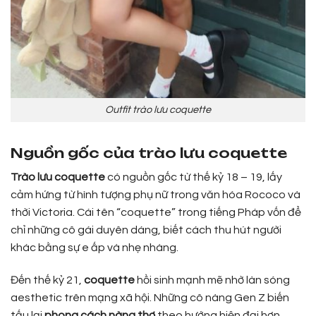
Outfit trào lưu coquette
Nguồn gốc của trào lưu coquette
Trào lưu coquette
có nguồn gốc từ thế kỷ 18 – 19, lấy
cảm hứng từ hình tượng phụ nữ trong văn hóa Rococo và
thời Victoria. Cái tên “coquette” trong tiếng Pháp vốn để
chỉ những cô gái duyên dáng, biết cách thu hút người
khác bằng sự e ấp và nhẹ nhàng.
Đến thế kỷ 21,
coquette
hồi sinh mạnh mẽ nhờ làn sóng
aesthetic trên mạng xã hội. Những cô nàng Gen Z biến
tấu lại
phong cách nàng thơ
theo hướng hiện đại hơn