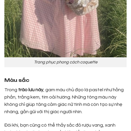
Trang phục phong cách coquette
Màu sắc
Trong
trào lưu này
, gam màu chủ đạo là pastel như hồng
phấn, trắng kem, tím oải hương. Những tông màu này
không chỉ giúp tăng cảm giác nữ tính mà còn tạo sự nhẹ
nhàng, gần gũi với thị giác người nhìn.
Đôi khi, bạn cũng có thể thấy sắc đỏ rượu vang, xanh