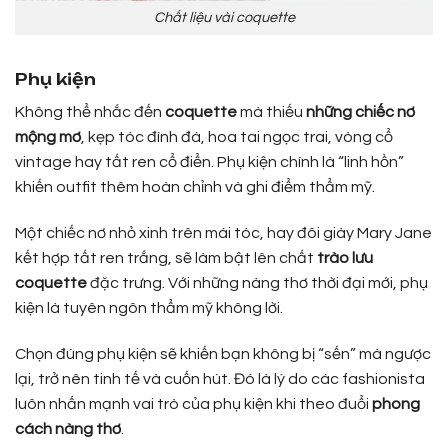
Chất liệu vài coquette
Phụ kiện
Không thể nhắc đến
coquette
mà thiếu
những chiếc nơ
mộng mơ
, kẹp tóc đính đá, hoa tai ngọc trai, vòng cổ
vintage hay tất ren cổ điển. Phụ kiện chính là “linh hồn”
khiến outfit thêm hoàn chỉnh và ghi điểm thẩm mỹ.
Một chiếc nơ nhỏ xinh trên mái tóc, hay đôi giày Mary Jane
kết hợp tất ren trắng, sẽ làm bật lên chất
trào lưu
coquette
đặc trưng. Với những nàng thơ thời đại mới, phụ
kiện là tuyên ngôn thẩm mỹ không lời.
Chọn đúng phụ kiện sẽ khiến bạn không bị “sến” mà ngược
lại, trở nên tinh tế và cuốn hút. Đó là lý do các fashionista
luôn nhấn mạnh vai trò của phụ kiện khi theo đuổi
phong
cách nàng thơ
.