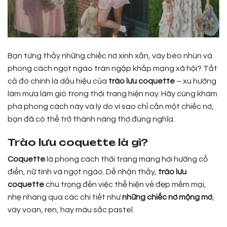
Bạn từng thấy những chiếc nơ xinh xắn, váy bèo nhún và
phong cách ngọt ngào tràn ngập khắp mạng xã hội? Tất
cả đó chính là dấu hiệu của
trào lưu coquette
– xu hướng
làm mưa làm gió trong thời trang hiện nay. Hãy cùng khám
phá phong cách này và lý do vì sao chỉ cần một chiếc nơ,
bạn đã có thể trở thành nàng thơ đúng nghĩa.
Trào lưu coquette là gì?
Coquette
là phong cách thời trang mang hơi hướng cổ
điển, nữ tính và ngọt ngào. Dễ nhận thấy,
trào lưu
coquette
chú trọng đến việc thể hiện vẻ đẹp mềm mại,
nhẹ nhàng qua các chi tiết như
những chiếc nơ mộng mơ
,
váy voan, ren, hay màu sắc pastel.