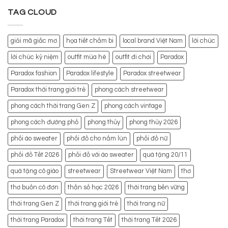
TAG CLOUD
giải mã giấc mơ
họa tiết chấm bi
local brand Việt Nam
lời chúc
lời chúc kỷ niệm
outfit mùa hè
outfit đi chơi
Paradox
Paradox fashion
Paradox lifestyle
Paradox streetwear
Paradox thời trang giới trẻ
phong cách streetwear
phong cách thời trang Gen Z
phong cách vintage
phong cách đường phố
phong thủy
phong thủy 2026
phối áo sweater
phối đồ cho nấm lùn
phối đồ nữ
phối đồ Tết 2026
phối đồ với áo sweater
quà tặng 20/11
quà tặng cô giáo
streetwear
Streetwear Việt Nam
thơ
thơ buồn cô đơn
thần số học 2026
thời trang bền vững
thời trang Gen Z
thời trang giới trẻ
thời trang nữ
thời trang Paradox
thời trang Tết
thời trang Tết 2026