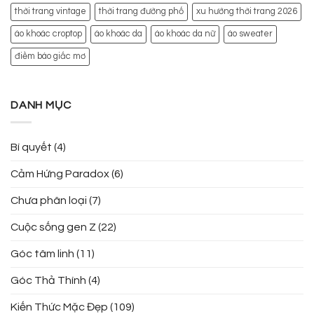
thời trang vintage
thời trang đường phố
xu hướng thời trang 2026
áo khoác croptop
áo khoác da
áo khoác da nữ
áo sweater
điềm báo giấc mơ
DANH MỤC
Bí quyết
(4)
Cảm Hứng Paradox
(6)
Chưa phân loại
(7)
Cuộc sống gen Z
(22)
Góc tâm linh
(11)
Góc Thả Thính
(4)
Kiến Thức Mặc Đẹp
(109)