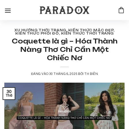
Bỏ
qua
nội
dung
XU HƯỚNG THỜI TRANG
,
KIẾN THỨC MẶC ĐẸP
,
KIẾN THỨC PHỐI ĐỒ
,
KIẾN THỨC THỜI TRANG
Coquette là gì – Hóa Thành
Nàng Thơ Chỉ Cần Một
Chiếc Nơ
ĐĂNG VÀO
30 THÁNG 6, 2025
BỞI
TH BIỂN
30
Th6