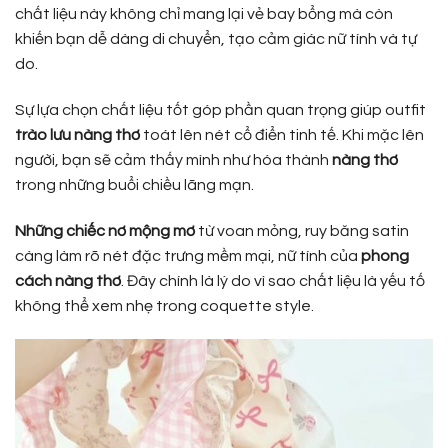
chất liệu này không chỉ mang lại vẻ bay bổng mà còn
khiến bạn dễ dàng di chuyển, tạo cảm giác nữ tính và tự
do.
Sự lựa chọn chất liệu tốt góp phần quan trọng giúp outfit
trào lưu nàng thơ
toát lên nét cổ điển tinh tế. Khi mặc lên
người, bạn sẽ cảm thấy mình như hóa thành
nàng thơ
trong những buổi chiều lãng mạn.
Những chiếc nơ mộng mơ
từ voan mỏng, ruy băng satin
càng làm rõ nét đặc trưng mềm mại, nữ tính của
phong
cách nàng thơ
. Đây chính là lý do vì sao chất liệu là yếu tố
không thể xem nhẹ trong coquette style.