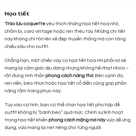
Họa tiết
Trào lưu coquette
yêu thích những họa tiết hoa nhỏ,
chấm bi, caro vintage hoặc ren thêu tay. Những chi tiết
này không chỉ tôn lên vẻ đẹp truyền thống mà còn tăng
chiều sâu cho outfit.
Chẳng hạn, một chiếc váy có họa tiết hoa nhí phối nơ sẽ
mang lại cảm giác dịu dàng nhưng không hề nhạt nhòa –
rất đúng tinh thần
phong cách nàng thơ
. Bên cạnh đó,
ren viền, bèo nhún hoặc họa tiết cổ điển cũng góp phần
nâng tầm trang phục này.
Tùy vào cá tính, bạn có thể chọn họa tiết phù hợp để
outfit không bị “bánh bèo” quá mức. Chính sự linh hoạt
trong họa tiết khiến
phong cách mộng mơ này
vừa dễ ứng
dụng, vừa mang lại nét riêng cho từng người.