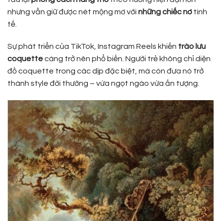
nhưng vẫn giữ được nét mộng mơ với
những chiếc nơ
tinh
tế.
Sự phát triển của TikTok, Instagram Reels khiến
trào lưu
coquette
càng trở nên phổ biến. Người trẻ không chỉ diện
đồ coquette trong các dịp đặc biệt, mà còn đưa nó trở
thành style đời thường – vừa ngọt ngào vừa ấn tượng.