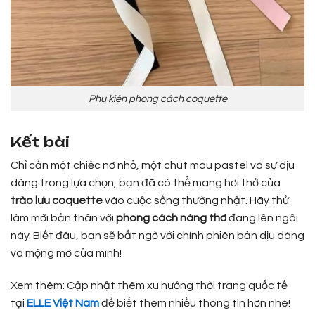
Phụ kiện phong cách coquette
Kết bài
Chỉ cần một chiếc nơ nhỏ, một chút màu pastel và sự dịu
dàng trong lựa chọn, bạn đã có thể mang hơi thở của
trào lưu coquette
vào cuộc sống thường nhật. Hãy thử
làm mới bản thân với
phong cách nàng thơ
đang lên ngôi
này. Biết đâu, bạn sẽ bất ngờ với chính phiên bản dịu dàng
và mộng mơ của mình!
Xem thêm: Cập nhật thêm xu hướng thời trang quốc tế
tại
ELLE Việt Nam
để biết thêm nhiều thông tin hơn nhé!