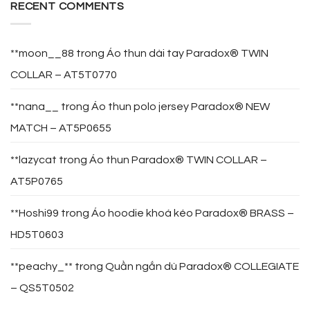
RECENT COMMENTS
**moon__88
trong
Áo thun dài tay Paradox® TWIN
COLLAR – AT5T0770
**nana__
trong
Áo thun polo jersey Paradox® NEW
MATCH – AT5P0655
**lazycat
trong
Áo thun Paradox® TWIN COLLAR –
AT5P0765
**Hoshi99
trong
Áo hoodie khoá kéo Paradox® BRASS –
HD5T0603
**peachy_**
trong
Quần ngắn dù Paradox® COLLEGIATE
– QS5T0502