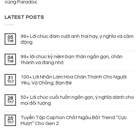
cùng Paradox.
LATEST POSTS
99+ Lời chúc đám cưới anh trai hay, ý nghĩa và cảm
05
Th8
động
99+ lời chúc kỷ niệm bạn thân ngắn gọn, chân
04
Th8
thành và đáng nhớ
100+ Lời Nhắn Làm Hòa Chân Thành Cho Người
31
Th7
Yêu, Vợ Chồng, Bạn Bè
50+ Lời chúc cuối tuần ngắn gọn, ý nghĩa dành cho
28
Th7
mọi đối tượng
Tuyển Tập Caption Chất Ngầu Bắt Trend “Cực
25
Th7
Mượt” Cho Gen Z