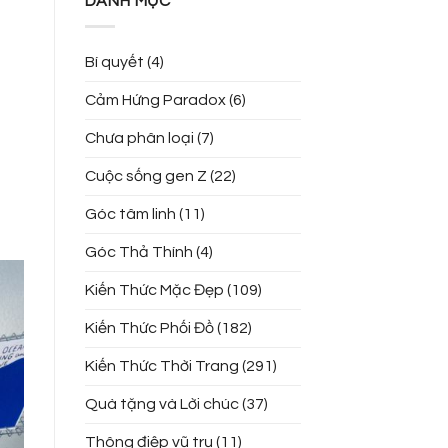
DANH MỤC
Bí quyết
(4)
Cảm Hứng Paradox
(6)
Chưa phân loại
(7)
Cuộc sống gen Z
(22)
Góc tâm linh
(11)
Góc Thả Thính
(4)
Kiến Thức Mặc Đẹp
(109)
Kiến Thức Phối Đồ
(182)
Kiến Thức Thời Trang
(291)
Quà tặng và Lời chúc
(37)
Thông điệp vũ trụ
(11)