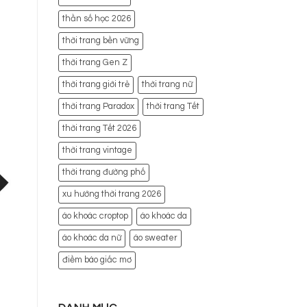
thần số học 2026
thời trang bền vững
thời trang Gen Z
thời trang giới trẻ
thời trang nữ
thời trang Paradox
thời trang Tết
thời trang Tết 2026
thời trang vintage
thời trang đường phố
xu hướng thời trang 2026
áo khoác croptop
áo khoác da
áo khoác da nữ
áo sweater
điềm báo giấc mơ