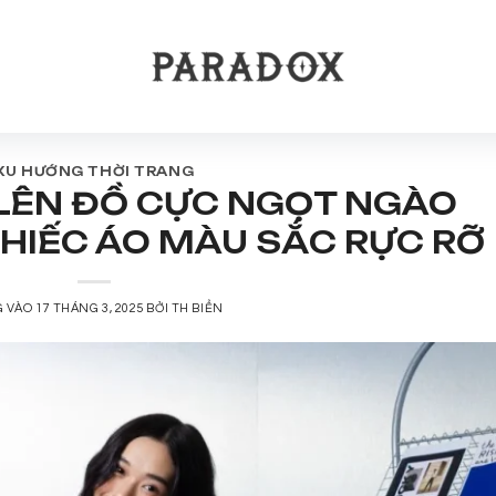
XU HƯỚNG THỜI TRANG
 LÊN ĐỒ CỰC NGỌT NGÀO
HIẾC ÁO MÀU SẮC RỰC RỠ
G VÀO
17 THÁNG 3, 2025
BỞI
TH BIỂN