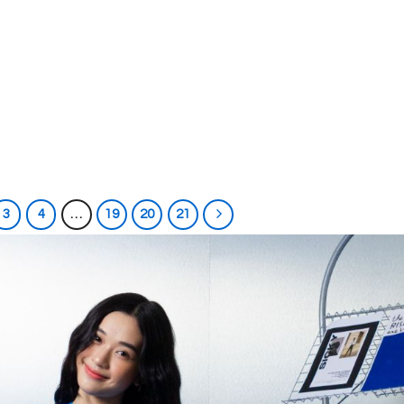
3
4
…
19
20
21