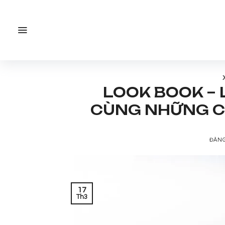
Bỏ
qua
nội
dung
LOOK BOOK –
CÙNG NHỮNG C
ĐĂN
17
Th3