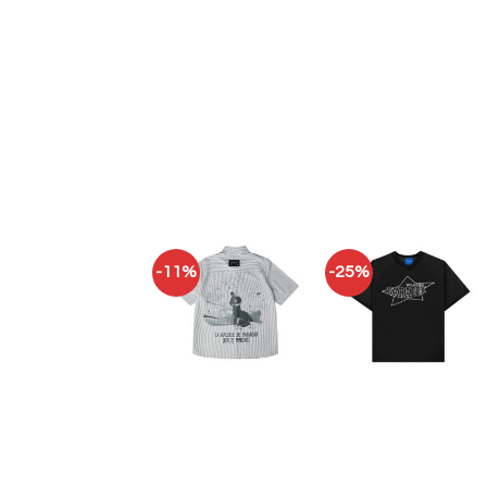
-11%
-25%