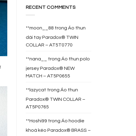
RECENT COMMENTS
**moon__88
trong
Áo thun
dài tay Paradox® TWIN
COLLAR – AT5T0770
**nana__
trong
Áo thun polo
ừ
jersey Paradox® NEW
MATCH – AT5P0655
**lazycat
trong
Áo thun
Paradox® TWIN COLLAR –
AT5P0765
**Hoshi99
trong
Áo hoodie
khoá kéo Paradox® BRASS –