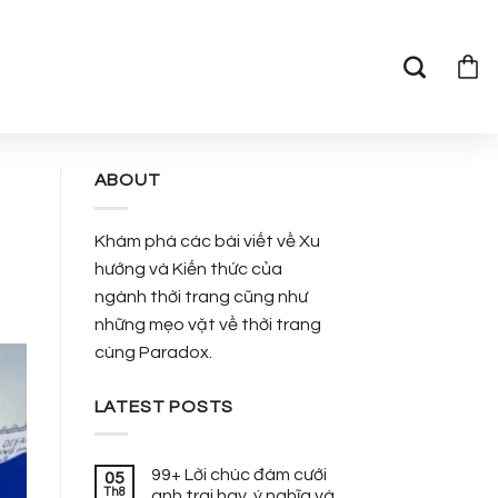
ABOUT
Khám phá các bài viết về Xu
hướng và Kiến thức của
ngành thời trang cũng như
những mẹo vặt về thời trang
cùng Paradox.
LATEST POSTS
99+ Lời chúc đám cưới
05
Th8
anh trai hay, ý nghĩa và