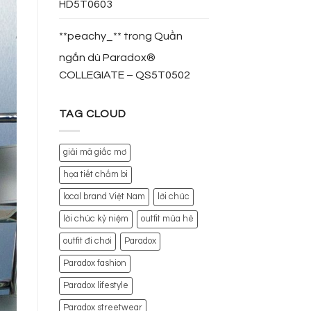
HD5T0603
**peachy_**
trong
Quần
ngắn dù Paradox®
COLLEGIATE – QS5T0502
TAG CLOUD
giải mã giấc mơ
họa tiết chấm bi
local brand Việt Nam
lời chúc
lời chúc kỷ niệm
outfit mùa hè
outfit đi chơi
Paradox
Paradox fashion
Paradox lifestyle
Paradox streetwear