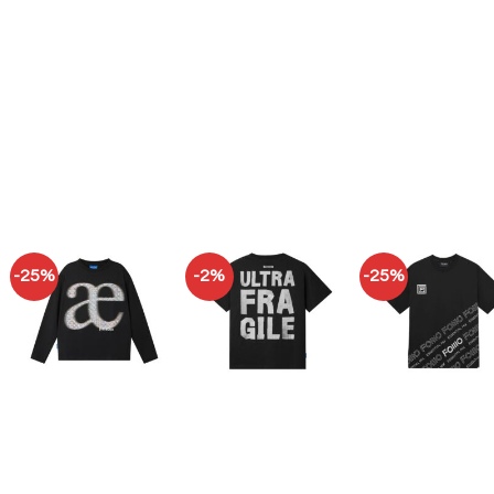
-25%
-2%
-25%