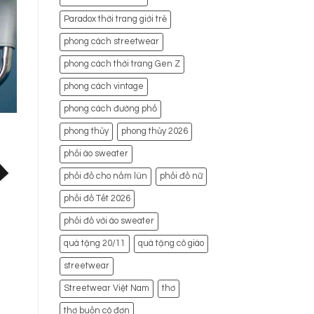
Paradox thời trang giới trẻ
phong cách streetwear
phong cách thời trang Gen Z
phong cách vintage
phong cách đường phố
phong thủy
phong thủy 2026
phối áo sweater
phối đồ cho nấm lùn
phối đồ nữ
phối đồ Tết 2026
phối đồ với áo sweater
quà tặng 20/11
quà tặng cô giáo
streetwear
Streetwear Việt Nam
thơ
thơ buồn cô đơn