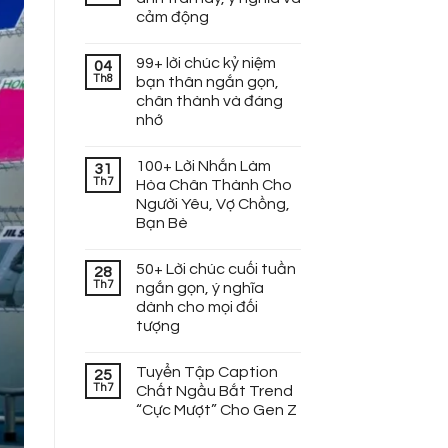
cảm động
99+ lời chúc kỷ niệm
04
Th8
bạn thân ngắn gọn,
chân thành và đáng
nhớ
100+ Lời Nhắn Làm
31
Th7
Hòa Chân Thành Cho
Người Yêu, Vợ Chồng,
Bạn Bè
50+ Lời chúc cuối tuần
28
Th7
ngắn gọn, ý nghĩa
dành cho mọi đối
tượng
Tuyển Tập Caption
25
Th7
Chất Ngầu Bắt Trend
“Cực Mượt” Cho Gen Z