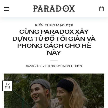
Bỏ
qua
nội
dung
KIẾN THỨC MẶC ĐẸP
CÙNG PARADOX XÂY
DỰNG TỦ ĐỒ TỐI GIẢN VÀ
PHONG CÁCH CHO HÈ
NÀY
ĐĂNG VÀO
17 THÁNG 3, 2025
BỞI
TH BIỂN
17
Th3