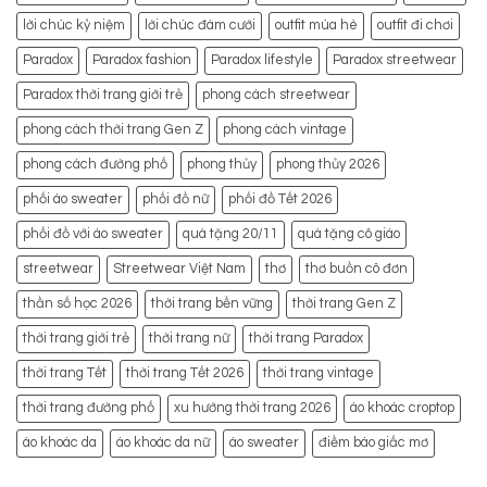
lời chúc kỷ niệm
lời chúc đám cưới
outfit mùa hè
outfit đi chơi
Paradox
Paradox fashion
Paradox lifestyle
Paradox streetwear
Paradox thời trang giới trẻ
phong cách streetwear
phong cách thời trang Gen Z
phong cách vintage
phong cách đường phố
phong thủy
phong thủy 2026
phối áo sweater
phối đồ nữ
phối đồ Tết 2026
phối đồ với áo sweater
quà tặng 20/11
quà tặng cô giáo
streetwear
Streetwear Việt Nam
thơ
thơ buồn cô đơn
thần số học 2026
thời trang bền vững
thời trang Gen Z
thời trang giới trẻ
thời trang nữ
thời trang Paradox
thời trang Tết
thời trang Tết 2026
thời trang vintage
thời trang đường phố
xu hướng thời trang 2026
áo khoác croptop
áo khoác da
áo khoác da nữ
áo sweater
điềm báo giấc mơ