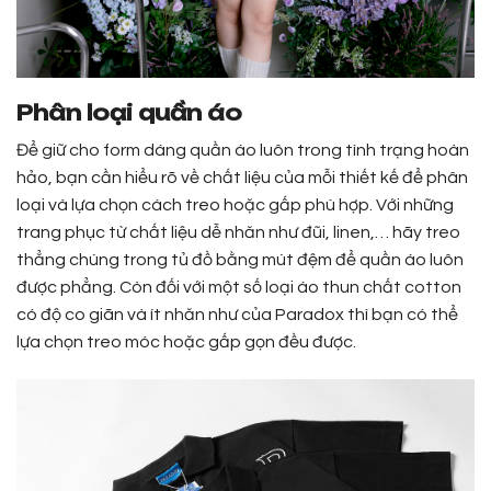
Phân loại quần áo
Để giữ cho form dáng quần áo luôn trong tình trạng hoàn
hảo, bạn cần hiểu rõ về chất liệu của mỗi thiết kế để phân
loại và lựa chọn cách treo hoặc gấp phù hợp. Với những
trang phục từ chất liệu dễ nhăn như đũi, linen,… hãy treo
thẳng chúng trong tủ đồ bằng mút đệm để quần áo luôn
được phẳng. Còn đối với một số loại áo thun chất cotton
có độ co giãn và ít nhăn như của Paradox thì bạn có thể
lựa chọn treo móc hoặc gấp gọn đều được.