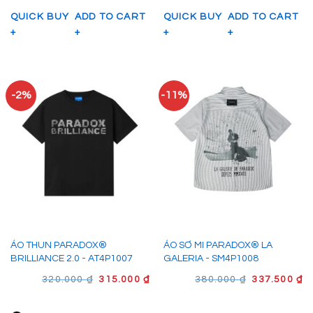
435.000 ₫.
33
QUICK BUY
ADD TO CART
QUICK BUY
ADD TO CART
+
+
+
+
-2%
-11%
ÁO THUN PARADOX®
ÁO SƠ MI PARADOX® LA
BRILLIANCE 2.0 - AT4P1007
GALERIA - SM4P1008
GIÁ
GIÁ
GIÁ
G
320.000
₫
315.000
₫
380.000
₫
337.500
₫
GỐC
HIỆN
GỐC
H
LÀ:
TẠI
LÀ:
TẠ