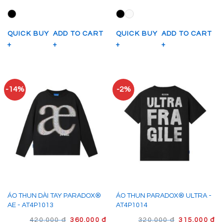
LÀ:
TẠI
LÀ:
TẠ
450.000 ₫.
LÀ:
280.000 ₫.
LÀ
390.000 ₫.
26
QUICK BUY
ADD TO CART
QUICK BUY
ADD TO CART
+
+
+
+
-14%
-2%
ÁO THUN DÀI TAY PARADOX®
ÁO THUN PARADOX® ULTRA -
AE - AT4P1013
AT4P1014
GIÁ
GIÁ
GIÁ
G
420.000
₫
360.000
₫
320.000
₫
315.000
₫