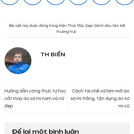
Bài viết này được đăng trong
Kiến Thức Mặc Đẹp
. Đánh dấu
liên kết
thường trực
.
TH BIỂN
Hướng dẫn công thức tự học
Cách tái chế và làm mới áo
cắt may áo sơ mi nam và nữ
sơ mi trắng, tận dụng áo sơ
đẹp
mi cũ
Để lại một bình luận