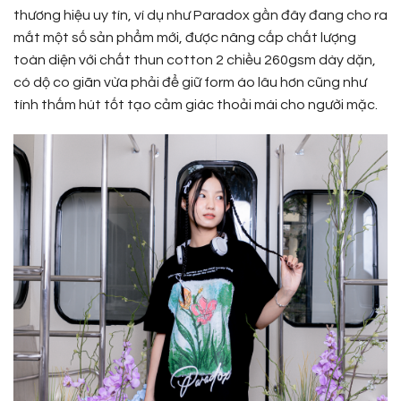
thương hiệu uy tín, ví dụ như Paradox gần đây đang cho ra
mắt một số sản phẩm mới, được nâng cấp chất lượng
toàn diện với chất thun cotton 2 chiều 260gsm dày dặn,
có dộ co giãn vừa phải để giữ form áo lâu hơn cũng như
tính thấm hút tốt tạo cảm giác thoải mái cho người mặc.