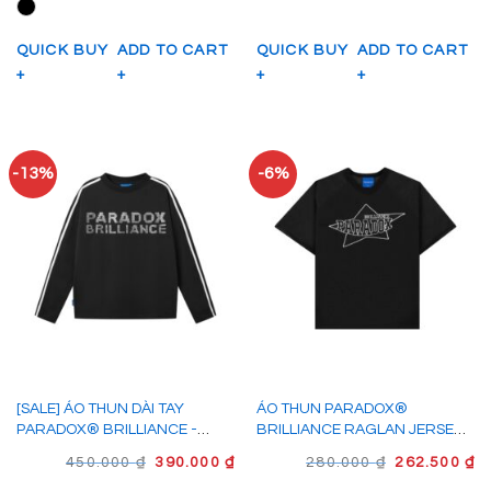
320.000 ₫.
LÀ:
380.000 ₫.
LÀ
315.000 ₫.
33
QUICK BUY
ADD TO CART
QUICK BUY
ADD TO CART
+
+
+
+
-13%
-6%
[SALE] ÁO THUN DÀI TAY
ÁO THUN PARADOX®
PARADOX® BRILLIANCE -
BRILLIANCE RAGLAN JERSEY -
AT4P1009
AT4P1010
GIÁ
GIÁ
GIÁ
G
450.000
₫
390.000
₫
280.000
₫
262.500
₫
GỐC
HIỆN
GỐC
H