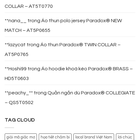
COLLAR – AT5T0770
**nana__
trong
Áo thun polo jersey Paradox® NEW
MATCH – AT5P0655
**lazycat
trong
Áo thun Paradox® TWIN COLLAR –
AT5P0765
**Hoshi99
trong
Áo hoodie khoá kéo Paradox® BRASS –
HD5T0603
**peachy_**
trong
Quần ngắn dù Paradox® COLLEGIATE
– QS5T0502
TAG CLOUD
giải mã giấc mơ
họa tiết chấm bi
local brand Việt Nam
lời chúc