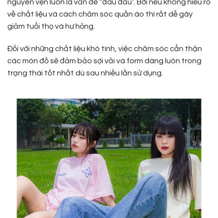
nguyên vẹn luôn là vấn đề “đau đầu”. Bởi nếu không hiểu rõ
về chất liệu và cách chăm sóc quần áo thì rất dễ gây
giảm tuổi thọ và hư hỏng.
Đối với những chất liệu khó tính, việc chăm sóc cẩn thận
các món đồ sẽ đảm bảo sợi vải và form dáng luôn trong
trạng thái tốt nhất dù sau nhiều lần sử dụng.