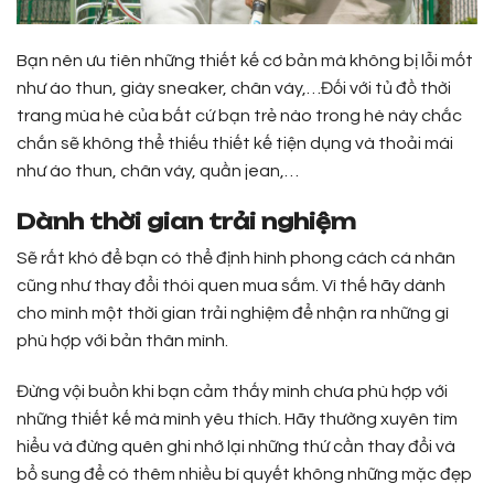
Bạn nên ưu tiên những thiết kế cơ bản mà không bị lỗi mốt
như áo thun, giày sneaker, chân váy,…Đối với tủ đồ thời
trang mùa hè của bất cứ bạn trẻ nào trong hè này chắc
chắn sẽ không thể thiếu thiết kế tiện dụng và thoải mái
như áo thun, chân váy, quần jean,…
Dành thời gian trải nghiệm
Sẽ rất khó để bạn có thể định hình phong cách cá nhân
cũng như thay đổi thói quen mua sắm. Vì thế hãy dành
cho mình một thời gian trải nghiệm để nhận ra những gì
phù hợp với bản thân mình.
Đừng vội buồn khi bạn cảm thấy mình chưa phù hợp với
những thiết kế mà mình yêu thích. Hãy thường xuyên tìm
hiểu và đừng quên ghi nhớ lại những thứ cần thay đổi và
bổ sung để có thêm nhiều bí quyết không những mặc đẹp