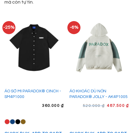
mà còn tự tin.
-25%
-6%
ÁO SƠ MI PARADOX® CINCH -
ÁO KHOÁC DÙ NÓN
SM4P1000
PARADOX® JOLLY - AK4P1005
GIÁ
G
360.000
₫
520.000
₫
487.500
₫
GỐC
H
LÀ:
TẠ
520.000 ₫.
LÀ
48