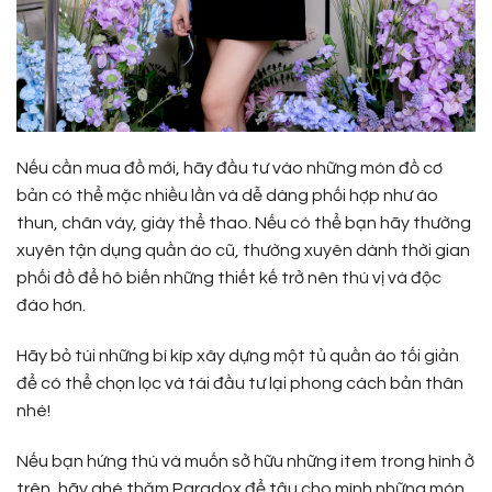
Nếu cần mua đồ mới, hãy đầu tư vào những món đồ cơ
bản có thể mặc nhiều lần và dễ dàng phối hợp như áo
thun, chân váy, giày thể thao. Nếu có thể bạn hãy thường
xuyên tận dụng quần áo cũ, thường xuyên dành thời gian
phối đồ để hô biến những thiết kế trở nên thú vị và độc
đáo hơn.
Hãy bỏ túi những bí kíp xây dựng một tủ quần áo tối giản
để có thể chọn lọc và tái đầu tư lại phong cách bản thân
nhé!
Nếu bạn hứng thú và muốn sở hữu những item trong hình ở
trên, hãy ghé thăm Paradox để tậu cho mình những món