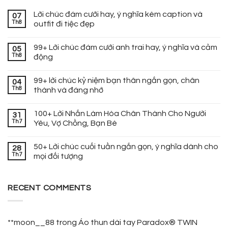
Lời chúc đám cưới hay, ý nghĩa kèm caption và
07
Th8
outfit đi tiệc đẹp
99+ Lời chúc đám cưới anh trai hay, ý nghĩa và cảm
05
Th8
động
99+ lời chúc kỷ niệm bạn thân ngắn gọn, chân
04
Th8
thành và đáng nhớ
100+ Lời Nhắn Làm Hòa Chân Thành Cho Người
31
Th7
Yêu, Vợ Chồng, Bạn Bè
50+ Lời chúc cuối tuần ngắn gọn, ý nghĩa dành cho
28
Th7
mọi đối tượng
RECENT COMMENTS
**moon__88
trong
Áo thun dài tay Paradox® TWIN