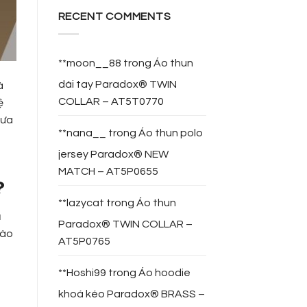
RECENT COMMENTS
**moon__88
trong
Áo thun
dài tay Paradox® TWIN
à
COLLAR – AT5T0770
ệ
đưa
**nana__
trong
Áo thun polo
jersey Paradox® NEW
MATCH – AT5P0655
?
**lazycat
trong
Áo thun
ạ
Paradox® TWIN COLLAR –
vào
AT5P0765
**Hoshi99
trong
Áo hoodie
khoá kéo Paradox® BRASS –