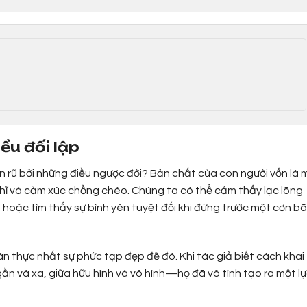
ều đối lập
ến rũ bởi những điều ngược đời? Bản chất của con người vốn là 
ĩ và cảm xúc chồng chéo. Chúng ta có thể cảm thấy lạc lõng
 hoặc tìm thấy sự bình yên tuyệt đối khi đứng trước một cơn b
n thực nhất sự phức tạp đẹp đẽ đó. Khi tác giả biết cách khai
ần và xa, giữa hữu hình và vô hình—họ đã vô tình tạo ra một l