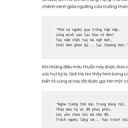
chênh vênh giữa ngưỡng cửa trưởng thành
"Phố xá người qua trông tấp nập,

Lòng mình sao lại hóa cô đơn?

Tay nắm chặt tay mà ngỡ mất,

Khi những điều mâu thuẫn này được đưa vào
sức hút kỳ lạ. Giới trẻ tìm thấy hình bón
biết tỏ cùng ai nay đã được gọi tên một c
"Nghe tiếng thở dài trong bóng tối,

Thấy màu ký ức đã phai phôi.

Lời yêu chưa nói mà như đã,
