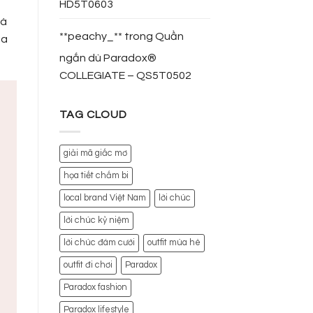
HD5T0603
là
**peachy_**
trong
Quần
ủa
ngắn dù Paradox®
COLLEGIATE – QS5T0502
TAG CLOUD
giải mã giấc mơ
họa tiết chấm bi
local brand Việt Nam
lời chúc
lời chúc kỷ niệm
lời chúc đám cưới
outfit mùa hè
outfit đi chơi
Paradox
Paradox fashion
Paradox lifestyle