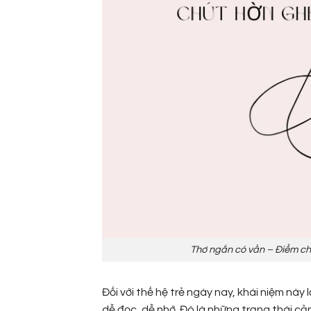
Thơ ngắn có vần – Điểm chạ
Đối với thế hệ trẻ ngày nay, khái niệm này
dễ đọc, dễ nhớ. Đó là những trạng thái c