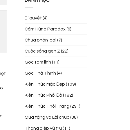
DANH MỤC
Bí quyết
(4)
Cảm Hứng Paradox
(6)
Chưa phân loại
(7)
Cuộc sống gen Z
(22)
Góc tâm linh
(11)
Góc Thả Thính
(4)
một
Kiến Thức Mặc Đẹp
(109)
ão
Kiến Thức Phối Đồ
(182)
Kiến Thức Thời Trang
(291)
ực
Quà tặng và Lời chúc
(38)
Thông điệp vũ trụ
(11)