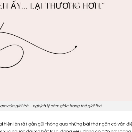
m của giới trẻ – nghịch lý cảm giác trong thế giới thơ
 lại hiện lên rất gần gũi thông qua những bài thơ ngắn có vần đi
ảm xúc ngược đời mà bất kỳ ai đang yêu, đang cô đơn hay đang