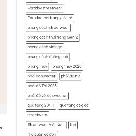
Paradox streetwear
Paradox thời trang giới trẻ
phong cách streetwear
phong cách thời trang Gen Z
phong cách vintage
phong cách đường phố
phong thủy
phong thủy 2026
phối áo sweater
phối đồ nữ
phối đồ Tết 2026
phối đồ với áo sweater
quà tặng 20/11
quà tặng cô giáo
streetwear
Streetwear Việt Nam
thơ
ệu
thơ buồn cô đơn