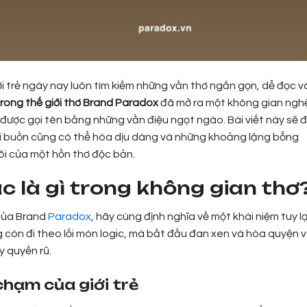
i trẻ ngày nay luôn tìm kiếm những vần thơ ngắn gọn, dễ đọc v
trong thế giới thơ Brand Paradox
đã mở ra một không gian ngh
 được gọi tên bằng những vần điệu ngọt ngào. Bài viết này sẽ 
ỗi buồn cũng có thể hóa dịu dàng và những khoảng lặng bỗng
 lõi của một hồn thơ độc bản.
ác là gì trong không gian thơ
 của Brand
Paradox
, hãy cùng định nghĩa về một khái niệm tuy l
 còn đi theo lối mòn logic, mà bắt đầu đan xen và hòa quyện 
y quyến rũ.
chạm của giới trẻ