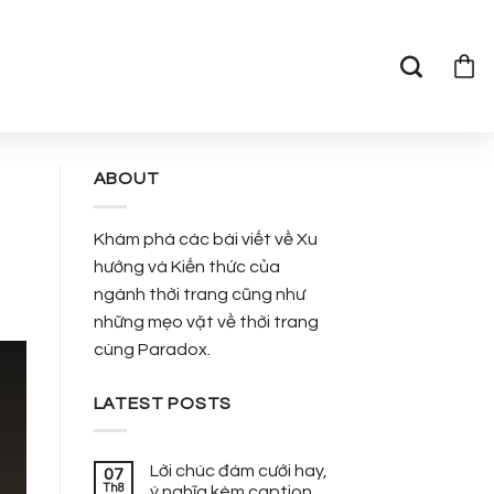
ABOUT
Khám phá các bài viết về Xu
hướng và Kiến thức của
ngành thời trang cũng như
những mẹo vặt về thời trang
cùng Paradox.
LATEST POSTS
Lời chúc đám cưới hay,
07
Th8
ý nghĩa kèm caption