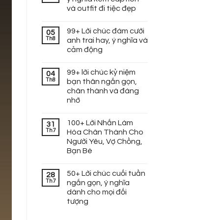
và outfit đi tiệc đẹp
99+ Lời chúc đám cưới
05
Th8
anh trai hay, ý nghĩa và
cảm động
99+ lời chúc kỷ niệm
04
Th8
bạn thân ngắn gọn,
chân thành và đáng
nhớ
100+ Lời Nhắn Làm
31
Th7
Hòa Chân Thành Cho
Người Yêu, Vợ Chồng,
Bạn Bè
50+ Lời chúc cuối tuần
28
Th7
ngắn gọn, ý nghĩa
dành cho mọi đối
tượng