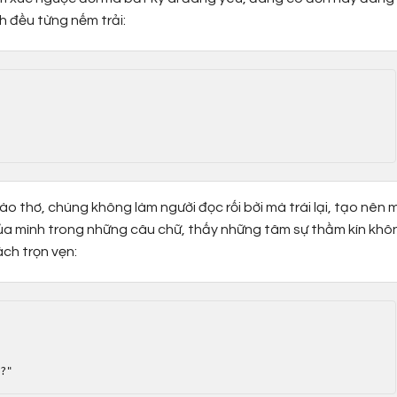
 đều từng nếm trải:
 thơ, chúng không làm người đọc rối bời mà trái lại, tạo nên 
g của mình trong những câu chữ, thấy những tâm sự thầm kín khô
ách trọn vẹn: