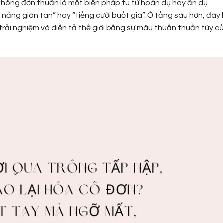
hông đơn thuần là một biện pháp tu từ hoán dụ hay ẩn dụ
ắng giòn tan” hay “tiếng cười buốt giá”. Ở tầng sâu hơn, đây 
ĩ trải nghiệm và diễn tả thế giới bằng sự mâu thuẫn thuần túy c