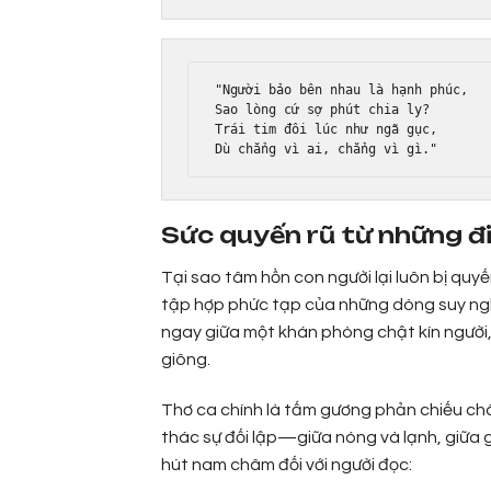
"Người bảo bên nhau là hạnh phúc,

Sao lòng cứ sợ phút chia ly?

Trái tim đôi lúc như ngã gục,

Sức quyến rũ từ những đi
Tại sao tâm hồn con người lại luôn bị quy
tập hợp phức tạp của những dòng suy ngh
ngay giữa một khán phòng chật kín người,
giông.
Thơ ca chính là tấm gương phản chiếu châ
thác sự đối lập—giữa nóng và lạnh, giữa g
hút nam châm đối với người đọc: