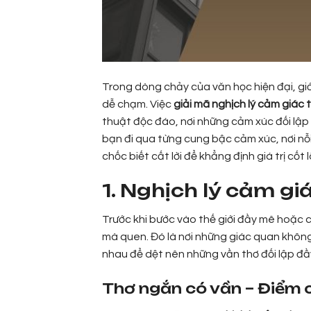
Trong dòng chảy của văn học hiện đại, giớ
dễ chạm. Việc
giải mã nghịch lý cảm giác 
thuật độc đáo, nơi những cảm xúc đối lập
bạn đi qua từng cung bậc cảm xúc, nơi n
chốc biết cất lời để khẳng định giá trị cốt
1. Nghịch lý cảm gi
Trước khi bước vào thế giới đầy mê hoặc
mà quen. Đó là nơi những giác quan không
nhau để dệt nên những vần thơ đối lập đầ
Thơ ngắn có vần – Điểm 