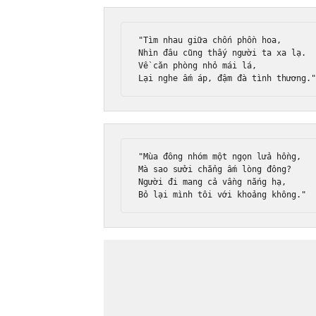
"Tìm nhau giữa chốn phồn hoa,

Nhìn đâu cũng thấy người ta xa lạ.

Về căn phòng nhỏ mái lá,

"Mùa đông nhóm một ngọn lửa hồng,

Mà sao sưởi chẳng ấm lòng đông?

Người đi mang cả vầng nắng hạ,
