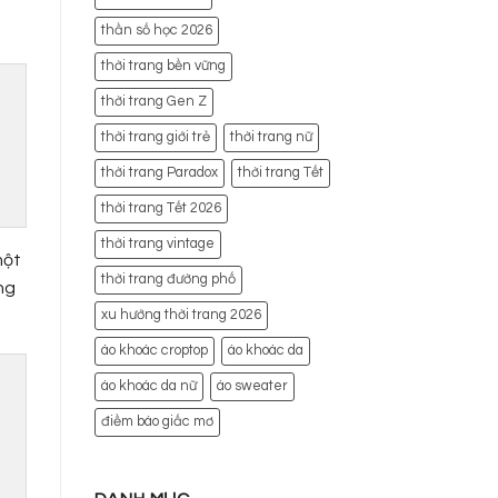
thần số học 2026
thời trang bền vững
thời trang Gen Z
thời trang giới trẻ
thời trang nữ
thời trang Paradox
thời trang Tết
thời trang Tết 2026
thời trang vintage
một
thời trang đường phố
ng
xu hướng thời trang 2026
áo khoác croptop
áo khoác da
áo khoác da nữ
áo sweater
điềm báo giấc mơ