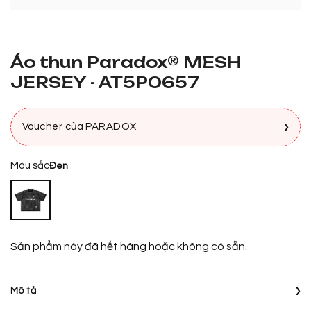
Áo thun Paradox® MESH
JERSEY - AT5P0657
›
Voucher của PARADOX
Màu sắc
Đen
Sản phẩm này đã hết hàng hoặc không có sẵn.
›
Mô tả