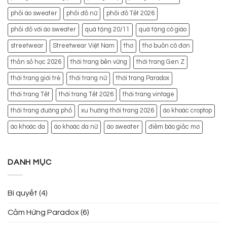
phối áo sweater
phối đồ nữ
phối đồ Tết 2026
phối đồ với áo sweater
quà tặng 20/11
quà tặng cô giáo
streetwear
Streetwear Việt Nam
thơ
thơ buồn cô đơn
thần số học 2026
thời trang bền vững
thời trang Gen Z
thời trang giới trẻ
thời trang nữ
thời trang Paradox
thời trang Tết
thời trang Tết 2026
thời trang vintage
thời trang đường phố
xu hướng thời trang 2026
áo khoác croptop
áo khoác da
áo khoác da nữ
áo sweater
điềm báo giấc mơ
DANH MỤC
Bí quyết
(4)
Cảm Hứng Paradox
(6)