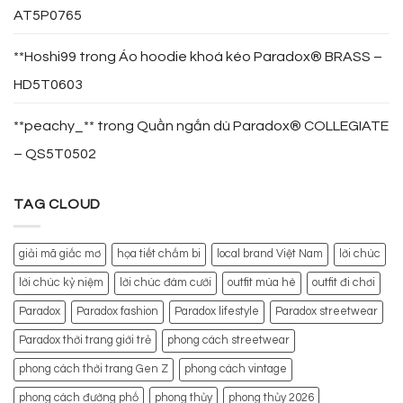
AT5P0765
**Hoshi99
trong
Áo hoodie khoá kéo Paradox® BRASS –
HD5T0603
**peachy_**
trong
Quần ngắn dù Paradox® COLLEGIATE
– QS5T0502
TAG CLOUD
giải mã giấc mơ
họa tiết chấm bi
local brand Việt Nam
lời chúc
lời chúc kỷ niệm
lời chúc đám cưới
outfit mùa hè
outfit đi chơi
Paradox
Paradox fashion
Paradox lifestyle
Paradox streetwear
Paradox thời trang giới trẻ
phong cách streetwear
phong cách thời trang Gen Z
phong cách vintage
phong cách đường phố
phong thủy
phong thủy 2026