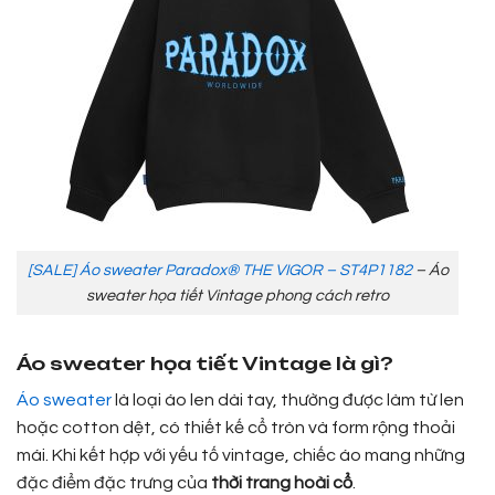
[SALE] Áo sweater Paradox® THE VIGOR – ST4P1182
– Áo
sweater họa tiết Vintage phong cách retro
Áo sweater họa tiết Vintage là gì?
Áo sweater
là loại áo len dài tay, thường được làm từ len
hoặc cotton dệt, có thiết kế cổ tròn và form rộng thoải
mái. Khi kết hợp với yếu tố vintage, chiếc áo mang những
đặc điểm đặc trưng của
thời trang hoài cổ
.