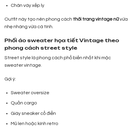
Chân váy xếp ly
Outfit này tạo nên phong cách
thời trang vintage nữ
vừa
nhẹ nhàng vừa cá tính.
Phối áo sweater họa tiết Vintage theo
phong cách street style
Street style là phong cách phổ biến nhất khi mặc
sweater vintage.
Gợi ý:
Sweater oversize
Quần cargo
Giày sneaker cổ điển
Mũ len hoặc kính retro