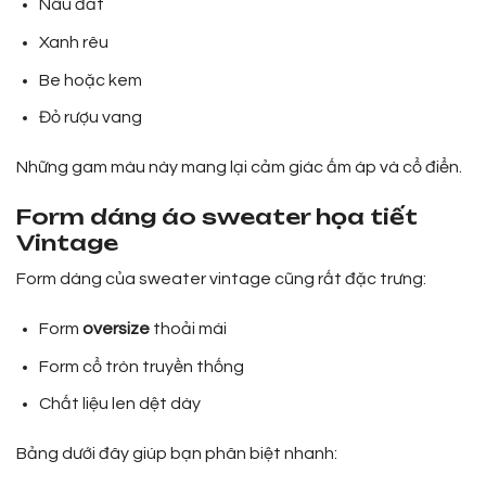
Nâu đất
Xanh rêu
Be hoặc kem
Đỏ rượu vang
Những gam màu này mang lại cảm giác ấm áp và cổ điển.
Form dáng áo sweater họa tiết
Vintage
Form dáng của sweater vintage cũng rất đặc trưng:
Form
oversize
thoải mái
Form cổ tròn truyền thống
Chất liệu len dệt dày
Bảng dưới đây giúp bạn phân biệt nhanh: