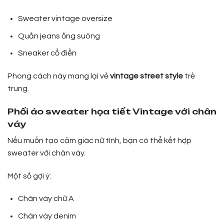
Sweater vintage oversize
Quần jeans ống suông
Sneaker cổ điển
Phong cách này mang lại vẻ
vintage street style
trẻ
trung.
Phối áo sweater họa tiết Vintage với chân
váy
Nếu muốn tạo cảm giác nữ tính, bạn có thể kết hợp
sweater với chân váy.
Một số gợi ý:
Chân váy chữ A
Chân váy denim