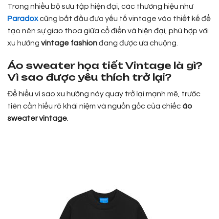
Trong nhiều bộ sưu tập hiện đại, các thương hiệu như
Paradox
cũng bắt đầu đưa yếu tố vintage vào thiết kế để
tạo nên sự giao thoa giữa cổ điển và hiện đại, phù hợp với
xu hướng
vintage fashion
đang được ưa chuộng.
Áo sweater họa tiết Vintage là gì?
Vì sao được yêu thích trở lại?
Để hiểu vì sao xu hướng này quay trở lại mạnh mẽ, trước
tiên cần hiểu rõ khái niệm và nguồn gốc của chiếc
áo
sweater vintage
.