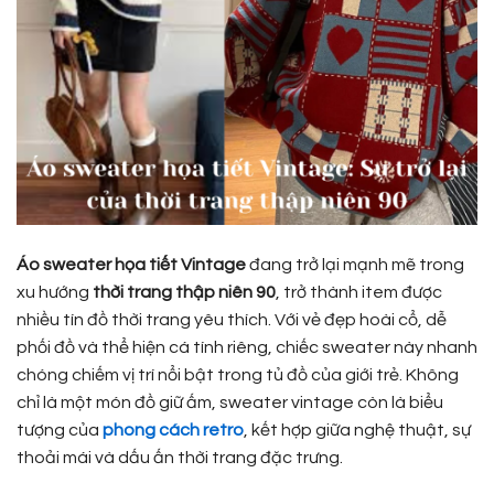
Áo sweater họa tiết Vintage
đang trở lại mạnh mẽ trong
xu hướng
thời trang thập niên 90
, trở thành item được
nhiều tín đồ thời trang yêu thích. Với vẻ đẹp hoài cổ, dễ
phối đồ và thể hiện cá tính riêng, chiếc sweater này nhanh
chóng chiếm vị trí nổi bật trong tủ đồ của giới trẻ. Không
chỉ là một món đồ giữ ấm, sweater vintage còn là biểu
tượng của
phong cách retro
, kết hợp giữa nghệ thuật, sự
thoải mái và dấu ấn thời trang đặc trưng.