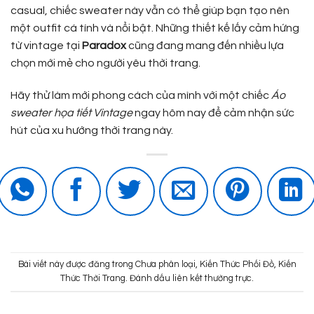
casual, chiếc sweater này vẫn có thể giúp bạn tạo nên
một outfit cá tính và nổi bật. Những thiết kế lấy cảm hứng
từ vintage tại
Paradox
cũng đang mang đến nhiều lựa
chọn mới mẻ cho người yêu thời trang.
Hãy thử làm mới phong cách của mình với một chiếc
Áo
sweater họa tiết Vintage
ngay hôm nay để cảm nhận sức
hút của xu hướng thời trang này.
Bài viết này được đăng trong
Chưa phân loại
,
Kiến Thức Phối Đồ
,
Kiến
Thức Thời Trang
. Đánh dấu
liên kết thường trực
.