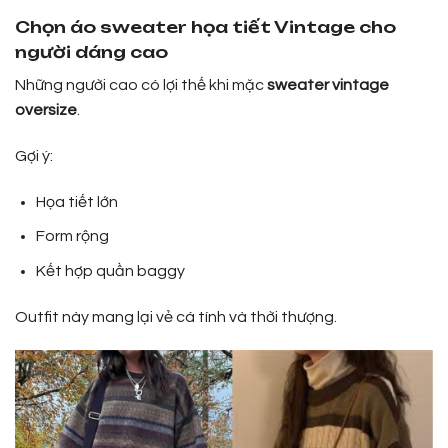
Chọn áo sweater họa tiết Vintage cho
người dáng cao
Những người cao có lợi thế khi mặc
sweater vintage
oversize
.
Gợi ý:
Họa tiết lớn
Form rộng
Kết hợp quần baggy
Outfit này mang lại vẻ cá tính và thời thượng.