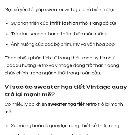
Một số yếu tố giúp sweater vintage phổ biến trở lại:
Sự phát triển của
thrift fashion
(thời trang đồ cũ)
Trào lưu second-hand thân thiện môi trường
Ảnh hưởng của các bộ phim, MV và văn hóa pop
Theo nhiều phân tích từ trang thời trang uy tín như
, các xu hướng retro và vintage đang trở thành dòng
chảy chính trong ngành thời trang toàn cầu.
Vì sao áo sweater họa tiết Vintage quay
trở lại mạnh mẽ?
Có nhiều lý do khiến
sweater họa tiết retro
trở lại mạnh
mẽ:
Xu hướng hoài cổ quay lại trong thiết kế thời trang