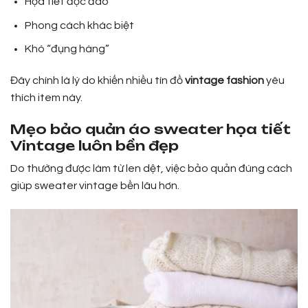
Họa tiết độc đáo
Phong cách khác biệt
Khó “đụng hàng”
Đây chính là lý do khiến nhiều tín đồ
vintage fashion
yêu
thích item này.
Mẹo bảo quản áo sweater họa tiết
Vintage luôn bền đẹp
Do thường được làm từ len dệt, việc bảo quản đúng cách
giúp sweater vintage bền lâu hơn.