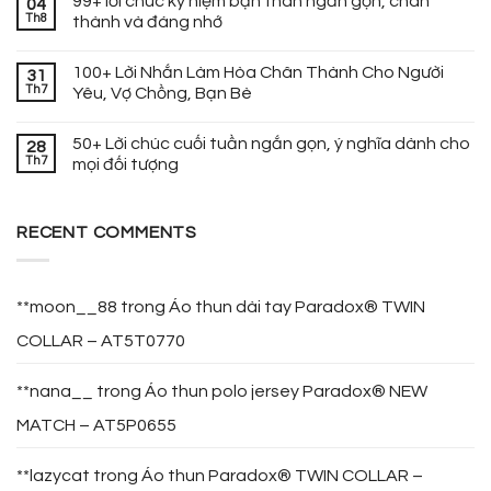
99+ lời chúc kỷ niệm bạn thân ngắn gọn, chân
04
Th8
thành và đáng nhớ
100+ Lời Nhắn Làm Hòa Chân Thành Cho Người
31
Th7
Yêu, Vợ Chồng, Bạn Bè
50+ Lời chúc cuối tuần ngắn gọn, ý nghĩa dành cho
28
Th7
mọi đối tượng
RECENT COMMENTS
**moon__88
trong
Áo thun dài tay Paradox® TWIN
COLLAR – AT5T0770
**nana__
trong
Áo thun polo jersey Paradox® NEW
MATCH – AT5P0655
**lazycat
trong
Áo thun Paradox® TWIN COLLAR –