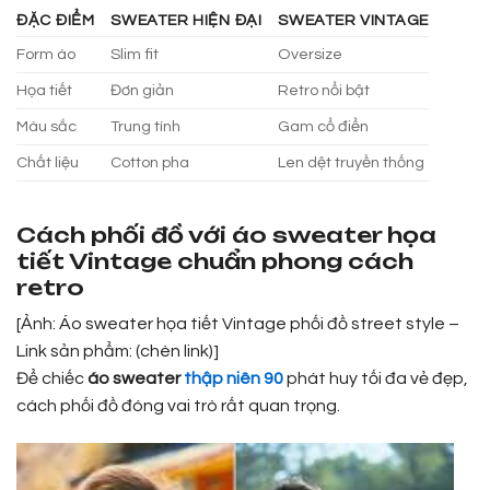
ĐẶC ĐIỂM
SWEATER HIỆN ĐẠI
SWEATER VINTAGE
Form áo
Slim fit
Oversize
Họa tiết
Đơn giản
Retro nổi bật
Màu sắc
Trung tính
Gam cổ điển
Chất liệu
Cotton pha
Len dệt truyền thống
Cách phối đồ với áo sweater họa
tiết Vintage chuẩn phong cách
retro
[Ảnh: Áo sweater họa tiết Vintage phối đồ street style –
Link sản phẩm: (chèn link)]
Để chiếc
áo sweater
thập niên 90
phát huy tối đa vẻ đẹp,
cách phối đồ đóng vai trò rất quan trọng.