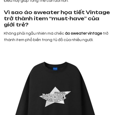
Điều này giúp tổng thể cân đối hơn.
Vì sao áo sweater họa tiết Vintage
trở thành item “must-have” của
giới trẻ?
Không phải ngẫu nhiên mà chiếc
áo sweater vintage
trở
thành item phổ biến trong tủ đồ của nhiều người.