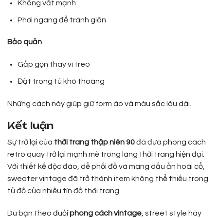
Không vắt mạnh
Phơi ngang để tránh giãn
Bảo quản
Gấp gọn thay vì treo
Đặt trong tủ khô thoáng
Những cách này giúp giữ form áo và màu sắc lâu dài.
Kết luận
Sự trở lại của
thời trang thập niên 90
đã đưa phong cách
retro quay trở lại mạnh mẽ trong làng thời trang hiện đại.
Với thiết kế độc đáo, dễ phối đồ và mang dấu ấn hoài cổ,
sweater vintage đã trở thành item không thể thiếu trong
tủ đồ của nhiều tín đồ thời trang.
Dù bạn theo đuổi
phong cách vintage
, street style hay