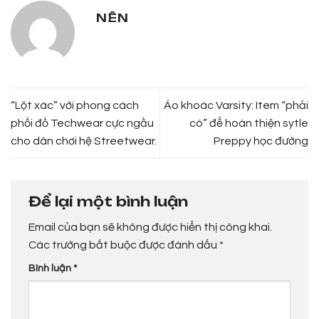
NÊN
“Lột xác” với phong cách
Áo khoác Varsity: Item “phải
phối đồ Techwear cực ngầu
có” để hoàn thiện sytle
cho dân chơi hệ Streetwear.
Preppy học đường
Để lại một bình luận
Email của bạn sẽ không được hiển thị công khai.
Các trường bắt buộc được đánh dấu
*
Bình luận
*