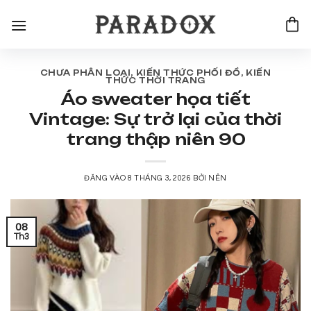
Bỏ
qua
nội
dung
CHƯA PHÂN LOẠI
,
KIẾN THỨC PHỐI ĐỒ
,
KIẾN
THỨC THỜI TRANG
Áo sweater họa tiết
Vintage: Sự trở lại của thời
trang thập niên 90
ĐĂNG VÀO
8 THÁNG 3, 2026
BỞI
NÊN
08
Th3