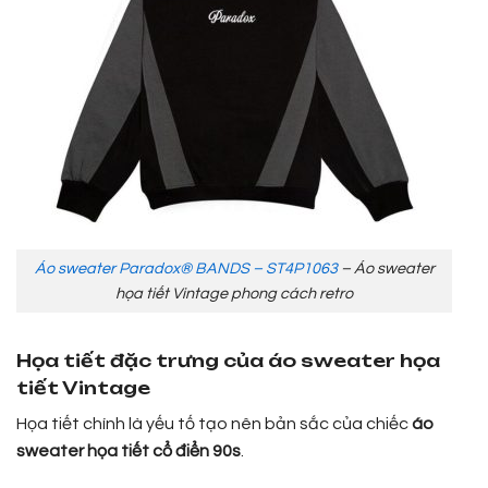
Áo sweater Paradox® BANDS – ST4P1063
– Áo sweater
họa tiết Vintage phong cách retro
Họa tiết đặc trưng của áo sweater họa
tiết Vintage
Họa tiết chính là yếu tố tạo nên bản sắc của chiếc
áo
sweater họa tiết cổ điển 90s
.