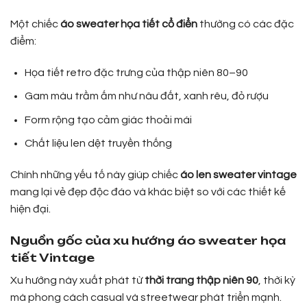
Một chiếc
áo sweater họa tiết cổ điển
thường có các đặc
điểm:
Họa tiết retro đặc trưng của thập niên 80–90
Gam màu trầm ấm như nâu đất, xanh rêu, đỏ rượu
Form rộng tạo cảm giác thoải mái
Chất liệu len dệt truyền thống
Chính những yếu tố này giúp chiếc
áo len sweater vintage
mang lại vẻ đẹp độc đáo và khác biệt so với các thiết kế
hiện đại.
Nguồn gốc của xu hướng áo sweater họa
tiết Vintage
Xu hướng này xuất phát từ
thời trang thập niên 90
, thời kỳ
mà phong cách casual và streetwear phát triển mạnh.