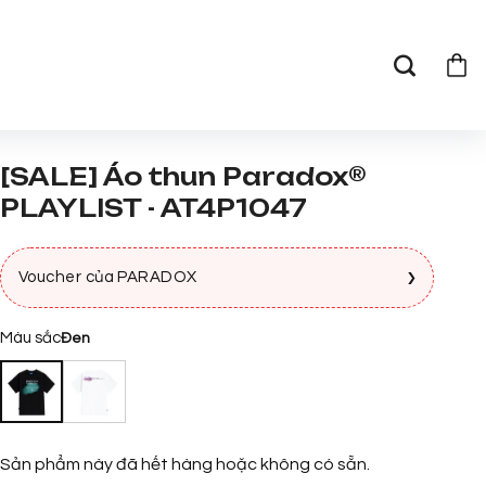
[SALE] Áo thun Paradox®
PLAYLIST - AT4P1047
›
Voucher của PARADOX
Màu sắc
Đen
Sản phẩm này đã hết hàng hoặc không có sẵn.