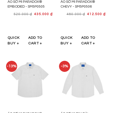
ÁO SƠ MI PARADOX®
ÁO SƠ MI PARADOX®
EMBODIED - SM5P0505
CHEVY - SM5P0506
GIÁ
GIÁ
GIÁ
GIÁ
520.000
₫
435.000
₫
480.000
₫
412.500
₫
GỐC
HIỆN
GỐC
HIỆ
LÀ:
TẠI
LÀ:
TẠI
520.000 ₫.
LÀ:
480.000 ₫.
LÀ:
435.000 ₫.
412.
QUICK
ADD TO
QUICK
ADD TO
BUY +
CART +
BUY +
CART +
-13%
-3%