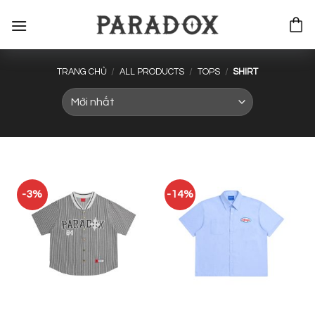
Bỏ
qua
nội
dung
TRANG CHỦ
/
ALL PRODUCTS
/
TOPS
/
SHIRT
-3%
-14%