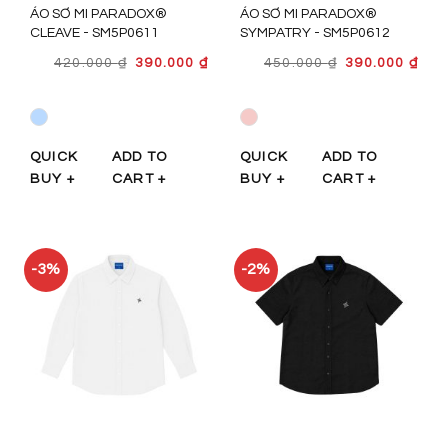
ÁO SƠ MI PARADOX®
ÁO SƠ MI PARADOX®
CLEAVE - SM5P0611
SYMPATRY - SM5P0612
GIÁ
GIÁ
GIÁ
GIÁ
420.000
₫
390.000
₫
450.000
₫
390.000
₫
GỐC
HIỆN
GỐC
HIỆ
LÀ:
TẠI
LÀ:
TẠI
420.000 ₫.
LÀ:
450.000 ₫.
LÀ:
390.000 ₫.
390.
QUICK
ADD TO
QUICK
ADD TO
BUY +
CART +
BUY +
CART +
-3%
-2%