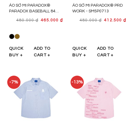
ÁO SƠ MI PARADOX®
ÁO SƠ MI PARADOX® PRD
PARADOX BASEBALL 84
WORK - SM5P0713
JERSEY - SM5P0714
GIÁ
GIÁ
GIÁ
GIÁ
480.000
₫
465.000
₫
480.000
₫
412.500
₫
GỐC
HIỆN
GỐC
HIỆ
LÀ:
TẠI
LÀ:
TẠI
480.000 ₫.
LÀ:
480.000 ₫.
LÀ:
465.000 ₫.
412.
QUICK
ADD TO
QUICK
ADD TO
BUY +
CART +
BUY +
CART +
-7%
-13%