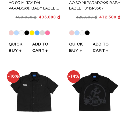
ÁO SƠ MI TAY DÀI
ÁO SƠ MI PARADOX® BABY
PARADOX® BABY LABEL -
LABEL - SM5P0507
SM5P0508
GIÁ
GIÁ
GIÁ
GIÁ
450.000
₫
435.000
₫
420.000
₫
412.500
₫
GỐC
HIỆN
GỐC
HIỆ
LÀ:
TẠI
LÀ:
TẠI
450.000 ₫.
LÀ:
420.000 ₫.
LÀ:
435.000 ₫.
412.
QUICK
ADD TO
QUICK
ADD TO
BUY +
CART +
BUY +
CART +
-16%
-14%