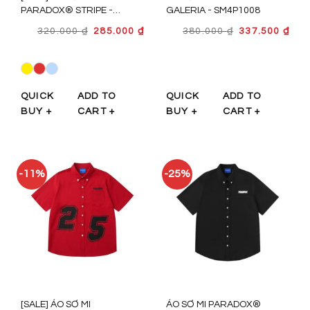
PARADOX® STRIPE -
GALERIA - SM4P1008
PRX6401
GIÁ
GIÁ
GIÁ
GIÁ
320.000
₫
285.000
₫
380.000
₫
337.500
₫
GỐC
HIỆN
GỐC
HIỆ
LÀ:
TẠI
LÀ:
TẠI
320.000 ₫.
LÀ:
380.000 ₫.
LÀ:
285.000 ₫.
337.
QUICK
ADD TO
QUICK
ADD TO
BUY +
CART +
BUY +
CART +
-11%
-25%
[SALE] ÁO SƠ MI
ÁO SƠ MI PARADOX®