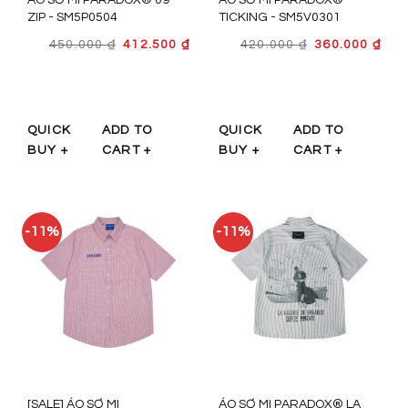
ZIP - SM5P0504
TICKING - SM5V0301
GIÁ
GIÁ
GIÁ
GIÁ
450.000
₫
412.500
₫
420.000
₫
360.000
₫
GỐC
HIỆN
GỐC
HIỆ
LÀ:
TẠI
LÀ:
TẠI
450.000 ₫.
LÀ:
420.000 ₫.
LÀ:
412.500 ₫.
360.
QUICK
ADD TO
QUICK
ADD TO
BUY +
CART +
BUY +
CART +
-11%
-11%
[SALE] ÁO SƠ MI
ÁO SƠ MI PARADOX® LA