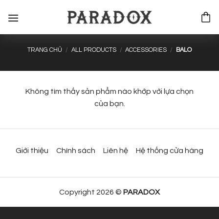
Bỏ
qua
nội
dung
TRANG CHỦ
/
ALL PRODUCTS
/
ACCESSORIES
/
BALO
Không tìm thấy sản phẩm nào khớp với lựa chọn
của bạn.
Giới thiệu
Chính sách
Liên hệ
Hệ thống cửa hàng
Copyright 2026 ©
PARADOX