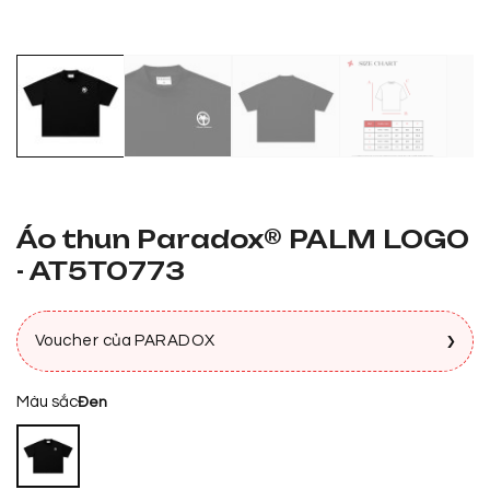
Áo thun Paradox® PALM LOGO
- AT5T0773
›
Voucher của PARADOX
Màu sắc
Đen