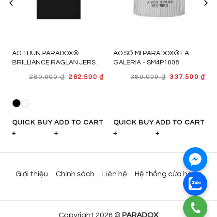
ÁO THUN PARADOX®
ÁO SƠ MI PARADOX® LA
BRILLIANCE RAGLAN JERSEY
GALERIA - SM4P1008
- AT4P1010
GIÁ
GIÁ
GIÁ
GI
₫
280.000
₫
262.500
₫
380.000
₫
337.500
₫
GỐC
HIỆN
GỐC
HI
LÀ:
TẠI
LÀ:
TẠI
280.000 ₫.
LÀ:
380.000 ₫.
LÀ:
262.500 ₫.
337
T
QUICK BUY
ADD TO CART
QUICK BUY
ADD TO CART
+
+
+
+
Giới thiệu
Chính sách
Liên hệ
Hệ thống cửa hàng
Copyright 2026 ©
PARADOX