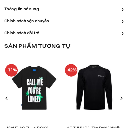
›
Thông tin bổ sung
›
Chính sách vận chuyển
›
Chính sách đổi trả
SẢN PHẨM TƯƠNG TỰ
-11%
-42%
[SALE] ÁO THUN BOXY
ÁO THUN DÀI TAY DYNAMIX®