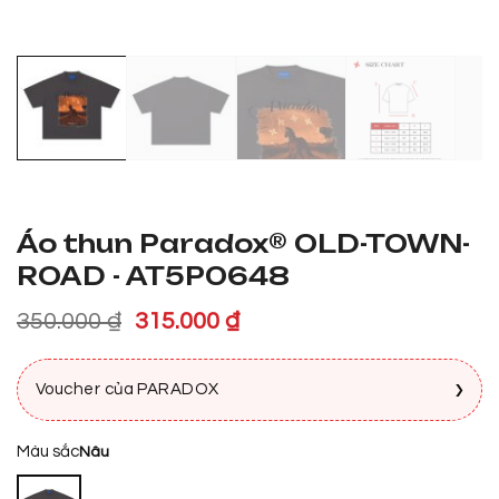
Áo thun Paradox® OLD-TOWN-
ROAD - AT5P0648
Giá
Giá
350.000
₫
315.000
₫
gốc
hiện
là:
tại
›
Voucher của PARADOX
350.000 ₫.
là:
315.000 ₫.
Màu sắc
Nâu