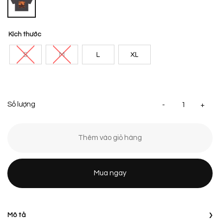
Kích thước
S
M
L
XL
Áo
Thêm vào giỏ hàng
Mua ngay
›
Mô tả