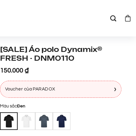
[SALE] Áo polo Dynamix®
FRESH - DNM0110
150.000
₫
›
Voucher của PARADOX
Màu sắc
Đen