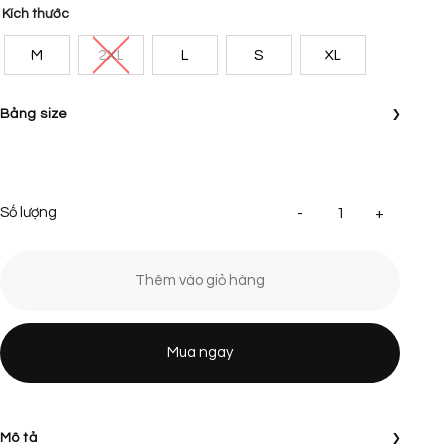
Kích thước
M
2XL
L
S
XL
›
Bảng size
[SALE]
Thêm vào giỏ hàng
Mua ngay
›
Mô tả