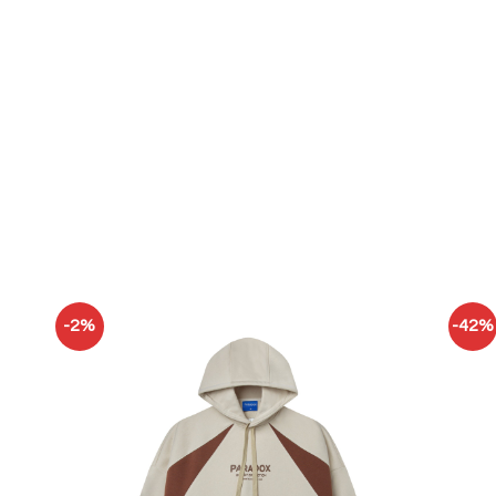
-2%
-42%