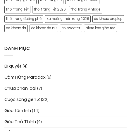
thời trang giới trẻ
thời trang nữ
thời trang Paradox
thời trang Tết
thời trang Tết 2026
thời trang vintage
thời trang đường phố
xu hướng thời trang 2026
áo khoác croptop
áo khoác da
áo khoác da nữ
áo sweater
điềm báo giấc mơ
DANH MỤC
Bí quyết
(4)
Cảm Hứng Paradox
(6)
Chưa phân loại
(7)
Cuộc sống gen Z
(22)
Góc tâm linh
(11)
Góc Thả Thính
(4)