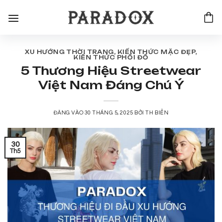
Bỏ
qua
nội
dung
XU HƯỚNG THỜI TRANG
,
KIẾN THỨC MẶC ĐẸP
,
KIẾN THỨC PHỐI ĐỒ
5 Thương Hiệu Streetwear
Việt Nam Đáng Chú Ý
ĐĂNG VÀO
30 THÁNG 5, 2025
BỞI
TH BIỂN
30
Th5