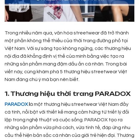
Trong nhiều năm qua, văn hóa streetwear đã trở thành
một phần không thể thiếu của thời trang đường phố tại
Việt Nam. Với sự sáng tạo không ngừng, các thương hiệu
nội địa đã khẳng định vị thế của mình bằng việc tạo ra
những sản phẩm mang đậm dấu ấn cá nhân. Trong bài
viết này, cùng khám phá 5 thương hiệu streetwear Việt
Nam đáng chú ý mà bạn nên biết.
1. Thương hiệu thời trang PARADOX
PARADOX
l
à một thương hiệu streetwear Việt Nam đầy
cá tính, nổi bật với thiết kế mang cảm hứng từ triết lý đối
lập trong nghệ thuật và cuộc sống. PARADOX tạo ra
những sản phẩm vừa phá cách, vừa tinh tế, đáp ứng nhu
cầu thể hiện bản sắc cá nhân của giới trẻ hiện đại. Thương