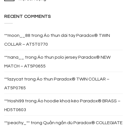
RECENT COMMENTS
**moon__88
trong
Áo thun dài tay Paradox® TWIN
COLLAR – AT5T0770
**nana__
trong
Áo thun polo jersey Paradox® NEW
MATCH – AT5P0655
**lazycat
trong
Áo thun Paradox® TWIN COLLAR –
AT5P0765
**Hoshi99
trong
Áo hoodie khoá kéo Paradox® BRASS –
HD5T0603
**peachy_**
trong
Quần ngắn dù Paradox® COLLEGIATE