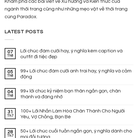
Khám phá các bài viết về Xu hướng và Kiến thức của
ngành thời trang cũng như những mẹo vặt về thời trang
cùng Paradox.
LATEST POSTS
Lời chúc đám cưới hay, ý nghĩa kèm caption và
07
Th8
outfit đi tiệc đẹp
99+ Lời chúc đám cưới anh trai hay, ý nghĩa và cảm
05
Th8
động
99+ lời chúc kỷ niệm bạn thân ngắn gọn, chân
04
Th8
thành và đáng nhớ
100+ Lời Nhắn Làm Hòa Chân Thành Cho Người
31
Th7
Yêu, Vợ Chồng, Bạn Bè
50+ Lời chúc cuối tuần ngắn gọn, ý nghĩa dành cho
28
Th7
mọi đối tượng