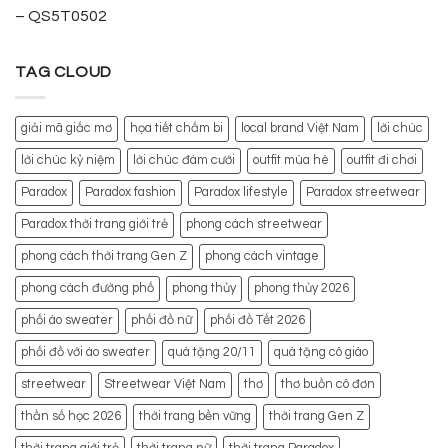
– QS5T0502
TAG CLOUD
giải mã giấc mơ
họa tiết chấm bi
local brand Việt Nam
lời chúc
lời chúc kỷ niệm
lời chúc đám cưới
outfit mùa hè
outfit đi chơi
Paradox
Paradox fashion
Paradox lifestyle
Paradox streetwear
Paradox thời trang giới trẻ
phong cách streetwear
phong cách thời trang Gen Z
phong cách vintage
phong cách đường phố
phong thủy
phong thủy 2026
phối áo sweater
phối đồ nữ
phối đồ Tết 2026
phối đồ với áo sweater
quà tặng 20/11
quà tặng cô giáo
streetwear
Streetwear Việt Nam
thơ
thơ buồn cô đơn
thần số học 2026
thời trang bền vững
thời trang Gen Z