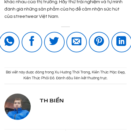
khác nhau của thị trường. Hãy thử trải nghiệm và tự mình
đánh giá những sản phẩm của họ để cảm nhận sức hút
của streetwear Việt Nam.
Bài viết này được đăng trong
Xu Hướng Thời Trang
,
Kiến Thức Mặc Đẹp
,
Kiến Thức Phối Đồ
. Đánh dấu
liên kết thường trực
.
TH BIỂN