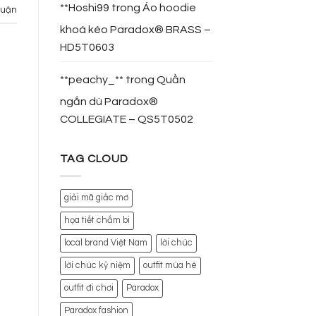
**Hoshi99
trong
Áo hoodie
 luận
khoá kéo Paradox® BRASS –
HD5T0603
**peachy_**
trong
Quần
ngắn dù Paradox®
COLLEGIATE – QS5T0502
TAG CLOUD
giải mã giấc mơ
họa tiết chấm bi
local brand Việt Nam
lời chúc
lời chúc kỷ niệm
outfit mùa hè
outfit đi chơi
Paradox
Paradox fashion