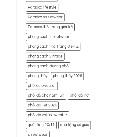
Paradox lifestyle
Paradox streetwear
Paradox thời trang giới trẻ
phong cách streetwear
phong cách thời trang Gen Z
phong cách vintage
phong cách đường phố
phong thủy
phong thủy 2026
phối áo sweater
phối đồ cho nấm lùn
phối đồ nữ
phối đồ Tết 2026
phối đồ với áo sweater
quà tặng 20/11
quà tặng cô giáo
streetwear