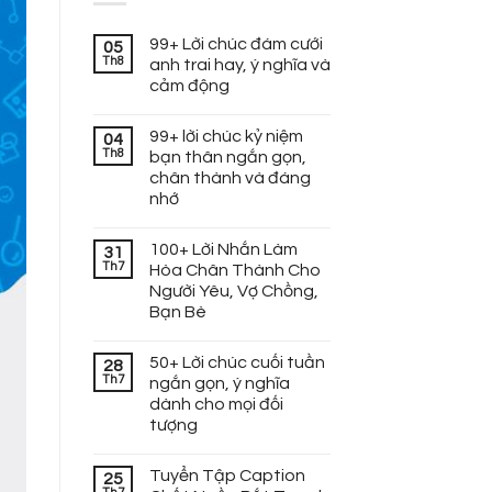
99+ Lời chúc đám cưới
05
Th8
anh trai hay, ý nghĩa và
cảm động
99+ lời chúc kỷ niệm
04
Th8
bạn thân ngắn gọn,
chân thành và đáng
nhớ
100+ Lời Nhắn Làm
31
Th7
Hòa Chân Thành Cho
Người Yêu, Vợ Chồng,
Bạn Bè
50+ Lời chúc cuối tuần
28
Th7
ngắn gọn, ý nghĩa
dành cho mọi đối
tượng
Tuyển Tập Caption
25