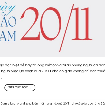
p đặc biệt để bày tỏ lòng biết ơn và tri ân những người đã dà
g người.Việc lựa chọn quà 20/11 cho cô giáo không chỉ đơn thu
…]
TIẾP TỤC ĐỌC
→
 Camie local brand
,
phụ kiện thời trang nữ
,
quà 20/11 cho cô giáo
,
quà tặng 20