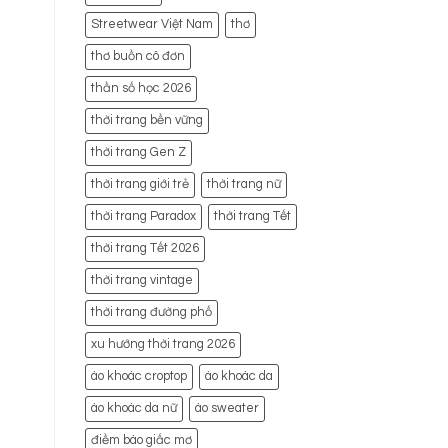
Streetwear Việt Nam
thơ
thơ buồn cô đơn
thần số học 2026
thời trang bền vững
thời trang Gen Z
thời trang giới trẻ
thời trang nữ
thời trang Paradox
thời trang Tết
thời trang Tết 2026
thời trang vintage
thời trang đường phố
xu hướng thời trang 2026
áo khoác croptop
áo khoác da
áo khoác da nữ
áo sweater
điềm báo giấc mơ