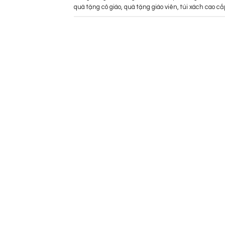
quà tặng cô giáo
,
quà tặng giáo viên
,
túi xách cao cấ