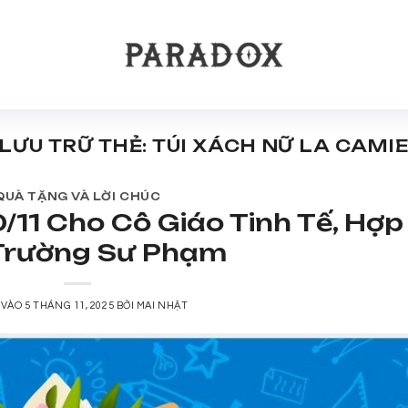
LƯU TRỮ THẺ:
TÚI XÁCH NỮ LA CAMI
QUÀ TẶNG VÀ LỜI CHÚC
/11 Cho Cô Giáo Tinh Tế, Hợp
Trường Sư Phạm
 VÀO
5 THÁNG 11, 2025
BỞI
MAI NHẬT