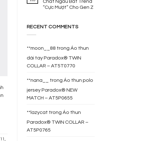
Th7
Chất Ngầu Bắt Trend
“Cực Mượt” Cho Gen Z
RECENT COMMENTS
**moon__88
trong
Áo thun
dài tay Paradox® TWIN
COLLAR – AT5T0770
**nana__
trong
Áo thun polo
nh
jersey Paradox® NEW
ần
MATCH – AT5P0655
**lazycat
trong
Áo thun
Paradox® TWIN COLLAR –
AT5P0765
/11
,