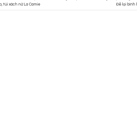
p
,
túi xách nữ La Camie
Để lại bình