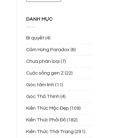
DANH MỤC
Bí quyết
(4)
Cảm Hứng Paradox
(6)
Chưa phân loại
(7)
Cuộc sống gen Z
(22)
Góc tâm linh
(11)
Góc Thả Thính
(4)
Kiến Thức Mặc Đẹp
(109)
Kiến Thức Phối Đồ
(182)
Kiến Thức Thời Trang
(291)