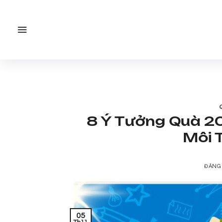
Bỏ
qua
nội
dung
8 Ý Tưởng Quà 20
Môi 
ĐĂNG
05