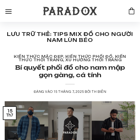
Bỏ
qua
nội
dung
LƯU TRỮ THẺ:
TIPS MIX ĐỒ CHO NGƯỜI
NAM LÙN BÉO
KIẾN THỨC MẶC ĐẸP
,
KIẾN THỨC PHỐI ĐỒ
,
KIẾN
THỨC THỜI TRANG
,
XU HƯỚNG THỜI TRANG
Bí quyết phối đồ cho nam mập
gọn gàng, cá tính
ĐĂNG VÀO
15 THÁNG 7, 2025
BỞI
TH BIỂN
15
Th7