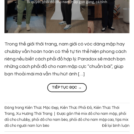
Trong thế giới thời trang, nam giới có vóc dáng mập hay
chubby vẫn hoàn toàn có thể tự tin thể hiện phong cách
riêng nếu biết cách phối đồ hợp lý. Paradox sẽ mách bạn
những cách phối đồ cho nam mập cực “chuẩn bài”, giúp
bạn thoải mái mà vẫn thu hút ánh […]
TIẾP TỤC ĐỌC
→
Đăng trong
Kiến Thức Mặc Đẹp
,
Kiến Thức Phối Đồ
,
Kiến Thức Thời
Trang
,
Xu Hướng Thời Trang
|
Được gắn thẻ
mix đồ cho nam mập
,
phối
đồ cho chubby
,
phối đồ cho nam béo
,
phối đồ cho nam mập cao
,
tips mix
đồ cho người nam lùn béo
Để lại bình luận