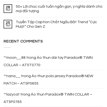
50+ Lời chúc cuối tuần ngắn gọn, ý nghĩa dành cho
28
Th7
mọi đối tượng
Tuyển Tập Caption Chất Ngầu Bắt Trend “Cực
25
Th7
Mượt” Cho Gen Z
RECENT COMMENTS
**moon__88
trong
Áo thun dài tay Paradox® TWIN
COLLAR – AT5T0770
**nana__
trong
Áo thun polo jersey Paradox® NEW
MATCH – AT5P0655
**lazycat
trong
Áo thun Paradox® TWIN COLLAR –
AT5P0765