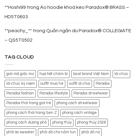
**Hoshi99
trong
Áo hoodie khoá kéo Paradox® BRASS –
HD5T0603
**peachy_**
trong
Quần ngắn dù Paradox® COLLEGIATE
– QS5T0502
TAG CLOUD
giải mã giấc mơ
họa tiết chấm bi
local brand Việt Nam
lời chúc
lời chúc kỷ niệm
outfit mùa hè
outfit đi chơi
Paradox
Paradox fashion
Paradox lifestyle
Paradox streetwear
Paradox thời trang giới trẻ
phong cách streetwear
phong cách thời trang Gen Z
phong cách vintage
phong cách đường phố
phong thủy
phong thủy 2026
phối áo sweater
phối đồ cho nấm lùn
phối đồ nữ