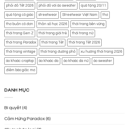
phối đồ Tết 2026
phối đồ với áo sweater
quà tặng 20/11
quà tặng cô giáo
streetwear
Streetwear Việt Nam
thơ
thơ buồn cô đơn
thần số học 2026
thời trang bền vững
thời trang Gen Z
thời trang giới trẻ
thời trang nữ
thời trang Paradox
thời trang Tết
thời trang Tết 2026
thời trang vintage
thời trang đường phố
xu hướng thời trang 2026
áo khoác croptop
áo khoác da
áo khoác da nữ
áo sweater
điềm báo giấc mơ
DANH MỤC
Bí quyết
(4)
Cảm Hứng Paradox
(6)