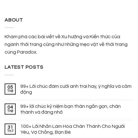
ABOUT
Khám phá các bài viết về Xu hướng và Kiến thức của
ngành thời trang cũng như những mẹo vặt về thời trang
cùng Paradox.
LATEST POSTS
99+ Lời chúc đám cưới anh trai hay, ý nghĩa và cảm
05
Th8
động
99+ lời chúc kỷ niệm bạn thân ngắn gọn, chân
04
Th8
thành và đáng nhớ
100+ Lời Nhắn Làm Hòa Chân Thành Cho Người
31
Th7
Yêu, Vợ Chồng, Bạn Bè