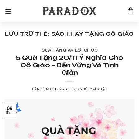
Bỏ
qua
nội
dung
LƯU TRỮ THẺ:
SÁCH HAY TẶNG CÔ GIÁO
QUÀ TẶNG VÀ LỜI CHÚC
5 Quà Tặng 20/11 Ý Nghĩa Cho
Cô Giáo – Bền Vững Và Tinh
Giản
ĐĂNG VÀO
8 THÁNG 11, 2025
BỞI
MAI NHẬT
08
Th11