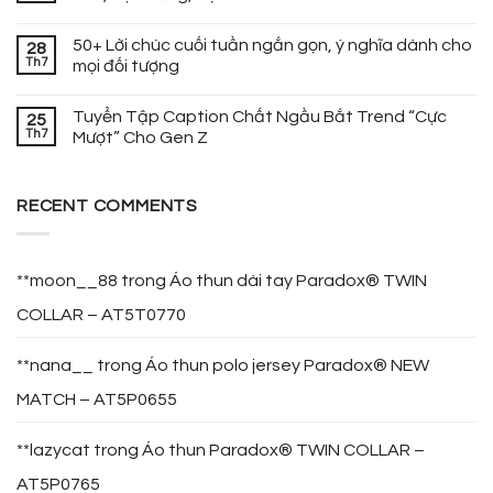
50+ Lời chúc cuối tuần ngắn gọn, ý nghĩa dành cho
28
Th7
mọi đối tượng
Tuyển Tập Caption Chất Ngầu Bắt Trend “Cực
25
Th7
Mượt” Cho Gen Z
RECENT COMMENTS
**moon__88
trong
Áo thun dài tay Paradox® TWIN
COLLAR – AT5T0770
**nana__
trong
Áo thun polo jersey Paradox® NEW
MATCH – AT5P0655
**lazycat
trong
Áo thun Paradox® TWIN COLLAR –
AT5P0765