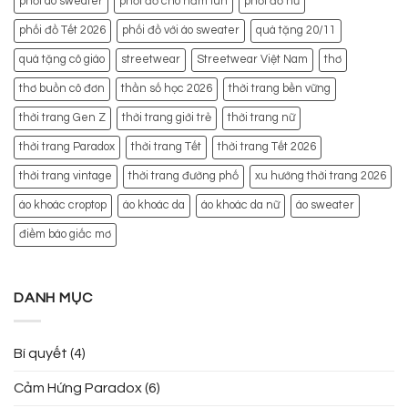
phối áo sweater
phối đồ cho nấm lùn
phối đồ nữ
phối đồ Tết 2026
phối đồ với áo sweater
quà tặng 20/11
quà tặng cô giáo
streetwear
Streetwear Việt Nam
thơ
thơ buồn cô đơn
thần số học 2026
thời trang bền vững
thời trang Gen Z
thời trang giới trẻ
thời trang nữ
thời trang Paradox
thời trang Tết
thời trang Tết 2026
thời trang vintage
thời trang đường phố
xu hướng thời trang 2026
áo khoác croptop
áo khoác da
áo khoác da nữ
áo sweater
điềm báo giấc mơ
DANH MỤC
Bí quyết
(4)
Cảm Hứng Paradox
(6)