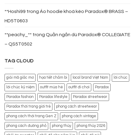
**Hoshi99
trong
Áo hoodie khoá kéo Paradox® BRASS –
HD5T0603
**peachy_**
trong
Quần ngắn dù Paradox® COLLEGIATE
– QS5T0502
TAG CLOUD
giải mã giấc mơ
họa tiết chấm bi
local brand Việt Nam
lời chúc
lời chúc kỷ niệm
outfit mùa hè
outfit đi chơi
Paradox
Paradox fashion
Paradox lifestyle
Paradox streetwear
Paradox thời trang giới trẻ
phong cách streetwear
phong cách thời trang Gen Z
phong cách vintage
phong cách đường phố
phong thủy
phong thủy 2026