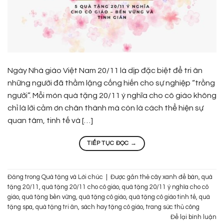
Ngày Nhà giáo Việt Nam 20/11 là dịp đặc biệt để tri ân
những người đã thầm lặng cống hiến cho sự nghiệp “trồng
người”. Mỗi món quà tặng 20/11 ý nghĩa cho cô giáo không
chỉ là lời cảm ơn chân thành mà còn là cách thể hiện sự
quan tâm, tinh tế và […]
TIẾP TỤC ĐỌC
→
Đăng trong
Quà tặng và Lời chúc
|
Được gắn thẻ
cây xanh để bàn
,
quà
tặng 20/11
,
quà tặng 20/11 cho cô giáo
,
quà tặng 20/11 ý nghĩa cho cô
giáo
,
quà tặng bền vững
,
quà tặng cô giáo
,
quà tặng cô giáo tinh tế
,
quà
tặng spa
,
quà tặng tri ân
,
sách hay tặng cô giáo
,
trang sức thủ công
Để lại bình luận