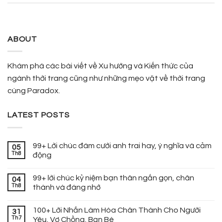
ABOUT
Khám phá các bài viết về Xu hướng và Kiến thức của
ngành thời trang cũng như những mẹo vặt về thời trang
cùng Paradox.
LATEST POSTS
99+ Lời chúc đám cưới anh trai hay, ý nghĩa và cảm
05
Th8
động
99+ lời chúc kỷ niệm bạn thân ngắn gọn, chân
04
Th8
thành và đáng nhớ
100+ Lời Nhắn Làm Hòa Chân Thành Cho Người
31
Th7
Yêu, Vợ Chồng, Bạn Bè