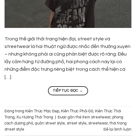
Trong thế giới thời trang hiện đại, street style và
streetwear là hai thuật ngữ được nhắc đến thường xuyên
– nhưng không phải ai cũng phân biệt được rõ ràng. Đều
lấy cảm hứng từ đường phố, hai phong cách này lại có
những điểm đặc trưng riêng biệt trong cách thể hiện cá
[…]
TIẾP TỤC ĐỌC
→
Đăng trong
Kiến Thức Mặc Đẹp
,
Kiến Thức Phối Đồ
,
Kiến Thức Thời
Trang
,
Xu Hướng Thời Trang
|
Được gắn thẻ
item streetwear
,
phong
cách đường phố
,
quần street style
,
street style
,
streetwear
,
thời trang
street style
Để lại bình luận