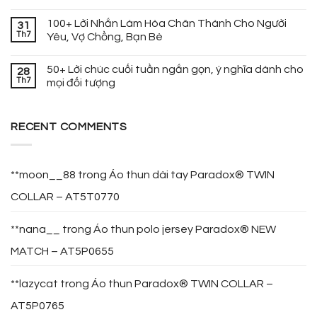
100+ Lời Nhắn Làm Hòa Chân Thành Cho Người
31
Th7
Yêu, Vợ Chồng, Bạn Bè
50+ Lời chúc cuối tuần ngắn gọn, ý nghĩa dành cho
28
Th7
mọi đối tượng
RECENT COMMENTS
**moon__88
trong
Áo thun dài tay Paradox® TWIN
COLLAR – AT5T0770
**nana__
trong
Áo thun polo jersey Paradox® NEW
MATCH – AT5P0655
**lazycat
trong
Áo thun Paradox® TWIN COLLAR –
AT5P0765