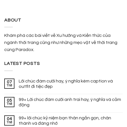
ABOUT
Khám phá các bài viết về Xu hướng và Kiến thức của
ngành thời trang cũng như những mẹo vặt về thời trang
cùng Paradox.
LATEST POSTS
Lời chúc đám cưới hay, ý nghĩa kèm caption và
07
Th8
outfit đi tiệc đẹp
99+ Lời chúc đám cưới anh trai hay, ý nghĩa và cảm
05
Th8
động
99+ lời chúc kỷ niệm bạn thân ngắn gọn, chân
04
Th8
thành và đáng nhớ