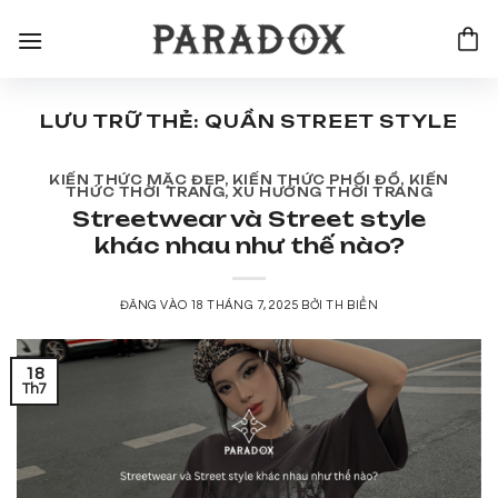
Bỏ
qua
nội
dung
LƯU TRỮ THẺ:
QUẦN STREET STYLE
KIẾN THỨC MẶC ĐẸP
,
KIẾN THỨC PHỐI ĐỒ
,
KIẾN
THỨC THỜI TRANG
,
XU HƯỚNG THỜI TRANG
Streetwear và Street style
khác nhau như thế nào?
ĐĂNG VÀO
18 THÁNG 7, 2025
BỞI
TH BIỂN
18
Th7