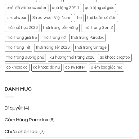
phối đồ với áo sweater
quà tặng 20/11
quà tặng cô giáo
streetwear
Streetwear Việt Nam
thơ
thơ buồn cô đơn
thần số học 2026
thời trang bền vững
thời trang Gen Z
thời trang giới trẻ
thời trang nữ
thời trang Paradox
thời trang Tết
thời trang Tết 2026
thời trang vintage
thời trang đường phố
xu hướng thời trang 2026
áo khoác croptop
áo khoác da
áo khoác da nữ
áo sweater
điềm báo giấc mơ
DANH MỤC
Bí quyết
(4)
Cảm Hứng Paradox
(6)
Chưa phân loại
(7)