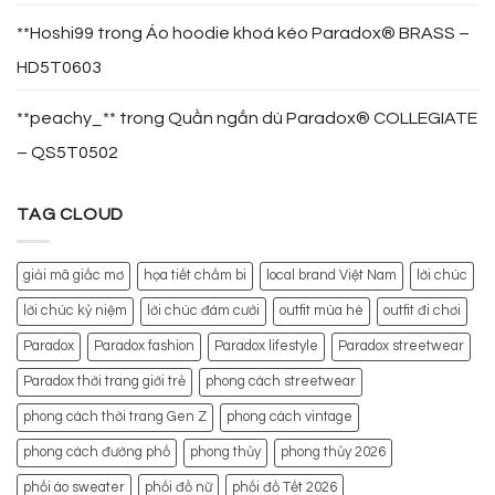
**Hoshi99
trong
Áo hoodie khoá kéo Paradox® BRASS –
HD5T0603
**peachy_**
trong
Quần ngắn dù Paradox® COLLEGIATE
– QS5T0502
TAG CLOUD
giải mã giấc mơ
họa tiết chấm bi
local brand Việt Nam
lời chúc
lời chúc kỷ niệm
lời chúc đám cưới
outfit mùa hè
outfit đi chơi
Paradox
Paradox fashion
Paradox lifestyle
Paradox streetwear
Paradox thời trang giới trẻ
phong cách streetwear
phong cách thời trang Gen Z
phong cách vintage
phong cách đường phố
phong thủy
phong thủy 2026
phối áo sweater
phối đồ nữ
phối đồ Tết 2026