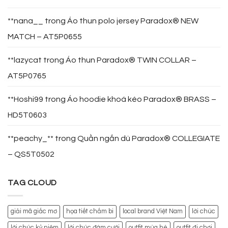
**nana__
trong
Áo thun polo jersey Paradox® NEW
MATCH – AT5P0655
**lazycat
trong
Áo thun Paradox® TWIN COLLAR –
AT5P0765
**Hoshi99
trong
Áo hoodie khoá kéo Paradox® BRASS –
HD5T0603
**peachy_**
trong
Quần ngắn dù Paradox® COLLEGIATE
– QS5T0502
TAG CLOUD
giải mã giấc mơ
họa tiết chấm bi
local brand Việt Nam
lời chúc
lời chúc kỷ niệm
lời chúc đám cưới
outfit mùa hè
outfit đi chơi