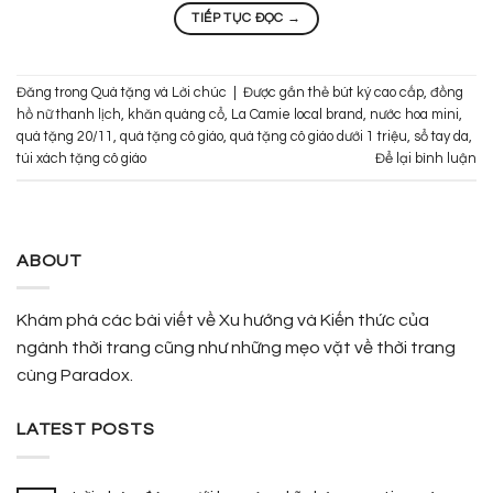
TIẾP TỤC ĐỌC
→
Đăng trong
Quà tặng và Lời chúc
|
Được gắn thẻ
bút ký cao cấp
,
đồng
hồ nữ thanh lịch
,
khăn quàng cổ
,
La Camie local brand
,
nước hoa mini
,
quà tặng 20/11
,
quà tặng cô giáo
,
quà tặng cô giáo dưới 1 triệu
,
sổ tay da
,
túi xách tặng cô giáo
Để lại bình luận
ABOUT
Khám phá các bài viết về Xu hướng và Kiến thức của
ngành thời trang cũng như những mẹo vặt về thời trang
cùng Paradox.
LATEST POSTS