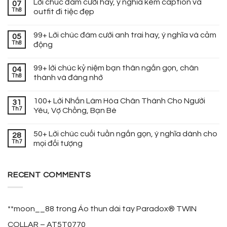
Lời chúc đám cưới hay, ý nghĩa kèm caption và
07
Th8
outfit đi tiệc đẹp
99+ Lời chúc đám cưới anh trai hay, ý nghĩa và cảm
05
Th8
động
99+ lời chúc kỷ niệm bạn thân ngắn gọn, chân
04
Th8
thành và đáng nhớ
100+ Lời Nhắn Làm Hòa Chân Thành Cho Người
31
Th7
Yêu, Vợ Chồng, Bạn Bè
50+ Lời chúc cuối tuần ngắn gọn, ý nghĩa dành cho
28
Th7
mọi đối tượng
RECENT COMMENTS
**moon__88
trong
Áo thun dài tay Paradox® TWIN
COLLAR – AT5T0770