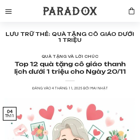
Bỏ
qua
nội
dung
LƯU TRỮ THẺ:
QUÀ TẶNG CÔ GIÁO DƯỚI
1 TRIỆU
QUÀ TẶNG VÀ LỜI CHÚC
Top 12 quà tặng cô giáo thanh
lịch dưới 1 triệu cho Ngày 20/11
ĐĂNG VÀO
4 THÁNG 11, 2025
BỞI
MAI NHẬT
04
Th11