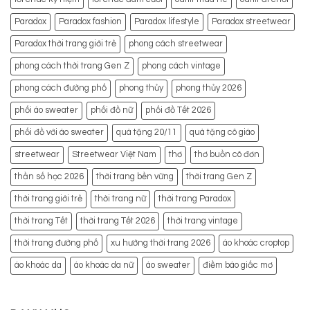
Paradox
Paradox fashion
Paradox lifestyle
Paradox streetwear
Paradox thời trang giới trẻ
phong cách streetwear
phong cách thời trang Gen Z
phong cách vintage
phong cách đường phố
phong thủy
phong thủy 2026
phối áo sweater
phối đồ nữ
phối đồ Tết 2026
phối đồ với áo sweater
quà tặng 20/11
quà tặng cô giáo
streetwear
Streetwear Việt Nam
thơ
thơ buồn cô đơn
thần số học 2026
thời trang bền vững
thời trang Gen Z
thời trang giới trẻ
thời trang nữ
thời trang Paradox
thời trang Tết
thời trang Tết 2026
thời trang vintage
thời trang đường phố
xu hướng thời trang 2026
áo khoác croptop
áo khoác da
áo khoác da nữ
áo sweater
điềm báo giấc mơ