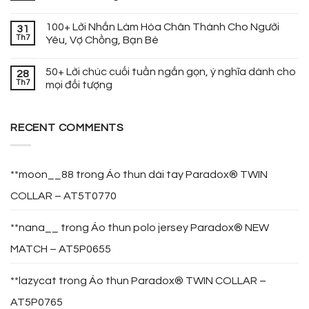
100+ Lời Nhắn Làm Hòa Chân Thành Cho Người
31
Th7
Yêu, Vợ Chồng, Bạn Bè
50+ Lời chúc cuối tuần ngắn gọn, ý nghĩa dành cho
28
Th7
mọi đối tượng
RECENT COMMENTS
**moon__88
trong
Áo thun dài tay Paradox® TWIN
COLLAR – AT5T0770
**nana__
trong
Áo thun polo jersey Paradox® NEW
MATCH – AT5P0655
**lazycat
trong
Áo thun Paradox® TWIN COLLAR –
AT5P0765