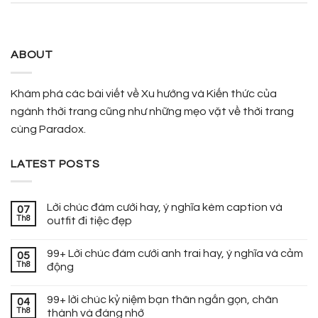
ABOUT
Khám phá các bài viết về Xu hướng và Kiến thức của
ngành thời trang cũng như những mẹo vặt về thời trang
cùng Paradox.
LATEST POSTS
Lời chúc đám cưới hay, ý nghĩa kèm caption và
07
Th8
outfit đi tiệc đẹp
99+ Lời chúc đám cưới anh trai hay, ý nghĩa và cảm
05
Th8
động
99+ lời chúc kỷ niệm bạn thân ngắn gọn, chân
04
Th8
thành và đáng nhớ