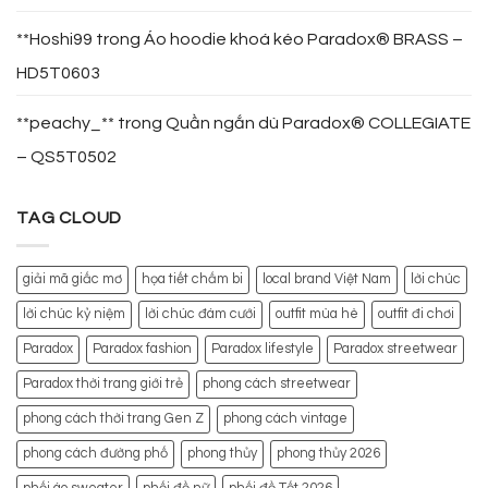
**Hoshi99
trong
Áo hoodie khoá kéo Paradox® BRASS –
HD5T0603
**peachy_**
trong
Quần ngắn dù Paradox® COLLEGIATE
– QS5T0502
TAG CLOUD
giải mã giấc mơ
họa tiết chấm bi
local brand Việt Nam
lời chúc
lời chúc kỷ niệm
lời chúc đám cưới
outfit mùa hè
outfit đi chơi
Paradox
Paradox fashion
Paradox lifestyle
Paradox streetwear
Paradox thời trang giới trẻ
phong cách streetwear
phong cách thời trang Gen Z
phong cách vintage
phong cách đường phố
phong thủy
phong thủy 2026