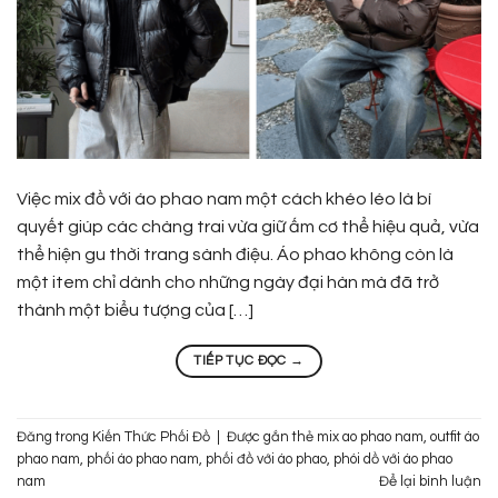
Việc mix đồ với áo phao nam một cách khéo léo là bí
quyết giúp các chàng trai vừa giữ ấm cơ thể hiệu quả, vừa
thể hiện gu thời trang sành điệu. Áo phao không còn là
một item chỉ dành cho những ngày đại hàn mà đã trở
thành một biểu tượng của […]
TIẾP TỤC ĐỌC
→
Đăng trong
Kiến Thức Phối Đồ
|
Được gắn thẻ
mix ao phao nam
,
outfit áo
phao nam
,
phối áo phao nam
,
phối đồ với áo phao
,
phói dồ với áo phao
nam
Để lại bình luận