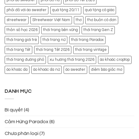
phối áo sweater
phối đồ nữ
phối đồ Tết 2026
phối đồ với áo sweater
quà tặng 20/11
quà tặng cô giáo
streetwear
Streetwear Việt Nam
thơ
thơ buồn cô đơn
thần số học 2026
thời trang bền vững
thời trang Gen Z
thời trang giới trẻ
thời trang nữ
thời trang Paradox
thời trang Tết
thời trang Tết 2026
thời trang vintage
thời trang đường phố
xu hướng thời trang 2026
áo khoác croptop
áo khoác da
áo khoác da nữ
áo sweater
điềm báo giấc mơ
DANH MỤC
Bí quyết
(4)
Cảm Hứng Paradox
(6)
Chưa phân loại
(7)