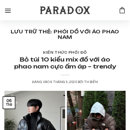
Bỏ
qua
nội
dung
LƯU TRỮ THẺ:
PHÓI DỒ VỚI ÁO PHAO
NAM
KIẾN THỨC PHỐI ĐỒ
Bỏ túi 10 kiểu mix đồ với áo
phao nam cực ấm áp – trendy
ĐĂNG VÀO
6 THÁNG 9, 2025
BỞI
TH BIỂN
06
Th9