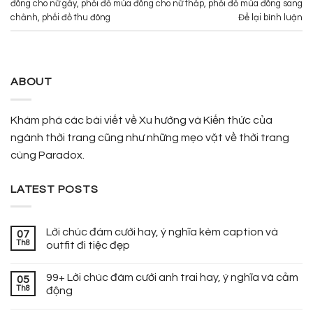
đông cho nữ gầy
,
phối đồ mùa đông cho nữ thấp
,
phối đồ mùa đông sang
chảnh
,
phối đồ thu đông
Để lại bình luận
ABOUT
Khám phá các bài viết về Xu hướng và Kiến thức của
ngành thời trang cũng như những mẹo vặt về thời trang
cùng Paradox.
LATEST POSTS
Lời chúc đám cưới hay, ý nghĩa kèm caption và
07
Th8
outfit đi tiệc đẹp
99+ Lời chúc đám cưới anh trai hay, ý nghĩa và cảm
05
Th8
động