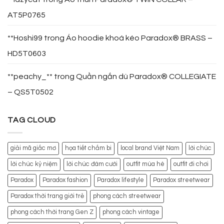
AT5P0765
**Hoshi99
trong
Áo hoodie khoá kéo Paradox® BRASS –
HD5T0603
**peachy_**
trong
Quần ngắn dù Paradox® COLLEGIATE
– QS5T0502
TAG CLOUD
giải mã giấc mơ
họa tiết chấm bi
local brand Việt Nam
lời chúc
lời chúc kỷ niệm
lời chúc đám cưới
outfit mùa hè
outfit đi chơi
Paradox
Paradox fashion
Paradox lifestyle
Paradox streetwear
Paradox thời trang giới trẻ
phong cách streetwear
phong cách thời trang Gen Z
phong cách vintage