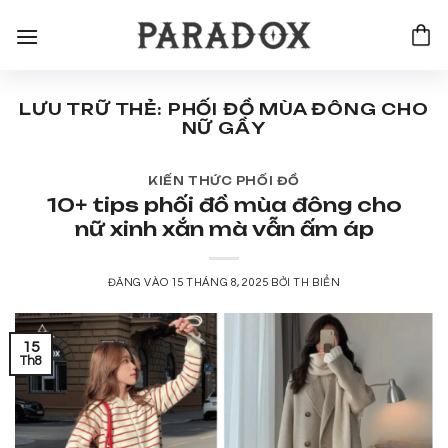
Bỏ
qua
nội
dung
LƯU TRỮ THẺ:
PHỐI ĐỒ MÙA ĐÔNG CHO
NỮ GẦY
KIẾN THỨC PHỐI ĐỒ
10+ tips phối đồ mùa đông cho
nữ xinh xắn mà vẫn ấm áp
ĐĂNG VÀO
15 THÁNG 8, 2025
BỞI
TH BIỂN
15
Th8