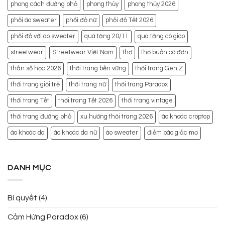
phong cách đường phố
phong thủy
phong thủy 2026
phối áo sweater
phối đồ nữ
phối đồ Tết 2026
phối đồ với áo sweater
quà tặng 20/11
quà tặng cô giáo
streetwear
Streetwear Việt Nam
thơ
thơ buồn cô đơn
thần số học 2026
thời trang bền vững
thời trang Gen Z
thời trang giới trẻ
thời trang nữ
thời trang Paradox
thời trang Tết
thời trang Tết 2026
thời trang vintage
thời trang đường phố
xu hướng thời trang 2026
áo khoác croptop
áo khoác da
áo khoác da nữ
áo sweater
điềm báo giấc mơ
DANH MỤC
Bí quyết
(4)
Cảm Hứng Paradox
(6)