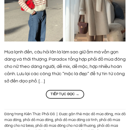
Mùa lạnh đến, câu hỏi lớn là làm sao giữ ấm mà vẫn gọn
dáng và thời thượng. Paradox tổng hợp phối đồ mùa đông
cho nữ theo dáng người, dễ mix, dễ mặc, hợp nhiều hoàn
cảnh. Lưu lại các công thức “mặc là đẹp” để tự tin từ công
sở đến dạo phố. […]
TIẾP TỤC ĐỌC
→
Đăng trong
Kiến Thức Phối Đồ
|
Được gắn thẻ
mặc dồ mùa đông
,
mix đồ
mùa đông
,
phối đồ mùa đông
,
phối đồ mùa đông cá tính
,
phối đồ mùa
đông cho nữ béoo
,
phối đồ mùa đông cho nữ dễ thương
,
phối đồ mùa