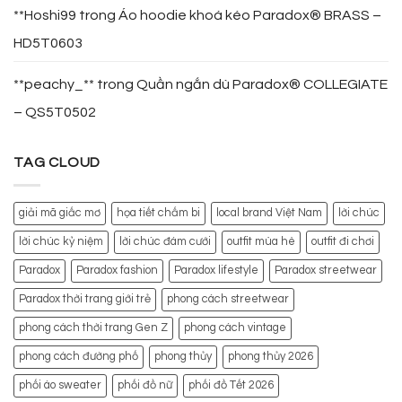
**Hoshi99
trong
Áo hoodie khoá kéo Paradox® BRASS –
HD5T0603
**peachy_**
trong
Quần ngắn dù Paradox® COLLEGIATE
– QS5T0502
TAG CLOUD
giải mã giấc mơ
họa tiết chấm bi
local brand Việt Nam
lời chúc
lời chúc kỷ niệm
lời chúc đám cưới
outfit mùa hè
outfit đi chơi
Paradox
Paradox fashion
Paradox lifestyle
Paradox streetwear
Paradox thời trang giới trẻ
phong cách streetwear
phong cách thời trang Gen Z
phong cách vintage
phong cách đường phố
phong thủy
phong thủy 2026
phối áo sweater
phối đồ nữ
phối đồ Tết 2026