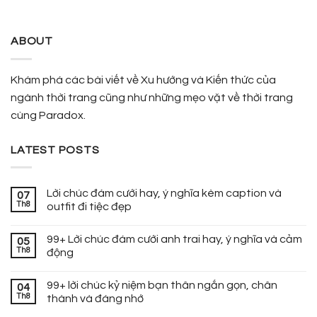
ABOUT
Khám phá các bài viết về Xu hướng và Kiến thức của
ngành thời trang cũng như những mẹo vặt về thời trang
cùng Paradox.
LATEST POSTS
Lời chúc đám cưới hay, ý nghĩa kèm caption và
07
Th8
outfit đi tiệc đẹp
99+ Lời chúc đám cưới anh trai hay, ý nghĩa và cảm
05
Th8
động
99+ lời chúc kỷ niệm bạn thân ngắn gọn, chân
04
Th8
thành và đáng nhớ