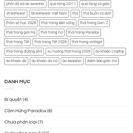
phối đồ với áo sweater
quà tặng 20/11
quà tặng cô giáo
streetwear
Streetwear Việt Nam
thơ
thơ buồn cô đơn
thần số học 2026
thời trang bền vững
thời trang Gen Z
thời trang giới trẻ
thời trang nữ
thời trang Paradox
thời trang Tết
thời trang Tết 2026
thời trang vintage
thời trang đường phố
xu hướng thời trang 2026
áo khoác croptop
áo khoác da
áo khoác da nữ
áo sweater
điềm báo giấc mơ
DANH MỤC
Bí quyết
(4)
Cảm Hứng Paradox
(6)
Chưa phân loại
(7)