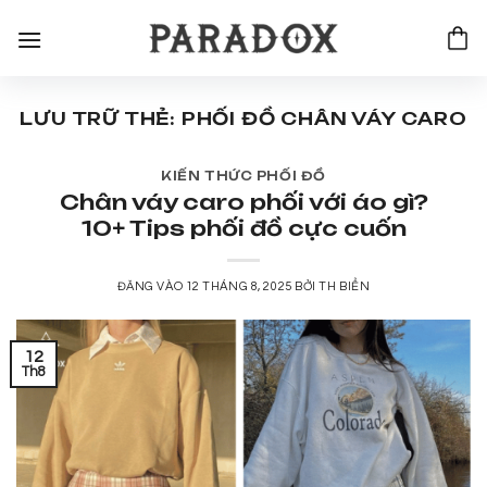
Bỏ
qua
nội
dung
LƯU TRỮ THẺ:
PHỐI ĐỒ CHÂN VÁY CARO
KIẾN THỨC PHỐI ĐỒ
Chân váy caro phối với áo gì?
10+ Tips phối đồ cực cuốn
ĐĂNG VÀO
12 THÁNG 8, 2025
BỞI
TH BIỂN
12
Th8