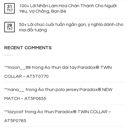
100+ Lời Nhắn Làm Hòa Chân Thành Cho Người
31
Th7
Yêu, Vợ Chồng, Bạn Bè
50+ Lời chúc cuối tuần ngắn gọn, ý nghĩa dành cho
28
Th7
mọi đối tượng
RECENT COMMENTS
**moon__88
trong
Áo thun dài tay Paradox® TWIN
COLLAR – AT5T0770
**nana__
trong
Áo thun polo jersey Paradox® NEW
MATCH – AT5P0655
**lazycat
trong
Áo thun Paradox® TWIN COLLAR –
AT5P0765