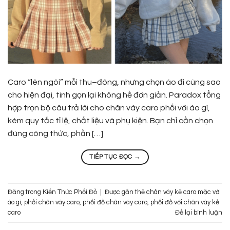
Caro “lên ngôi” mỗi thu–đông, nhưng chọn áo đi cùng sao
cho hiện đại, tinh gọn lại không hề đơn giản. Paradox tổng
hợp trọn bộ câu trả lời cho chân váy caro phối với áo gì,
kèm quy tắc tỉ lệ, chất liệu và phụ kiện. Bạn chỉ cần chọn
đúng công thức, phần […]
TIẾP TỤC ĐỌC
→
Đăng trong
Kiến Thức Phối Đồ
|
Được gắn thẻ
chân váy kẻ caro mặc với
áo gì
,
phối chân váy caro
,
phối đồ chân váy caro
,
phối đồ với chân váy kẻ
caro
Để lại bình luận