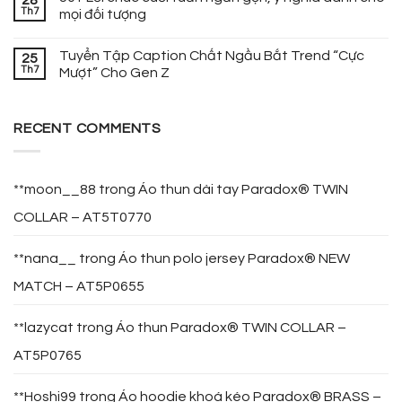
Th7
mọi đối tượng
Tuyển Tập Caption Chất Ngầu Bắt Trend “Cực
25
Th7
Mượt” Cho Gen Z
RECENT COMMENTS
**moon__88
trong
Áo thun dài tay Paradox® TWIN
COLLAR – AT5T0770
**nana__
trong
Áo thun polo jersey Paradox® NEW
MATCH – AT5P0655
**lazycat
trong
Áo thun Paradox® TWIN COLLAR –
AT5P0765
**Hoshi99
trong
Áo hoodie khoá kéo Paradox® BRASS –