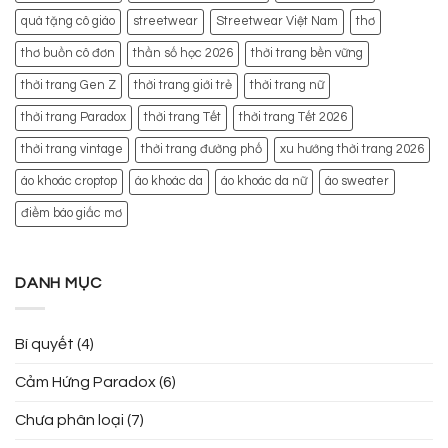
quà tặng cô giáo
streetwear
Streetwear Việt Nam
thơ
thơ buồn cô đơn
thần số học 2026
thời trang bền vững
thời trang Gen Z
thời trang giới trẻ
thời trang nữ
thời trang Paradox
thời trang Tết
thời trang Tết 2026
thời trang vintage
thời trang đường phố
xu hướng thời trang 2026
áo khoác croptop
áo khoác da
áo khoác da nữ
áo sweater
điềm báo giấc mơ
DANH MỤC
Bí quyết
(4)
Cảm Hứng Paradox
(6)
Chưa phân loại
(7)