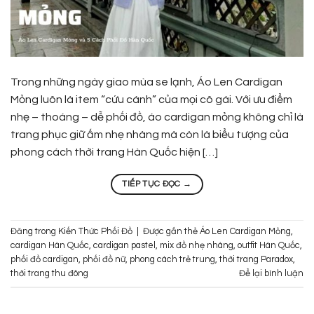
Trong những ngày giao mùa se lạnh, Áo Len Cardigan
Mỏng luôn là item “cứu cánh” của mọi cô gái. Với ưu điểm
nhẹ – thoáng – dễ phối đồ, áo cardigan mỏng không chỉ là
trang phục giữ ấm nhẹ nhàng mà còn là biểu tượng của
phong cách thời trang Hàn Quốc hiện […]
TIẾP TỤC ĐỌC
→
Đăng trong
Kiến Thức Phối Đồ
|
Được gắn thẻ
Áo Len Cardigan Mỏng
,
cardigan Hàn Quốc
,
cardigan pastel
,
mix đồ nhẹ nhàng
,
outfit Hàn Quốc
,
phối đồ cardigan
,
phối đồ nữ
,
phong cách trẻ trung
,
thời trang Paradox
,
thời trang thu đông
Để lại bình luận