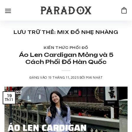
Bỏ
qua
nội
dung
LƯU TRỮ THẺ:
MIX ĐỒ NHẸ NHÀNG
KIẾN THỨC PHỐI ĐỒ
Áo Len Cardigan Mỏng và 5
Cách Phối Đồ Hàn Quốc
ĐĂNG VÀO
19 THÁNG 11, 2025
BỞI
MAI NHẬT
19
Th11