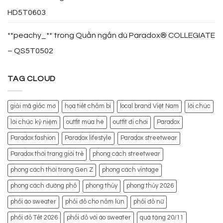
HD5T0603
**peachy_**
trong
Quần ngắn dù Paradox® COLLEGIATE
– QS5T0502
TAG CLOUD
giải mã giấc mơ
họa tiết chấm bi
local brand Việt Nam
lời chúc
lời chúc kỷ niệm
outfit mùa hè
outfit đi chơi
Paradox
Paradox fashion
Paradox lifestyle
Paradox streetwear
Paradox thời trang giới trẻ
phong cách streetwear
phong cách thời trang Gen Z
phong cách vintage
phong cách đường phố
phong thủy
phong thủy 2026
phối áo sweater
phối đồ cho nấm lùn
phối đồ nữ
phối đồ Tết 2026
phối đồ với áo sweater
quà tặng 20/11