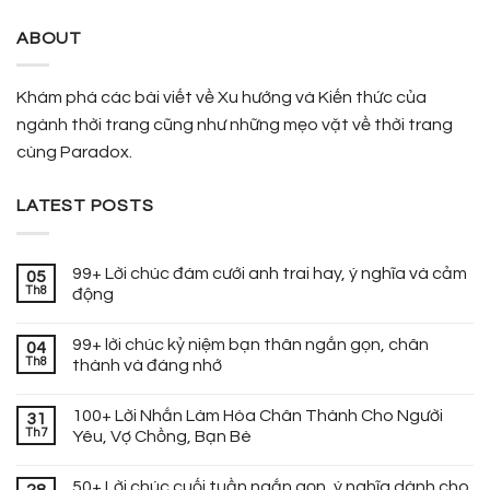
ABOUT
Khám phá các bài viết về Xu hướng và Kiến thức của
ngành thời trang cũng như những mẹo vặt về thời trang
cùng Paradox.
LATEST POSTS
99+ Lời chúc đám cưới anh trai hay, ý nghĩa và cảm
05
Th8
động
99+ lời chúc kỷ niệm bạn thân ngắn gọn, chân
04
Th8
thành và đáng nhớ
100+ Lời Nhắn Làm Hòa Chân Thành Cho Người
31
Th7
Yêu, Vợ Chồng, Bạn Bè
50+ Lời chúc cuối tuần ngắn gọn, ý nghĩa dành cho
28