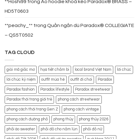
**Hoshi99
trong
Áo hoodie khoá kéo Paradox® BRASS –
HD5T0603
**peachy_**
trong
Quần ngắn dù Paradox® COLLEGIATE
– QS5T0502
TAG CLOUD
giải mã giấc mơ
họa tiết chấm bi
local brand Việt Nam
lời chúc
lời chúc kỷ niệm
outfit mùa hè
outfit đi chơi
Paradox
Paradox fashion
Paradox lifestyle
Paradox streetwear
Paradox thời trang giới trẻ
phong cách streetwear
phong cách thời trang Gen Z
phong cách vintage
phong cách đường phố
phong thủy
phong thủy 2026
phối áo sweater
phối đồ cho nấm lùn
phối đồ nữ