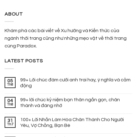
ABOUT
Khám phá các bài viết về Xu hướng và Kiến thức của
ngành thời trang cũng như những mẹo vặt về thời trang
cùng Paradox.
LATEST POSTS
99+ Lời chúc đám cưới anh trai hay, ý nghĩa và cảm
05
Th8
động
99+ lời chúc kỷ niệm bạn thân ngắn gọn, chân
04
Th8
thành và đáng nhớ
100+ Lời Nhắn Làm Hòa Chân Thành Cho Người
31
Th7
Yêu, Vợ Chồng, Bạn Bè