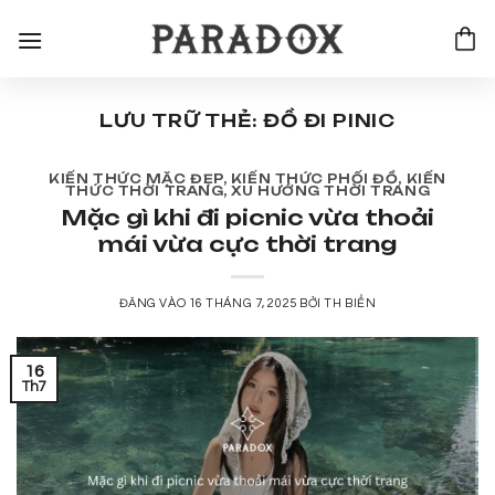
Bỏ
qua
nội
dung
LƯU TRỮ THẺ:
ĐỒ ĐI PINIC
KIẾN THỨC MẶC ĐẸP
,
KIẾN THỨC PHỐI ĐỒ
,
KIẾN
THỨC THỜI TRANG
,
XU HƯỚNG THỜI TRANG
Mặc gì khi đi picnic vừa thoải
mái vừa cực thời trang
ĐĂNG VÀO
16 THÁNG 7, 2025
BỞI
TH BIỂN
16
Th7