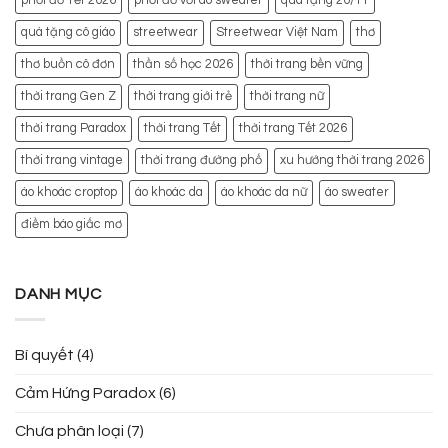
phối đồ Tết 2026
phối đồ với áo sweater
quà tặng 20/11
quà tặng cô giáo
streetwear
Streetwear Việt Nam
thơ
thơ buồn cô đơn
thần số học 2026
thời trang bền vững
thời trang Gen Z
thời trang giới trẻ
thời trang nữ
thời trang Paradox
thời trang Tết
thời trang Tết 2026
thời trang vintage
thời trang đường phố
xu hướng thời trang 2026
áo khoác croptop
áo khoác da
áo khoác da nữ
áo sweater
điềm báo giấc mơ
DANH MỤC
Bí quyết
(4)
Cảm Hứng Paradox
(6)
Chưa phân loại
(7)