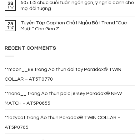
50+ Lời chúc cuối tuần ngắn gọn, ý nghĩa dành cho
28
Th7
mọi đối tượng
Tuyển Tập Caption Chất Ngầu Bắt Trend “Cực
25
Th7
Mượt” Cho Gen Z
RECENT COMMENTS
**moon__88
trong
Áo thun dài tay Paradox® TWIN
COLLAR – AT5T0770
**nana__
trong
Áo thun polo jersey Paradox® NEW
MATCH – AT5P0655
**lazycat
trong
Áo thun Paradox® TWIN COLLAR –
AT5P0765