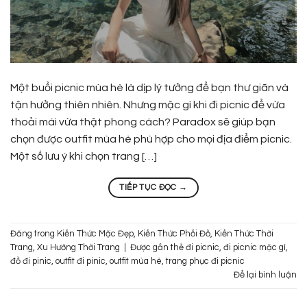
Một buổi picnic mùa hè là dịp lý tưởng để bạn thư giãn và
tận hưởng thiên nhiên. Nhưng mặc gì khi đi picnic để vừa
thoải mái vừa thật phong cách? Paradox sẽ giúp bạn
chọn được outfit mùa hè phù hợp cho mọi địa điểm picnic.
Một số lưu ý khi chọn trang […]
TIẾP TỤC ĐỌC
→
Đăng trong
Kiến Thức Mặc Đẹp
,
Kiến Thức Phối Đồ
,
Kiến Thức Thời
Trang
,
Xu Hướng Thời Trang
|
Được gắn thẻ
đi picnic
,
đi picnic mặc gì
,
đồ đi pinic
,
outfit đi pinic
,
outfit mùa hè
,
trang phục đi picnic
Để lại bình luận