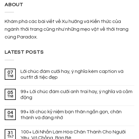
ABOUT
Khám phá các bài viết về Xu hướng và Kiến thức của
ngành thời trang cũng như những mẹo vặt về thời trang
cùng Paradox.
LATEST POSTS
Lời chúc đám cưới hay, ý nghĩa kèm caption và
07
Th8
outfit đi tiệc đẹp
99+ Lời chúc đám cưới anh trai hay, ý nghĩa và cảm
05
Th8
động
99+ lời chúc kỷ niệm bạn thân ngắn gọn, chân
04
Th8
thành và đáng nhớ
100+ Lời Nhắn Làm Hòa Chân Thành Cho Người
31
Th7
Yêu, Vợ Chồng, Bạn Bè