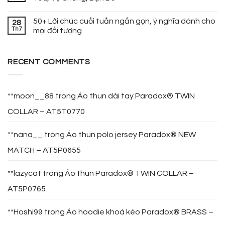
50+ Lời chúc cuối tuần ngắn gọn, ý nghĩa dành cho
28
Th7
mọi đối tượng
RECENT COMMENTS
**moon__88
trong
Áo thun dài tay Paradox® TWIN
COLLAR – AT5T0770
**nana__
trong
Áo thun polo jersey Paradox® NEW
MATCH – AT5P0655
**lazycat
trong
Áo thun Paradox® TWIN COLLAR –
AT5P0765
**Hoshi99
trong
Áo hoodie khoá kéo Paradox® BRASS –