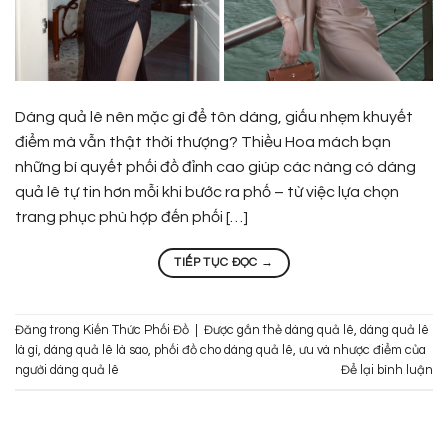
Dáng quả lê nên mặc gì để tôn dáng, giấu nhẹm khuyết
điểm mà vẫn thật thời thượng? Thiều Hoa mách bạn
những bí quyết phối đồ đỉnh cao giúp các nàng có dáng
quả lê tự tin hơn mỗi khi bước ra phố – từ việc lựa chọn
trang phục phù hợp đến phối […]
TIẾP TỤC ĐỌC
→
Đăng trong
Kiến Thức Phối Đồ
|
Được gắn thẻ
dáng quả lê
,
dáng quả lê
là gì
,
dáng quả lê là sao
,
phối đồ cho dáng quả lê
,
ưu và nhược điểm của
người dáng quả lê
Để lại bình luận