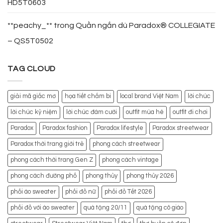
HD5T0603
**peachy_**
trong
Quần ngắn dù Paradox® COLLEGIATE
– QS5T0502
TAG CLOUD
giải mã giấc mơ
họa tiết chấm bi
local brand Việt Nam
lời chúc
lời chúc kỷ niệm
lời chúc đám cưới
outfit mùa hè
outfit đi chơi
Paradox
Paradox fashion
Paradox lifestyle
Paradox streetwear
Paradox thời trang giới trẻ
phong cách streetwear
phong cách thời trang Gen Z
phong cách vintage
phong cách đường phố
phong thủy
phong thủy 2026
phối áo sweater
phối đồ nữ
phối đồ Tết 2026
phối đồ với áo sweater
quà tặng 20/11
quà tặng cô giáo