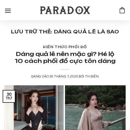
Bỏ
qua
nội
dung
LƯU TRỮ THẺ:
DÁNG QUẢ LÊ LÀ SAO
KIẾN THỨC PHỐI ĐỒ
Dáng quả lê nên mặc gì? Hé lộ
10 cách phối đồ cực tôn dáng
ĐĂNG VÀO
30 THÁNG 7, 2025
BỞI
TH BIỂN
30
Th7