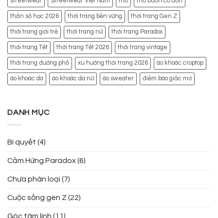
streetwear
Streetwear Việt Nam
thơ
thơ buồn cô đơn
thần số học 2026
thời trang bền vững
thời trang Gen Z
thời trang giới trẻ
thời trang nữ
thời trang Paradox
thời trang Tết
thời trang Tết 2026
thời trang vintage
thời trang đường phố
xu hướng thời trang 2026
áo khoác croptop
áo khoác da
áo khoác da nữ
áo sweater
điềm báo giấc mơ
DANH MỤC
Bí quyết
(4)
Cảm Hứng Paradox
(6)
Chưa phân loại
(7)
Cuộc sống gen Z
(22)
Góc tâm linh
(11)