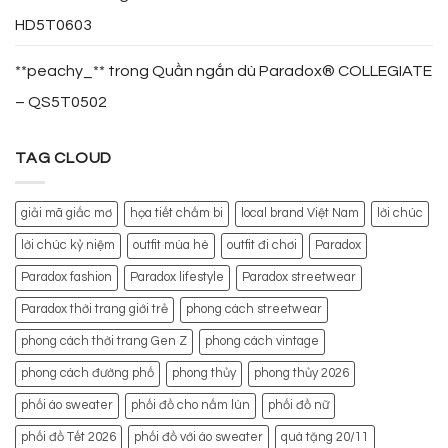
HD5T0603
**peachy_**
trong
Quần ngắn dù Paradox® COLLEGIATE
– QS5T0502
TAG CLOUD
giải mã giấc mơ
họa tiết chấm bi
local brand Việt Nam
lời chúc
lời chúc kỷ niệm
outfit mùa hè
outfit đi chơi
Paradox
Paradox fashion
Paradox lifestyle
Paradox streetwear
Paradox thời trang giới trẻ
phong cách streetwear
phong cách thời trang Gen Z
phong cách vintage
phong cách đường phố
phong thủy
phong thủy 2026
phối áo sweater
phối đồ cho nấm lùn
phối đồ nữ
phối đồ Tết 2026
phối đồ với áo sweater
quà tặng 20/11