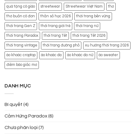
quà tặng cô giáo
streetwear
Streetwear Việt Nam
thơ
thơ buồn cô đơn
thần số học 2026
thời trang bền vững
thời trang Gen Z
thời trang giới trẻ
thời trang nữ
thời trang Paradox
thời trang Tết
thời trang Tết 2026
thời trang vintage
thời trang đường phố
xu hướng thời trang 2026
áo khoác croptop
áo khoác da
áo khoác da nữ
áo sweater
điềm báo giấc mơ
DANH MỤC
Bí quyết
(4)
Cảm Hứng Paradox
(6)
Chưa phân loại
(7)