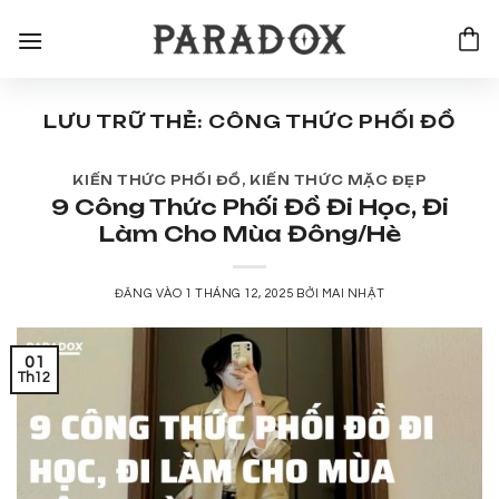
Bỏ
qua
nội
dung
LƯU TRỮ THẺ:
CÔNG THỨC PHỐI ĐỒ
KIẾN THỨC PHỐI ĐỒ
,
KIẾN THỨC MẶC ĐẸP
9 Công Thức Phối Đồ Đi Học, Đi
Làm Cho Mùa Đông/Hè
ĐĂNG VÀO
1 THÁNG 12, 2025
BỞI
MAI NHẬT
01
Th12