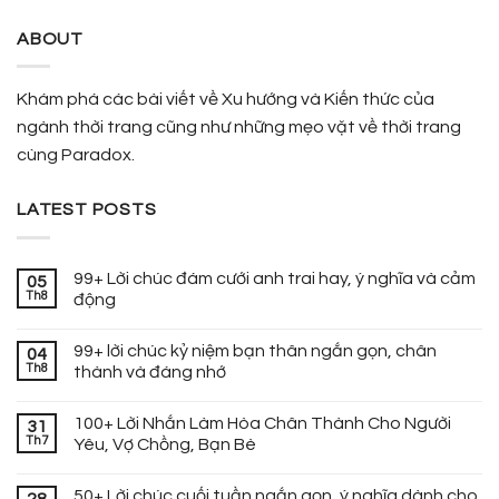
ABOUT
Khám phá các bài viết về Xu hướng và Kiến thức của
ngành thời trang cũng như những mẹo vặt về thời trang
cùng Paradox.
LATEST POSTS
99+ Lời chúc đám cưới anh trai hay, ý nghĩa và cảm
05
Th8
động
99+ lời chúc kỷ niệm bạn thân ngắn gọn, chân
04
Th8
thành và đáng nhớ
100+ Lời Nhắn Làm Hòa Chân Thành Cho Người
31
Th7
Yêu, Vợ Chồng, Bạn Bè
50+ Lời chúc cuối tuần ngắn gọn, ý nghĩa dành cho
28