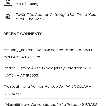
Th7
mọi đối tượng
Tuyển Tập Caption Chất Ngầu Bắt Trend “Cực
25
Th7
Mượt” Cho Gen Z
RECENT COMMENTS
**moon__88
trong
Áo thun dài tay Paradox® TWIN
COLLAR – AT5T0770
**nana__
trong
Áo thun polo jersey Paradox® NEW
MATCH – AT5P0655
**lazycat
trong
Áo thun Paradox® TWIN COLLAR –
AT5P0765
**Hoshi99
trong
Áo hoodie khoá kéo Paradox® BRASS –