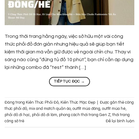
Trong thời trang hằng ngày, việc sở hữu một vài công
thức phối đồ đơn giản nhưng hiệu quả sẽ giúp bạn tiết
kiệm thời gian mà vẫn giữ được vẻ ngoài chỉn chu. Thay vì
sáng nào cũng “đứng tủ đồ 10 phút”, bạn chỉ cần áp dụng
lại những combo đã “test” thành […]
TIẾP TỤC ĐỌC
→
Đăng trong
Kiến Thức Phối Đồ
,
Kiến Thức Mặc Đẹp
|
Được gắn thẻ
công
thức phối đồ
,
mix and match quần áo
,
outfit mùa đông
,
outfit mùa hè
,
phối đồ đi học
,
phối đồ đi làm
,
phong cách thời trang Gen Z
,
thời trang
công sở trẻ
Để lại bình luận