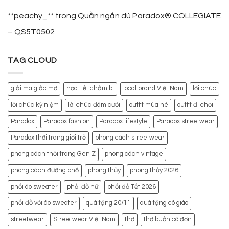
**peachy_**
trong
Quần ngắn dù Paradox® COLLEGIATE
– QS5T0502
TAG CLOUD
giải mã giấc mơ
họa tiết chấm bi
local brand Việt Nam
lời chúc
lời chúc kỷ niệm
lời chúc đám cưới
outfit mùa hè
outfit đi chơi
Paradox
Paradox fashion
Paradox lifestyle
Paradox streetwear
Paradox thời trang giới trẻ
phong cách streetwear
phong cách thời trang Gen Z
phong cách vintage
phong cách đường phố
phong thủy
phong thủy 2026
phối áo sweater
phối đồ nữ
phối đồ Tết 2026
phối đồ với áo sweater
quà tặng 20/11
quà tặng cô giáo
streetwear
Streetwear Việt Nam
thơ
thơ buồn cô đơn