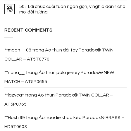
50+ Lời chúc cuối tuần ngắn gọn, ý nghĩa dành cho
28
Th7
mọi đối tượng
RECENT COMMENTS
**moon__88
trong
Áo thun dài tay Paradox® TWIN
COLLAR – AT5T0770
**nana__
trong
Áo thun polo jersey Paradox® NEW
MATCH – AT5P0655
**lazycat
trong
Áo thun Paradox® TWIN COLLAR –
AT5P0765
**Hoshi99
trong
Áo hoodie khoá kéo Paradox® BRASS –
HD5T0603