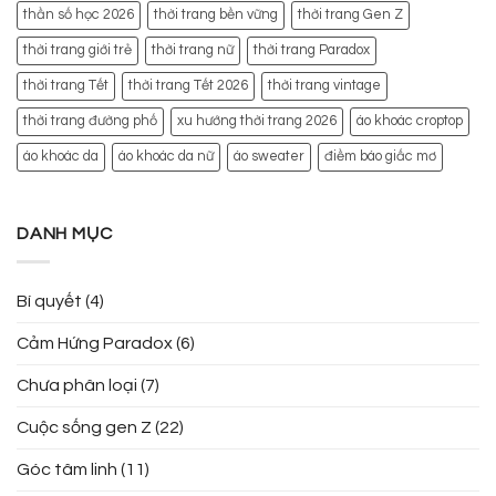
thần số học 2026
thời trang bền vững
thời trang Gen Z
thời trang giới trẻ
thời trang nữ
thời trang Paradox
thời trang Tết
thời trang Tết 2026
thời trang vintage
thời trang đường phố
xu hướng thời trang 2026
áo khoác croptop
áo khoác da
áo khoác da nữ
áo sweater
điềm báo giấc mơ
DANH MỤC
Bí quyết
(4)
Cảm Hứng Paradox
(6)
Chưa phân loại
(7)
Cuộc sống gen Z
(22)
Góc tâm linh
(11)