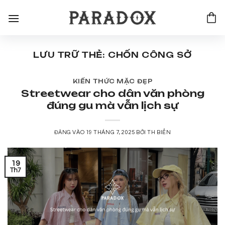
Bỏ
qua
nội
dung
LƯU TRỮ THẺ:
CHỐN CÔNG SỞ
KIẾN THỨC MẶC ĐẸP
Streetwear cho dân văn phòng
đúng gu mà vẫn lịch sự
ĐĂNG VÀO
19 THÁNG 7, 2025
BỞI
TH BIỂN
19
Th7