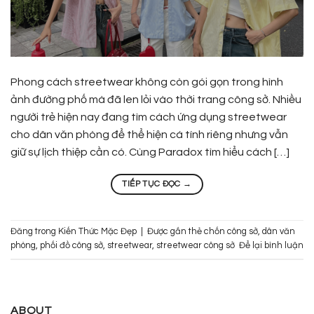
Phong cách streetwear không còn gói gọn trong hình
ảnh đường phố mà đã len lỏi vào thời trang công sở. Nhiều
người trẻ hiện nay đang tìm cách ứng dụng streetwear
cho dân văn phòng để thể hiện cá tính riêng nhưng vẫn
giữ sự lịch thiệp cần có. Cùng Paradox tìm hiểu cách […]
TIẾP TỤC ĐỌC
→
Đăng trong
Kiến Thức Mặc Đẹp
|
Được gắn thẻ
chốn công sở
,
dân văn
phòng
,
phối đồ công sở
,
streetwear
,
streetwear công sở
Để lại bình luận
ABOUT