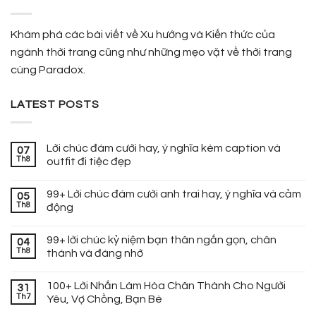
Khám phá các bài viết về Xu hướng và Kiến thức của
ngành thời trang cũng như những mẹo vặt về thời trang
cùng Paradox.
LATEST POSTS
Lời chúc đám cưới hay, ý nghĩa kèm caption và
07
Th8
outfit đi tiệc đẹp
99+ Lời chúc đám cưới anh trai hay, ý nghĩa và cảm
05
Th8
động
99+ lời chúc kỷ niệm bạn thân ngắn gọn, chân
04
Th8
thành và đáng nhớ
100+ Lời Nhắn Làm Hòa Chân Thành Cho Người
31
Th7
Yêu, Vợ Chồng, Bạn Bè