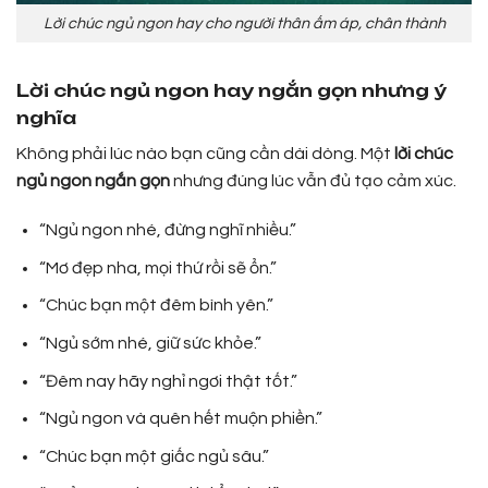
Lời chúc ngủ ngon hay cho người thân ấm áp, chân thành
Lời chúc ngủ ngon hay ngắn gọn nhưng ý
nghĩa
Không phải lúc nào bạn cũng cần dài dòng. Một
lời chúc
ngủ ngon ngắn gọn
nhưng đúng lúc vẫn đủ tạo cảm xúc.
“Ngủ ngon nhé, đừng nghĩ nhiều.”
“Mơ đẹp nha, mọi thứ rồi sẽ ổn.”
“Chúc bạn một đêm bình yên.”
“Ngủ sớm nhé, giữ sức khỏe.”
“Đêm nay hãy nghỉ ngơi thật tốt.”
“Ngủ ngon và quên hết muộn phiền.”
“Chúc bạn một giấc ngủ sâu.”