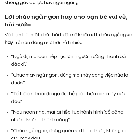
không gây áp lực hay ngại ngùng.
Lời chúc ngủ ngon hay cho bạn bè vui vẻ,
hài hước
Với bạn bè, một chút hài hước sẽ khiến
stt chúc ngủ ngon
hay
trở nên đáng nhớ hơn rất nhiều.
“Ngủ đi, mai còn tiếp tục làm người trưởng thành bất
đắc dĩ.”
“Chúc mày ngủ ngon, đừng mơ thấy công việc nữa là
được.”
“Tắt điện thoại đi ngủ đi, thế giới chưa cần mày cứu
đâu.”
“Ngủ ngon nha, mai lại tiếp tục hành trình ‘cố gắng
nhưng không thành công’.”
“Chúc ngủ ngon, đừng quên set báo thức, không ai
cứu mày đâu.”