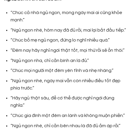
“Chúc cả nhà ngủ ngon, mong ngày mai ai cũng khỏe
mạnh.”
“Ngủ ngon nhé, hôm nay đã đủ rồi, mai lại bắt đầu tiếp.”
“Chúc bố mẹ ngủ ngon, đừng lo nghĩ nhiều quá.”
“Đêm nay hãy nghỉ ngơi thật tốt, mọi thứ rồi sẽ ổn thôi.”
“Ngủ ngon nha, chỉ cần bình an là đủ.”
“Chúc mọi người một đêm yên tĩnh và nhẹ nhàng.”
“Ngủ ngon nhé, ngày mai vẫn còn nhiều điều tốt đẹp
phía trước.”
“Hãy ngủ thật sâu, để cơ thể được nghỉ ngơi đúng
nghĩa.”
“Chúc gia đình một đêm an lành và không muộn phiền.”
“Ngủ ngon nhé, chỉ cần bên nhau là đã đủ ấm áp rồi.”