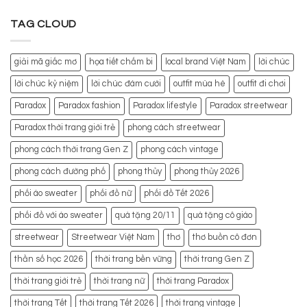
TAG CLOUD
giải mã giấc mơ
họa tiết chấm bi
local brand Việt Nam
lời chúc
lời chúc kỷ niệm
lời chúc đám cưới
outfit mùa hè
outfit đi chơi
Paradox
Paradox fashion
Paradox lifestyle
Paradox streetwear
Paradox thời trang giới trẻ
phong cách streetwear
phong cách thời trang Gen Z
phong cách vintage
phong cách đường phố
phong thủy
phong thủy 2026
phối áo sweater
phối đồ nữ
phối đồ Tết 2026
phối đồ với áo sweater
quà tặng 20/11
quà tặng cô giáo
streetwear
Streetwear Việt Nam
thơ
thơ buồn cô đơn
thần số học 2026
thời trang bền vững
thời trang Gen Z
thời trang giới trẻ
thời trang nữ
thời trang Paradox
thời trang Tết
thời trang Tết 2026
thời trang vintage