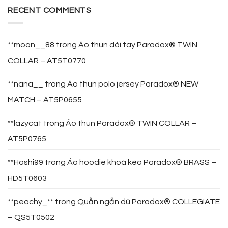
RECENT COMMENTS
**moon__88
trong
Áo thun dài tay Paradox® TWIN
COLLAR – AT5T0770
**nana__
trong
Áo thun polo jersey Paradox® NEW
MATCH – AT5P0655
**lazycat
trong
Áo thun Paradox® TWIN COLLAR –
AT5P0765
**Hoshi99
trong
Áo hoodie khoá kéo Paradox® BRASS –
HD5T0603
**peachy_**
trong
Quần ngắn dù Paradox® COLLEGIATE
– QS5T0502