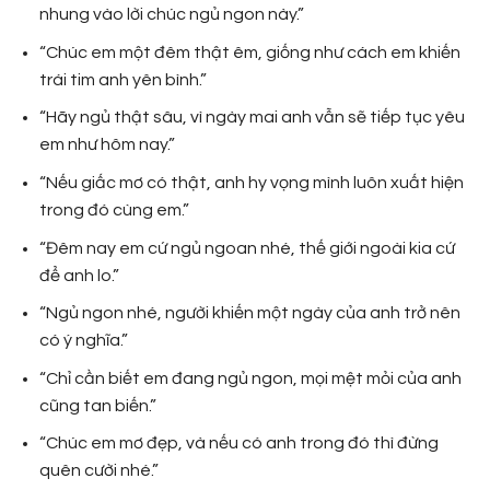
nhung vào lời chúc ngủ ngon này.”
“Chúc em một đêm thật êm, giống như cách em khiến
trái tim anh yên bình.”
“Hãy ngủ thật sâu, vì ngày mai anh vẫn sẽ tiếp tục yêu
em như hôm nay.”
“Nếu giấc mơ có thật, anh hy vọng mình luôn xuất hiện
trong đó cùng em.”
“Đêm nay em cứ ngủ ngoan nhé, thế giới ngoài kia cứ
để anh lo.”
“Ngủ ngon nhé, người khiến một ngày của anh trở nên
có ý nghĩa.”
“Chỉ cần biết em đang ngủ ngon, mọi mệt mỏi của anh
cũng tan biến.”
“Chúc em mơ đẹp, và nếu có anh trong đó thì đừng
quên cười nhé.”