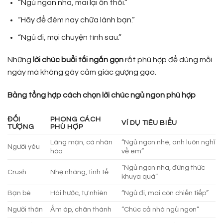
“Ngủ ngon nha, mai lại ổn thôi.”
“Hãy để đêm nay chữa lành bạn.”
“Ngủ đi, mọi chuyện tính sau.”
Những
lời chúc buổi tối ngắn gọn
rất phù hợp để dùng mỗi
ngày mà không gây cảm giác gượng gạo.
Bảng tổng hợp cách chọn lời chúc ngủ ngon phù hợp
ĐỐI
PHONG CÁCH
VÍ DỤ TIÊU BIỂU
TƯỢNG
PHÙ HỢP
Lãng mạn, cá nhân
“Ngủ ngon nhé, anh luôn nghĩ
Người yêu
hóa
về em”
“Ngủ ngon nha, đừng thức
Crush
Nhẹ nhàng, tinh tế
khuya quá”
Bạn bè
Hài hước, tự nhiên
“Ngủ đi, mai còn chiến tiếp”
Người thân
Ấm áp, chân thành
“Chúc cả nhà ngủ ngon”