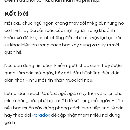
Điểm mấu chốt vẫn là:
chân thành và phù hợp
.
Kết bài
Một câu chúc ngủ ngon không thay đổi thế giới, nhưng nó
có thể thay đổi cảm xúc của một người trong khoảnh
khắc. Và đôi khi, chính những điều nhỏ như vậy lại tạo nên
sự khác biệt lớn trong cách bạn xây dựng và duy trì mối
quan hệ.
Nếu bạn đang tìm cách khiến người khác cảm thấy được
quan tâm hơn mỗi ngày, hãy bắt đầu từ những điều đơn
giản nhất – như một tin nhắn trước khi ngủ.
Lưu lại danh sách
lời chúc ngủ ngon hay
trên và chọn cho
mình những câu phù hợp nhất để sử dụng mỗi ngày. Hoặc
nếu bạn muốn xây dựng phong cách giao tiếp tinh tế hơn,
hãy theo dõi
Paradox
để cập nhật thêm nhiều nội dung
giá trị.