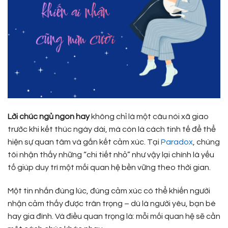
Lời chúc ngủ ngon hay
không chỉ là một câu nói xã giao
trước khi kết thúc ngày dài, mà còn là cách tinh tế để thể
hiện sự quan tâm và gắn kết cảm xúc. Tại
Paradox
, chúng
tôi nhận thấy những “chi tiết nhỏ” như vậy lại chính là yếu
tố giúp duy trì một mối quan hệ bền vững theo thời gian.
Một tin nhắn đúng lúc, đúng cảm xúc có thể khiến người
nhận cảm thấy được trân trọng – dù là người yêu, bạn bè
hay gia đình. Và điều quan trọng là: mỗi mối quan hệ sẽ cần