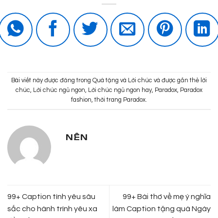
Bài viết này được đăng trong
Quà tặng và Lời chúc
và được gắn thẻ
lời
chúc
,
Lời chúc ngủ ngon
,
Lời chúc ngủ ngon hay
,
Paradox
,
Paradox
fashion
,
thời trang Paradox
.
NÊN
99+ Caption tình yêu sâu
99+ Bài thơ về mẹ ý nghĩa
sắc cho hành trình yêu xa
làm Caption tặng quà Ngày