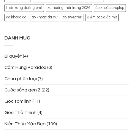
thời trang đường phố
xu hướng thời trang 2026
áo khoác croptop
áo khoác da
áo khoác da nữ
áo sweater
điềm báo giấc mơ
DANH MỤC
Bí quyết
(4)
Cảm Hứng Paradox
(6)
Chưa phân loại
(7)
Cuộc sống gen Z
(22)
Góc tâm linh
(11)
Góc Thả Thính
(4)
Kiến Thức Mặc Đẹp
(109)