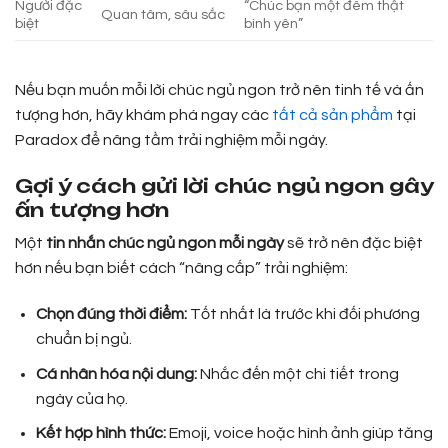
Người đặc
“Chúc bạn một đêm thật
Quan tâm, sâu sắc
biệt
bình yên”
Nếu bạn muốn mỗi lời chúc ngủ ngon trở nên tinh tế và ấn
tượng hơn, hãy khám phá ngay các
tất cả sản phẩm
tại
Paradox để nâng tầm trải nghiệm mỗi ngày.
Gợi ý cách gửi lời chúc ngủ ngon gây
ấn tượng hơn
Một
tin nhắn chúc ngủ ngon mỗi ngày
sẽ trở nên đặc biệt
hơn nếu bạn biết cách “nâng cấp” trải nghiệm:
Chọn đúng thời điểm:
Tốt nhất là trước khi đối phương
chuẩn bị ngủ.
Cá nhân hóa nội dung:
Nhắc đến một chi tiết trong
ngày của họ.
Kết hợp hình thức:
Emoji, voice hoặc hình ảnh giúp tăng