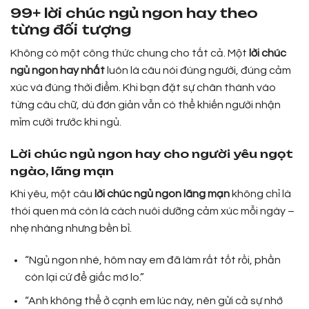
99+ lời chúc ngủ ngon hay theo
từng đối tượng
Không có một công thức chung cho tất cả. Một
lời chúc
ngủ ngon hay nhất
luôn là câu nói đúng người, đúng cảm
xúc và đúng thời điểm. Khi bạn đặt sự chân thành vào
từng câu chữ, dù đơn giản vẫn có thể khiến người nhận
mỉm cười trước khi ngủ.
Lời chúc ngủ ngon hay cho người yêu ngọt
ngào, lãng mạn
Khi yêu, một câu
lời chúc ngủ ngon lãng mạn
không chỉ là
thói quen mà còn là cách nuôi dưỡng cảm xúc mỗi ngày –
nhẹ nhàng nhưng bền bỉ.
“Ngủ ngon nhé, hôm nay em đã làm rất tốt rồi, phần
còn lại cứ để giấc mơ lo.”
“Anh không thể ở cạnh em lúc này, nên gửi cả sự nhớ