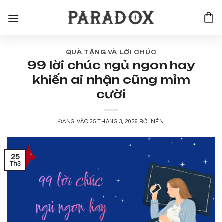
Bỏ
qua
nội
dung
QUÀ TẶNG VÀ LỜI CHÚC
99 lời chúc ngủ ngon hay
khiến ai nhận cũng mỉm
cười
ĐĂNG VÀO
25 THÁNG 3, 2026
BỞI
NÊN
25
Th3