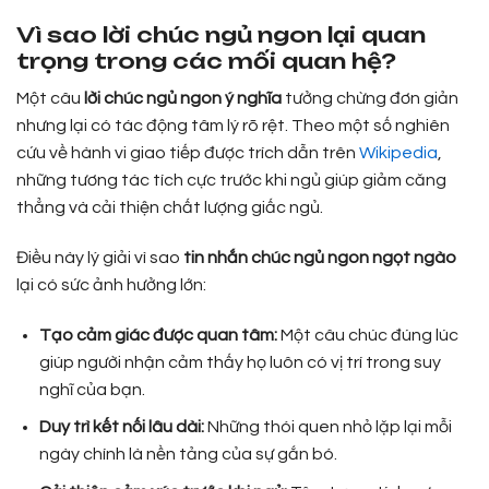
Vì sao lời chúc ngủ ngon lại quan
trọng trong các mối quan hệ?
Một câu
lời chúc ngủ ngon ý nghĩa
tưởng chừng đơn giản
nhưng lại có tác động tâm lý rõ rệt. Theo một số nghiên
cứu về hành vi giao tiếp được trích dẫn trên
Wikipedia
,
những tương tác tích cực trước khi ngủ giúp giảm căng
thẳng và cải thiện chất lượng giấc ngủ.
Điều này lý giải vì sao
tin nhắn chúc ngủ ngon ngọt ngào
lại có sức ảnh hưởng lớn:
Tạo cảm giác được quan tâm:
Một câu chúc đúng lúc
giúp người nhận cảm thấy họ luôn có vị trí trong suy
nghĩ của bạn.
Duy trì kết nối lâu dài:
Những thói quen nhỏ lặp lại mỗi
ngày chính là nền tảng của sự gắn bó.