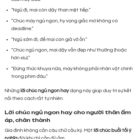
“Ngủ đi, mai còn dậy than mệt tiếp.”
“Chúc mày ngủ ngon, hy vọng giấc mơ không có
deadline.”
“Ngủ sớm đi, để mai còn giả vờ ổn.”
“Chúc ngủ ngon, mai dậy vẫn đẹp như thường (hoặc
hơn xíu).”
“Đừng thức khuya nữa, mày không phải nhân vật chính
trong phim đâu.”
Những
lời chúc ngủ ngon hay
dạng này giúp duy trì sự kết
nối theo cách rất tự nhiên.
Lời chúc ngủ ngon hay cho người thân ấm
áp, chân thành
Gia đình không cần câu chữ cầu kỳ. Một
lời chúc buổi tối ý
nghĩa
đôi khi chỉ cần đủ ấm.