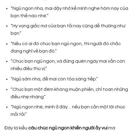
“Ngủ ngon nha, mai dậy nhớ kể mình nghe hôm nay của
bạn thế nào nhé.”
“Hy vọng giấc mơ của bạn tối nay cũng dễ thương như
bạn.”
“Nếu có ai đó chúc bạn ngủ ngon, thì người đó chắc
đang nghĩ về bạn đó.”
“Chúc bạn ngủ ngon, và đừng quên ngày mai vẫn còn
nhiều điều thú vị.”
“Ngủ sớm nha, để mai còn tỏa sáng tiếp.”
“Chúc bạn một đêm không muộn phiền, chỉ toàn những
điều nhẹ nhàng.”
“Ngủ ngon nhé, mình ở đây… nếu bạn cần một lời chúc
mỗi tối.”
Đây là kiểu
câu chúc ngủ ngon khiến người ấy vui
mà