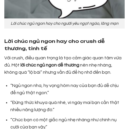
Lời chúc ngủ ngon hay cho người yêu ngọt ngào, lãng mạn
Lời chúc ngủ ngon hay cho crush dễ
thương, tinh tế
Với crush, điều quan trọng là tạo cảm giác quan tâm vừa
đủ. Một
lời chúc ngủ ngon dễ thương
nên nhẹ nhàng,
không quá “lộ bài” nhưng vẫn đủ để họ nhớ đến bạn.
“Ngủ ngon nha, hy vọng hôm nay của bạn đủ dễ chịu
để ngủ thật ngon.”
“Đừng thức khuya quá nhé, vì ngày mai bạn cần thật
nhiều năng lượng đó.”
“Chúc bạn có một giấc ngủ nhẹ nhàng như chính nụ
cười của bạn vậy.”