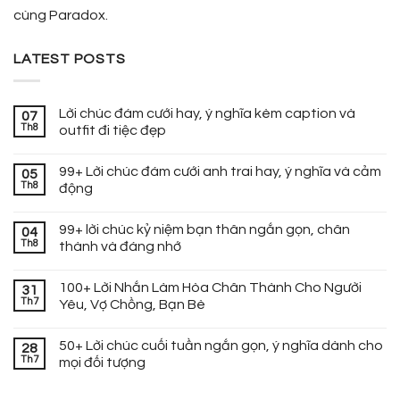
cùng Paradox.
LATEST POSTS
Lời chúc đám cưới hay, ý nghĩa kèm caption và
07
Th8
outfit đi tiệc đẹp
99+ Lời chúc đám cưới anh trai hay, ý nghĩa và cảm
05
Th8
động
99+ lời chúc kỷ niệm bạn thân ngắn gọn, chân
04
Th8
thành và đáng nhớ
100+ Lời Nhắn Làm Hòa Chân Thành Cho Người
31
Th7
Yêu, Vợ Chồng, Bạn Bè
50+ Lời chúc cuối tuần ngắn gọn, ý nghĩa dành cho
28
Th7
mọi đối tượng