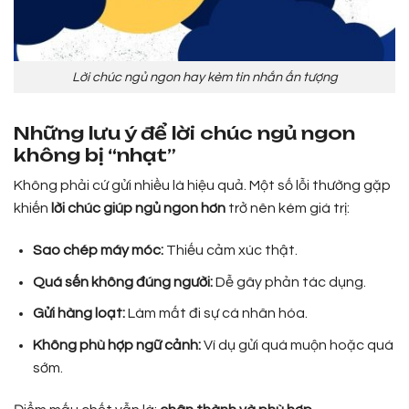
Lời chúc ngủ ngon hay kèm tin nhắn ấn tượng
Những lưu ý để lời chúc ngủ ngon
không bị “nhạt”
Không phải cứ gửi nhiều là hiệu quả. Một số lỗi thường gặp
khiến
lời chúc giúp ngủ ngon hơn
trở nên kém giá trị:
Sao chép máy móc:
Thiếu cảm xúc thật.
Quá sến không đúng người:
Dễ gây phản tác dụng.
Gửi hàng loạt:
Làm mất đi sự cá nhân hóa.
Không phù hợp ngữ cảnh:
Ví dụ gửi quá muộn hoặc quá
sớm.