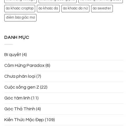
áo khoác croptop
áo khoác da
áo khoác da nữ
áo sweater
điềm báo giấc mơ
DANH MỤC
Bí quyết
(4)
Cảm Hứng Paradox
(6)
Chưa phân loại
(7)
Cuộc sống gen Z
(22)
Góc tâm linh
(11)
Góc Thả Thính
(4)
Kiến Thức Mặc Đẹp
(109)