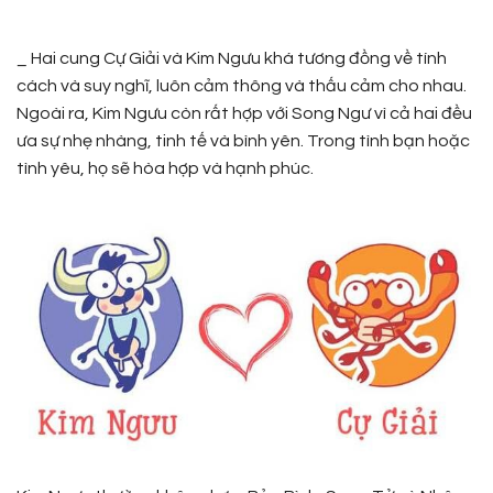
_ Hai cung Cự Giải và Kim Ngưu khá tương đồng về tính
cách và suy nghĩ, luôn cảm thông và thấu cảm cho nhau.
Ngoài ra, Kim Ngưu còn rất hợp với Song Ngư vì cả hai đều
ưa sự nhẹ nhàng, tinh tế và bình yên. Trong tình bạn hoặc
tình yêu, họ sẽ hòa hợp và hạnh phúc.