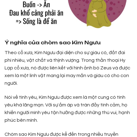
Ý nghĩa của chòm sao Kim Ngưu
Theo cổ xưa, Kim Ngưu đại diện cho sự giàu có, đất đai
phì nhiêu, vật chất và thịnh vượng. Trong thần thoại Hy
Lạp cổ xưa, nó được liên kết với hình ảnh bò Zeus và được
xem là một linh vật mang lại may mắn và giàu có cho con
người.
Nói về tình yêu, Kim Ngưu được xem là một cung có tình
yêu khá lãng mạn. Với sự ấm áp và tràn đầy tình cảm, họ
khiến người mình yêu tận hưởng được những thú vui, hạnh
phúc bên mình.
Chòm sao Kim Ngưu được kể đến trong nhiều truyền