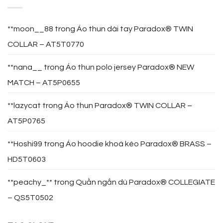
**moon__88
trong
Áo thun dài tay Paradox® TWIN
COLLAR – AT5T0770
**nana__
trong
Áo thun polo jersey Paradox® NEW
MATCH – AT5P0655
**lazycat
trong
Áo thun Paradox® TWIN COLLAR –
AT5P0765
**Hoshi99
trong
Áo hoodie khoá kéo Paradox® BRASS –
HD5T0603
**peachy_**
trong
Quần ngắn dù Paradox® COLLEGIATE
– QS5T0502