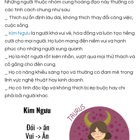
Những người thuộc nhóm cung hoàng đạo này thường có
các tính cách chung như sau:
_ Thích sự ổn định lâu dài, không thích thay đổi công việc,
cuộc sống.
_
Kim Ngưu
là người khá vui vẻ, hòa đồng và luôn tạo tiếng
cười cho mọi người. Họ luôn mang đến niềm vui và hạnh
phúc cho những người xung quanh.
_ Họ là một người rất kiên nhẫn, vượt qua mọi thử thách và
cố gắng cho đến cùng.
_ Họ có năng khiếu sáng tạo và thường có đam mê trong
lĩnh vực nghệ thuật hay kinh doanh.
_ Họ có tính độc lập và không thích bị ép buộc hay chi
phối bởi người khác.