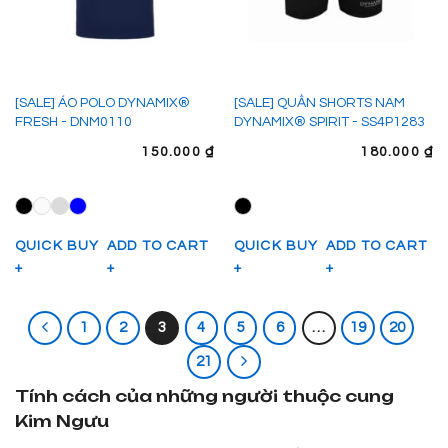
[SALE] ÁO POLO DYNAMIX®
[SALE] QUẦN SHORTS NAM
FRESH - DNM0110
DYNAMIX® SPIRIT - SS4P1283
150.000
₫
180.000
₫
QUICK BUY
ADD TO CART
QUICK BUY
ADD TO CART
+
+
+
+
1
2
3
4
5
6
…
19
20
21
Tính cách của những người thuộc cung
Kim Ngưu