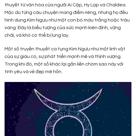
thuyết từ văn hóa của người Ai Cập, Hy Lạp và Chaldea.
Mặc dù từng câu chuyện mang điểm riêng, nhưng họ đều
hình dung Kim Ngưu như một con bò màu trắng hoặc trâu
vàng. Đây là biểu tượng của sức mạnh kiên định, vững
chãi, và khó có thể bị lung lay.
Một số truyền thuyết ca tụng Kim Ngưu như một linh vật
của sự giàu có, sự phát triển mạnh mẽ và thịnh vượng.
Trong khi đó, một số khác lại gắn liền chòm sao này với
tình yêu và vẻ đẹp mê hồn.