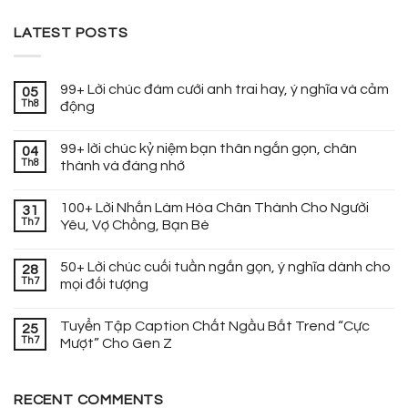
LATEST POSTS
99+ Lời chúc đám cưới anh trai hay, ý nghĩa và cảm
05
Th8
động
99+ lời chúc kỷ niệm bạn thân ngắn gọn, chân
04
Th8
thành và đáng nhớ
100+ Lời Nhắn Làm Hòa Chân Thành Cho Người
31
Th7
Yêu, Vợ Chồng, Bạn Bè
50+ Lời chúc cuối tuần ngắn gọn, ý nghĩa dành cho
28
Th7
mọi đối tượng
Tuyển Tập Caption Chất Ngầu Bắt Trend “Cực
25
Th7
Mượt” Cho Gen Z
RECENT COMMENTS