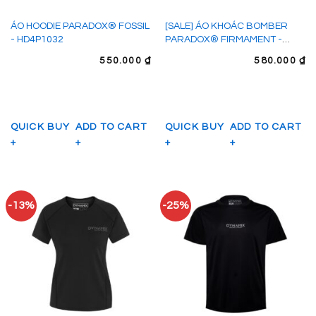
ÁO HOODIE PARADOX® FOSSIL
[SALE] ÁO KHOÁC BOMBER
- HD4P1032
PARADOX® FIRMAMENT -
BB4P1038
550.000
₫
580.000
₫
QUICK BUY
ADD TO CART
QUICK BUY
ADD TO CART
+
+
+
+
-13%
-25%