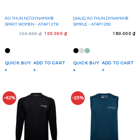
ÁO THUN NỮ DYNAMIX®
[SALE] ÁO THUN DYNAMIX®
SPIRIT WOMEN - AT4P1279
SIMPLE - AT4P1280
GIÁ
GIÁ
120.000
₫
105.000
₫
180.000
₫
GỐC
HIỆN
LÀ:
TẠI
120.000 ₫.
LÀ:
105.000 ₫.
QUICK BUY
ADD TO CART
QUICK BUY
ADD TO CART
+
+
+
+
-42%
-25%