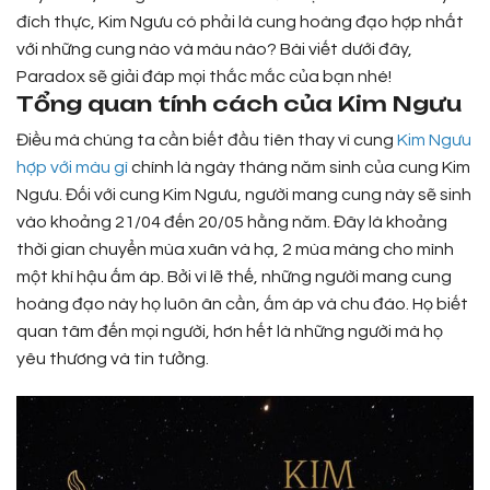
đích thực, Kim Ngưu có phải là cung hoàng đạo hợp nhất
với những cung nào và màu nào? Bài viết dưới đây,
Paradox sẽ giải đáp mọi thắc mắc của bạn nhé!
Tổng quan tính cách của Kim Ngưu
Điều mà chúng ta cần biết đầu tiên thay vì cung
Kim Ngưu
hợp với màu gì
chính là ngày tháng năm sinh của cung Kim
Ngưu. Đối với cung Kim Ngưu, người mang cung này sẽ sinh
vào khoảng 21/04 đến 20/05 hằng năm. Đây là khoảng
thời gian chuyển mùa xuân và hạ, 2 mùa màng cho mình
một khí hậu ấm áp. Bởi vì lẽ thế, những người mang cung
hoàng đạo này họ luôn ân cần, ấm áp và chu đáo. Họ biết
quan tâm đến mọi người, hơn hết là những người mà họ
yêu thương và tin tưởng.