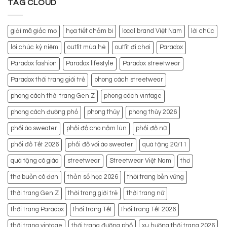
TAG CLOUD
giải mã giấc mơ
họa tiết chấm bi
local brand Việt Nam
lời chúc
lời chúc kỷ niệm
outfit mùa hè
outfit đi chơi
Paradox
Paradox fashion
Paradox lifestyle
Paradox streetwear
Paradox thời trang giới trẻ
phong cách streetwear
phong cách thời trang Gen Z
phong cách vintage
phong cách đường phố
phong thủy
phong thủy 2026
phối áo sweater
phối đồ cho nấm lùn
phối đồ nữ
phối đồ Tết 2026
phối đồ với áo sweater
quà tặng 20/11
quà tặng cô giáo
streetwear
Streetwear Việt Nam
thơ
thơ buồn cô đơn
thần số học 2026
thời trang bền vững
thời trang Gen Z
thời trang giới trẻ
thời trang nữ
thời trang Paradox
thời trang Tết
thời trang Tết 2026
thời trang vintage
thời trang đường phố
xu hướng thời trang 2026