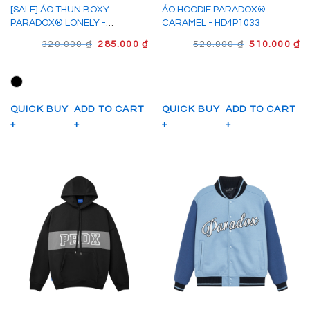
[SALE] ÁO THUN BOXY
ÁO HOODIE PARADOX®
PARADOX® LONELY -
CARAMEL - HD4P1033
PRX6320
GIÁ
GIÁ
GIÁ
G
320.000
₫
285.000
₫
520.000
₫
510.000
₫
GỐC
HIỆN
GỐC
H
LÀ:
TẠI
LÀ:
TẠ
320.000 ₫.
LÀ:
520.000 ₫.
LÀ
285.000 ₫.
51
QUICK BUY
ADD TO CART
QUICK BUY
ADD TO CART
+
+
+
+