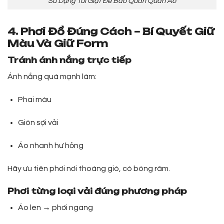
Sử Dụng Túi Giặt Để Bảo Quản Quần Áo
4. Phơi Đồ Đúng Cách – Bí Quyết Giữ
Màu Và Giữ Form
Tránh ánh nắng trực tiếp
Ánh nắng quá mạnh làm:
Phai màu
Giòn sợi vải
Áo nhanh hư hỏng
Hãy ưu tiên phơi nơi thoáng gió, có bóng râm.
Phơi từng loại vải đúng phương pháp
Áo len → phơi ngang