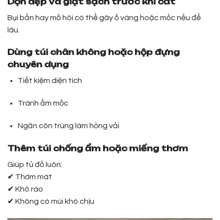
Dọn dẹp và giặt sạch trước khi cất
Bụi bẩn hay mồ hôi có thể gây ố vàng hoặc mốc nếu để
lâu.
Dùng túi chân không hoặc hộp đựng
chuyên dụng
Tiết kiệm diện tích
Tránh ẩm mốc
Ngăn côn trùng làm hỏng vải
Thêm túi chống ẩm hoặc miếng thơm
Giúp tủ đồ luôn:
✔ Thơm mát
✔ Khô ráo
✔ Không có mùi khó chịu