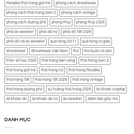
Paradox thời trang giới trẻ
phong cách streetwear
phong cách thời trang Gen Z
phong cách vintage
phong cách đường phố
phong thủy
phong thủy 2026
phối áo sweater
phối đồ nữ
phối đồ Tết 2026
phối đồ với áo sweater
quà tặng 20/11
quà tặng cô giáo
streetwear
Streetwear Việt Nam
thơ
thơ buồn cô đơn
thần số học 2026
thời trang bền vững
thời trang Gen Z
thời trang giới trẻ
thời trang nữ
thời trang Paradox
thời trang Tết
thời trang Tết 2026
thời trang vintage
thời trang đường phố
xu hướng thời trang 2026
áo khoác croptop
áo khoác da
áo khoác da nữ
áo sweater
điềm báo giấc mơ
DANH MỤC