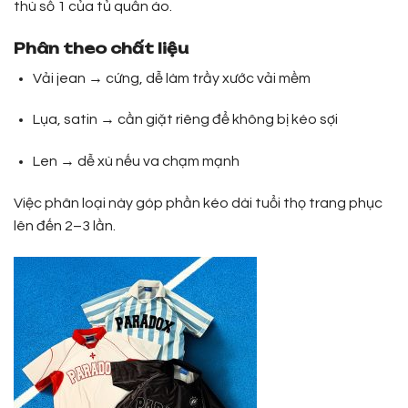
thù số 1 của tủ quần áo.
Phân theo chất liệu
Vải jean → cứng, dễ làm trầy xước vải mềm
Lụa, satin → cần giặt riêng để không bị kéo sợi
Len → dễ xù nếu va chạm mạnh
Việc phân loại này góp phần kéo dài tuổi thọ trang phục
lên đến 2–3 lần.