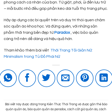
phong cách cá nhân của bạn. Từ giặt, phơi, ủi đến lưu trữ
– mỗi bước nhỏ đều góp phần kéo dài tuổi thọ trang phục.
Hãy áp dụng các bí quyết trên và duy trì thói quen chăm
sóc quần áo khoa học. Và đừng quên, với những sản
phẩm thời trang bền đẹp từ
Paradox
, việc bảo quản
càng trở nên dễ dàng và hiệu quả hơn.
Tham khảo thêm bài viết
Thời Trang Tối Giản Nữ:
Minimalism trong Tủ Đồ Phái Nữ
Bài viết này được đăng trong
Kiến Thức Thời Trang
và được gắn thẻ
bảo
quản quần áo
,
bảo quản quần áo paradox
,
cách cất giữ quần áo
,
cách