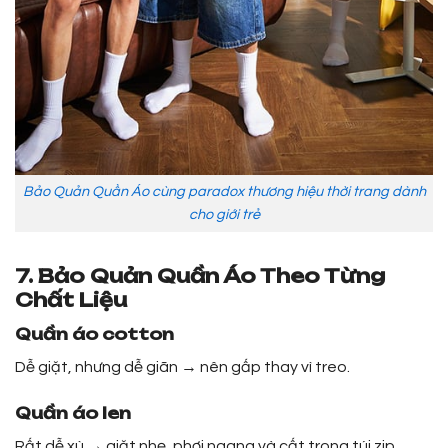
Bảo Quản Quần Áo cùng paradox thương hiệu thời trang dành
cho giới trẻ
7. Bảo Quản Quần Áo Theo Từng
Chất Liệu
Quần áo cotton
Dễ giặt, nhưng dễ giãn → nên gấp thay vì treo.
Quần áo len
Rất dễ xù → giặt nhẹ, phơi ngang và cất trong túi zip.