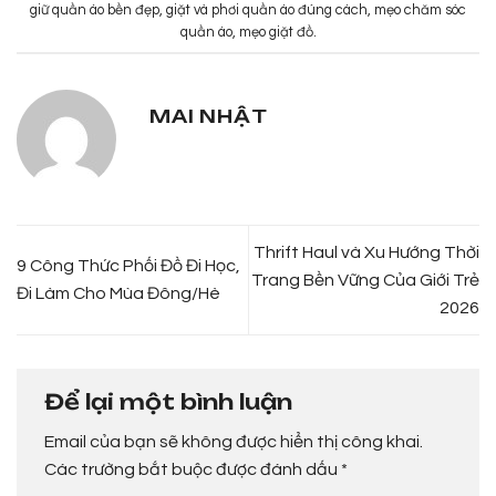
giữ quần áo bền đẹp
,
giặt và phơi quần áo đúng cách
,
mẹo chăm sóc
quần áo
,
mẹo giặt đồ
.
MAI NHẬT
Thrift Haul và Xu Hướng Thời
9 Công Thức Phối Đồ Đi Học,
Trang Bền Vững Của Giới Trẻ
Đi Làm Cho Mùa Đông/Hè
2026
Để lại một bình luận
Email của bạn sẽ không được hiển thị công khai.
Các trường bắt buộc được đánh dấu
*