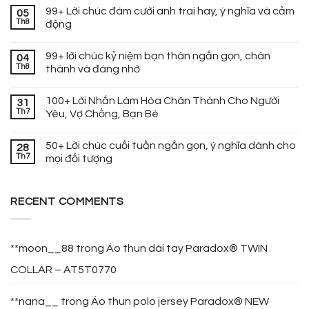
99+ Lời chúc đám cưới anh trai hay, ý nghĩa và cảm
05
Th8
động
99+ lời chúc kỷ niệm bạn thân ngắn gọn, chân
04
Th8
thành và đáng nhớ
100+ Lời Nhắn Làm Hòa Chân Thành Cho Người
31
Th7
Yêu, Vợ Chồng, Bạn Bè
50+ Lời chúc cuối tuần ngắn gọn, ý nghĩa dành cho
28
Th7
mọi đối tượng
RECENT COMMENTS
**moon__88
trong
Áo thun dài tay Paradox® TWIN
COLLAR – AT5T0770
**nana__
trong
Áo thun polo jersey Paradox® NEW