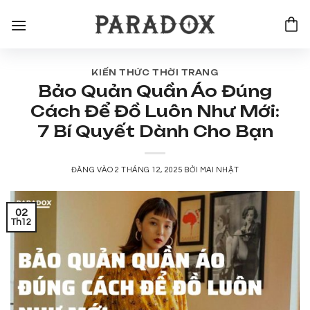
Bỏ
qua
nội
dung
KIẾN THỨC THỜI TRANG
Bảo Quản Quần Áo Đúng
Cách Để Đồ Luôn Như Mới:
7 Bí Quyết Dành Cho Bạn
ĐĂNG VÀO
2 THÁNG 12, 2025
BỞI
MAI NHẬT
02
Th12