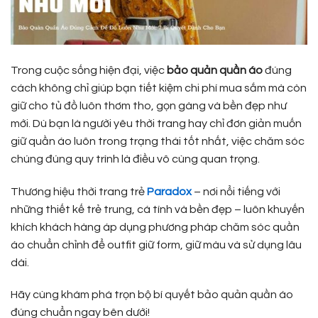
Trong cuộc sống hiện đại, việc
bảo quản quần áo
đúng
cách không chỉ giúp bạn tiết kiệm chi phí mua sắm mà còn
giữ cho tủ đồ luôn thơm tho, gọn gàng và bền đẹp như
mới. Dù bạn là người yêu thời trang hay chỉ đơn giản muốn
giữ quần áo luôn trong trạng thái tốt nhất, việc chăm sóc
chúng đúng quy trình là điều vô cùng quan trọng.
Thương hiệu thời trang trẻ
Paradox
– nơi nổi tiếng với
những thiết kế trẻ trung, cá tính và bền đẹp – luôn khuyến
khích khách hàng áp dụng phương pháp chăm sóc quần
áo chuẩn chỉnh để outfit giữ form, giữ màu và sử dụng lâu
dài.
Hãy cùng khám phá trọn bộ bí quyết bảo quản quần áo
đúng chuẩn ngay bên dưới!