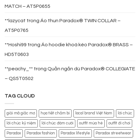
MATCH – AT5P0655
**lazycat
trong
Áo thun Paradox® TWIN COLLAR –
AT5P0765
**Hoshi99
trong
Áo hoodie khoá kéo Paradox® BRASS –
HD5T0603
**peachy_**
trong
Quần ngắn dù Paradox® COLLEGIATE
– QS5T0502
TAG CLOUD
giải mã giấc mơ
họa tiết chấm bi
local brand Việt Nam
lời chúc
lời chúc kỷ niệm
lời chúc đám cưới
outfit mùa hè
outfit đi chơi
Paradox
Paradox fashion
Paradox lifestyle
Paradox streetwear