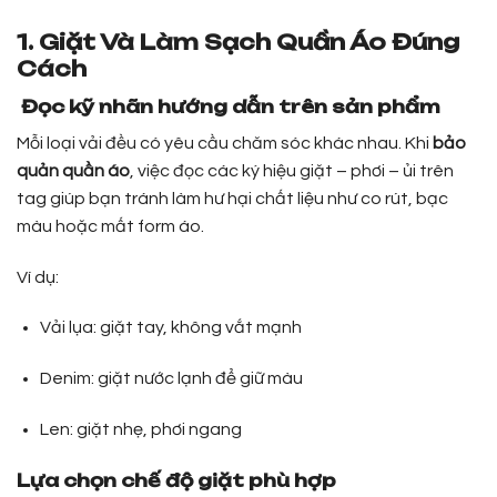
1. Giặt Và Làm Sạch Quần Áo Đúng
Cách
Đọc kỹ nhãn hướng dẫn trên sản phẩm
Mỗi loại vải đều có yêu cầu chăm sóc khác nhau. Khi
bảo
quản quần áo
, việc đọc các ký hiệu giặt – phơi – ủi trên
tag giúp bạn tránh làm hư hại chất liệu như co rút, bạc
màu hoặc mất form áo.
Ví dụ:
Vải lụa: giặt tay, không vắt mạnh
Denim: giặt nước lạnh để giữ màu
Len: giặt nhẹ, phơi ngang
Lựa chọn chế độ giặt phù hợp