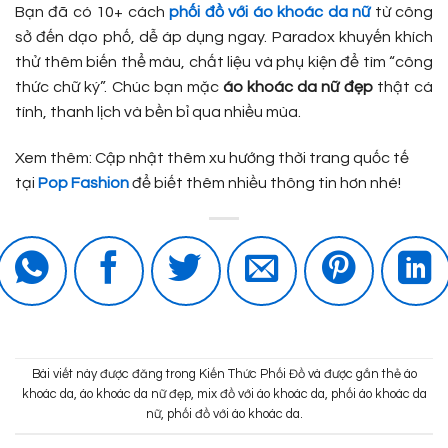
Bạn đã có 10+ cách
phối đồ với áo khoác da nữ
từ công
sở đến dạo phố, dễ áp dụng ngay. Paradox khuyến khích
thử thêm biến thể màu, chất liệu và phụ kiện để tìm “công
thức chữ ký”. Chúc bạn mặc
áo khoác da nữ đẹp
thật cá
tính, thanh lịch và bền bỉ qua nhiều mùa.
Xem thêm: Cập nhật thêm xu hướng thời trang quốc tế
tại
Pop Fashion
để biết thêm nhiều thông tin hơn nhé!
Bài viết này được đăng trong
Kiến Thức Phối Đồ
và được gắn thẻ
áo
khoác da
,
áo khoác da nữ đẹp
,
mix đồ với áo khoác da
,
phối áo khoác da
nữ
,
phối đồ với áo khoác da
.