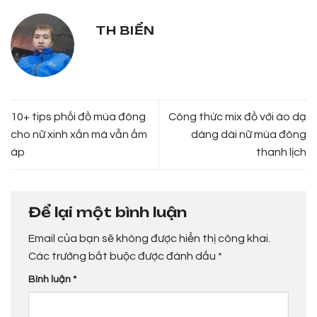
TH BIỂN
10+ tips phối đồ mùa đông
Công thức mix đồ với áo dạ
cho nữ xinh xắn mà vẫn ấm
dáng dài nữ mùa đông
áp
thanh lịch
Để lại một bình luận
Email của bạn sẽ không được hiển thị công khai.
Các trường bắt buộc được đánh dấu
*
Bình luận
*