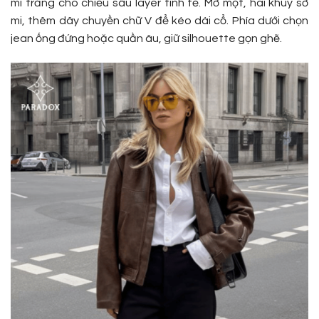
mi trắng cho chiều sâu layer tinh tế. Mở một, hai khuy sơ
mi, thêm dây chuyền chữ V để kéo dài cổ. Phía dưới chọn
jean ống đứng hoặc quần âu, giữ silhouette gọn ghẽ.