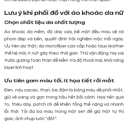
Lưu ý khi phối đồ với áo khoác da nữ
Chọn chất liệu da chất lượng
Áo khoác da mềm, độ dày vừa, bề mặt đều màu sẽ rơi
phom đẹp và bền, quyết định trải nghiệm mặc mỗi ngày.
Ưu tiên da thật, da microfiber cao cấp hoặc faux leather
thế hệ mới, ít nứt gãy theo thời gian. Thử vận động tay vai
trước gương toàn thân để kiểm tra độ thoải mái, khả năng
layer linh hoạt.
Ưu tiên gam màu tối, ít họa tiết rối mắt
Đen, nâu cacao, than, be đậm là bảng màu dễ phối nhất,
giữ vẻ sang và gọn trong hầu hết bối cảnh. Họa tiết quá
to, thêu dày, patch rời dễ khiến tổng thể nặng và nhanh
lỗi thời. Tối đa ba màu trong một set để giữ trật tự thị
giác, ảnh chụp luôn “đắt”.