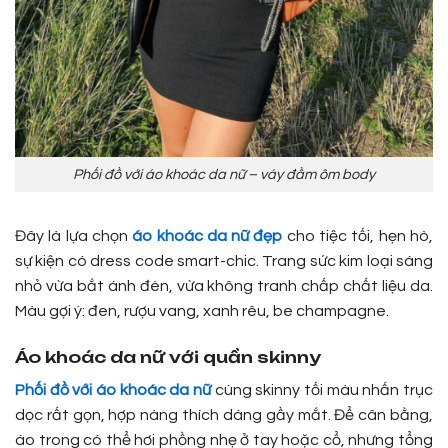
Phối đồ với áo khoác da nữ – váy đầm ôm body
Đây là lựa chọn
áo khoác da nữ đẹp
cho tiệc tối, hẹn hò,
sự kiện có dress code smart-chic. Trang sức kim loại sáng
nhỏ vừa bắt ánh đèn, vừa không tranh chấp chất liệu da.
Màu gợi ý: đen, rượu vang, xanh rêu, be champagne.
Áo khoác da nữ với quần skinny
Phối đồ với áo khoác da nữ
cùng skinny tối màu nhấn trục
dọc rất gọn, hợp nàng thích dáng gầy mắt. Để cân bằng,
áo trong có thể hơi phồng nhẹ ở tay hoặc cổ, nhưng tổng