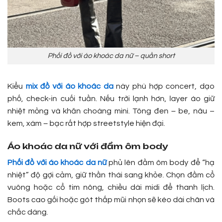
Phối đồ với áo khoác da nữ – quần short
Kiểu
mix đồ với áo khoác da
này phù hợp concert, dạo
phố, check-in cuối tuần. Nếu trời lạnh hơn, layer áo giữ
nhiệt mỏng và khăn choàng mini. Tông đen – be, nâu –
kem, xám – bạc rất hợp streetstyle hiện đại.
Áo khoác da nữ với đầm ôm body
Phối đồ với áo khoác da nữ
phủ lên đầm ôm body để “hạ
nhiệt” độ gợi cảm, giữ thần thái sang khỏe. Chọn đầm cổ
vuông hoặc cổ tim nông, chiều dài midi để thanh lịch.
Boots cao gối hoặc gót thấp mũi nhọn sẽ kéo dài chân và
chắc dáng.