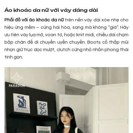
Áo khoác da nữ với váy dáng dài
Phối đồ với áo khoác da nữ
trên nền váy dài xòe nhẹ cho
hiệu ứng mềm – cứng hài hòa, sang mà không “già”. Hãy
ưu tiên váy lụa mờ, voan tơ, hoặc knit midi, chiều dài chạm
bắp chân để di chuyển uyển chuyển. Boots cổ thấp mũi
nhọn giữ trục dọc mượt, clutch cứng nhỏ nhấn phong thái
tinh gọn.