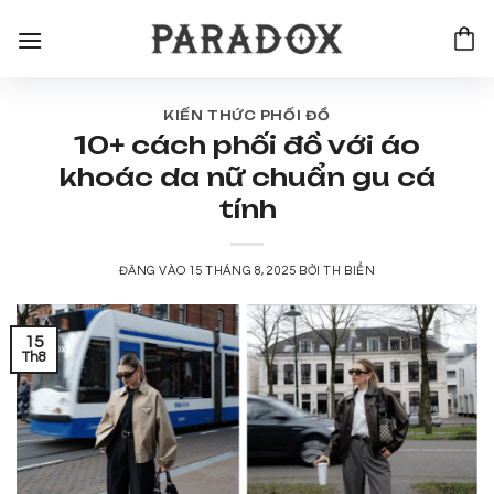
Bỏ
qua
nội
dung
KIẾN THỨC PHỐI ĐỒ
10+ cách phối đồ với áo
khoác da nữ chuẩn gu cá
tính
ĐĂNG VÀO
15 THÁNG 8, 2025
BỞI
TH BIỂN
15
Th8