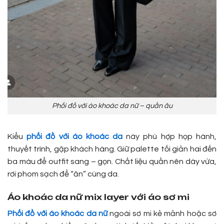
Phối đồ với áo khoác da nữ – quần âu
Kiểu
phối đồ với áo khoác da
này phù hợp họp hành,
thuyết trình, gặp khách hàng. Giữ palette tối giản hai đến
ba màu để outfit sang – gọn. Chất liệu quần nên dày vừa,
rơi phom sạch để “ăn” cùng da.
Áo khoác da nữ mix layer với áo sơ mi
Phối đồ với áo khoác da nữ
ngoài sơ mi kẻ mảnh hoặc sơ