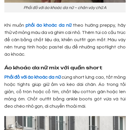
Phối đồ với áo khoác da nữ – chân váy chữ A
Khi muốn
phối áo khoác da nữ
theo hướng preppy, hãy
thử vớ mỏng màu da và ghim cài nhỏ. Thêm túi có cấu trúc
để cân bằng chất liệu da, khiến outfit gọn mắt. Màu váy
nên trung tính hoặc pastel dịu để nhường spotlight cho
áo khoác.
Áo khoác da nữ mix với quần short
Phối đồ với áo khoác da nữ
cùng short lưng cao, tất mỏng
hoặc tights giúp giữ ấm và kéo dài chân. Áo trong tối
giản, cổ tròn hoặc cổ tim, chất liệu cotton gân hoặc len
mỏng ôm. Chốt outfit bằng ankle boots gót vừa và túi
đeo chéo nhỏ gọn, di chuyển thoải mái.