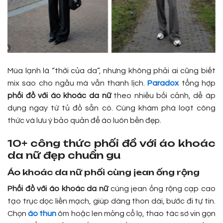
Mùa lạnh là “thời của da”, nhưng không phải ai cũng biết
mix sao cho ngầu mà vẫn thanh lịch.
Paradox
tổng hợp
phối đồ với áo khoác da nữ
theo nhiều bối cảnh, dễ áp
dụng ngay từ tủ đồ sẵn có. Cùng khám phá loạt công
thức và lưu ý bảo quản để áo luôn bền đẹp.
10+ công thức phối đồ với áo khoác
da nữ đẹp chuẩn gu
Áo khoác da nữ phối cùng jean ống rộng
Phối đồ với áo khoác da nữ
cùng jean ống rộng cạp cao
tạo trục dọc liền mạch, giúp dáng thon dài, bước đi tự tin.
Chọn
áo thun
ôm hoặc len mỏng cổ lọ, thao tác sơ vin gọn