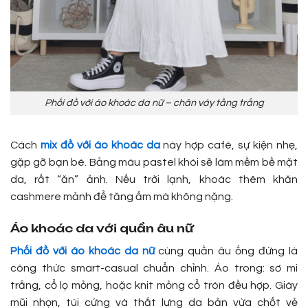
Phối đồ với áo khoác da nữ – chân váy tầng trắng
Cách
mix đồ với áo khoác da
này hợp café, sự kiện nhẹ,
gặp gỡ bạn bè. Bảng màu pastel khói sẽ làm mềm bề mặt
da, rất “ăn” ảnh. Nếu trời lạnh, khoác thêm khăn
cashmere mảnh để tăng ấm mà không nặng.
Áo khoác da với quần âu nữ
Phối đồ với áo khoác da nữ
cùng quần âu ống đứng là
công thức smart-casual chuẩn chỉnh. Áo trong: sơ mi
trắng, cổ lọ mỏng, hoặc knit mỏng cổ tròn đều hợp. Giày
mũi nhọn, túi cứng và thắt lưng da bản vừa chốt vẻ