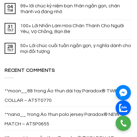
99+ lời chúc kỷ niệm bạn thân ngắn gọn, chân
04
Th8
thành và đáng nhớ
100+ Lời Nhắn Làm Hòa Chân Thành Cho Người
31
Th7
Yêu, Vợ Chồng, Bạn Bè
50+ Lời chúc cuối tuần ngắn gọn, ý nghĩa dành cho
28
Th7
mọi đối tượng
RECENT COMMENTS
**moon__88
trong
Áo thun dài tay Paradox® TWIN
COLLAR – AT5T0770
**nana__
trong
Áo thun polo jersey Paradox® NEW
MATCH – AT5P0655