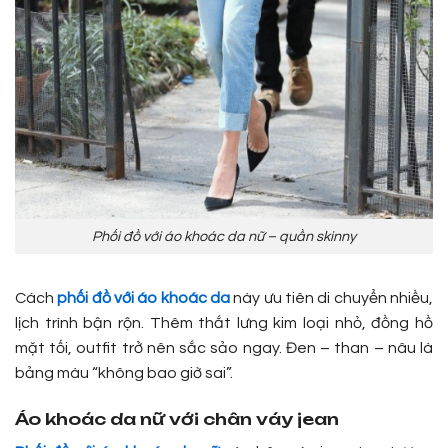
Phối đồ với áo khoác da nữ – quần skinny
Cách
phối đồ với áo khoác da
này ưu tiên di chuyển nhiều,
lịch trình bận rộn. Thêm thắt lưng kim loại nhỏ, đồng hồ
mặt tối, outfit trở nên sắc sảo ngay. Đen – than – nâu là
bảng màu “không bao giờ sai”.
Áo khoác da nữ với chân váy jean