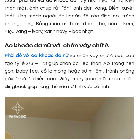
Cách
phối đồ với áo khoác da
này hợp tiệc tối, sự kiện
thân mật, ảnh chụp rất “ăn” ánh đèn vàng. Điểm xuyết
thắt lưng mảnh ngoài áo khoác để xác định eo, tránh
phẳng dáng. Bảng màu an toàn: đen – be, nâu – kem,
rượu vang – ivory, xanh navy – bạc nhạt.
Áo khoác da nữ với chân váy chữ A
Phối đồ với áo khoác da nữ
và chân váy chữ A cạp cao
tạo tỷ lệ 2/3 – 1/3 giúp chân dài, eo thon. Áo trong nên
gọn: baby tee, cổ lọ mỏng hoặc sơ mi ôm, tránh phồng
gây “nuốt” chiều cao. Giày mary jane mũi nhọn hoặc
slingback giúp tổng thể vừa nữ tính vừa cá tính.