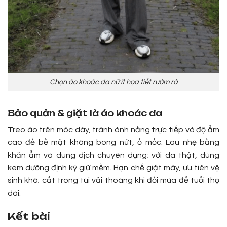
Chọn áo khoác da nữ ít họa tiết rườm rà
Bảo quản & giặt là áo khoác da
Treo áo trên móc dày, tránh ánh nắng trực tiếp và độ ẩm
cao để bề mặt không bong nứt, ố mốc. Lau nhẹ bằng
khăn ẩm và dung dịch chuyên dụng; với da thật, dùng
kem dưỡng định kỳ giữ mềm. Hạn chế giặt máy, ưu tiên vệ
sinh khô; cất trong túi vải thoáng khi đổi mùa để tuổi thọ
dài.
Kết bài