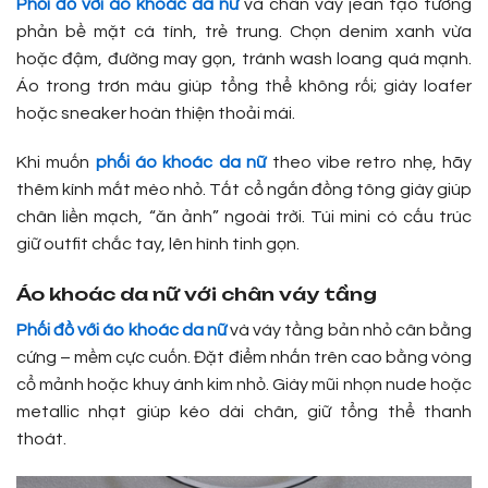
Phối đồ với áo khoác da nữ
và chân váy jean tạo tương
phản bề mặt cá tính, trẻ trung. Chọn denim xanh vừa
hoặc đậm, đường may gọn, tránh wash loang quá mạnh.
Áo trong trơn màu giúp tổng thể không rối; giày loafer
hoặc sneaker hoàn thiện thoải mái.
Khi muốn
phối áo khoác da nữ
theo vibe retro nhẹ, hãy
thêm kính mắt mèo nhỏ. Tất cổ ngắn đồng tông giày giúp
chân liền mạch, “ăn ảnh” ngoài trời. Túi mini có cấu trúc
giữ outfit chắc tay, lên hình tinh gọn.
Áo khoác da nữ với chân váy tầng
Phối đồ với áo khoác da nữ
và váy tầng bản nhỏ cân bằng
cứng – mềm cực cuốn. Đặt điểm nhấn trên cao bằng vòng
cổ mảnh hoặc khuy ánh kim nhỏ. Giày mũi nhọn nude hoặc
metallic nhạt giúp kéo dài chân, giữ tổng thể thanh
thoát.