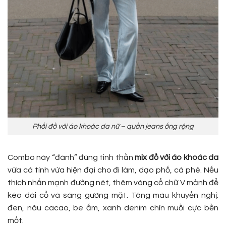
Phối đồ với áo khoác da nữ – quần jeans ống rộng
Combo này “đánh” đúng tinh thần
mix đồ với áo khoác da
vừa cá tính vừa hiện đại cho đi làm, dạo phố, cà phê. Nếu
thích nhấn mạnh đường nét, thêm vòng cổ chữ V mảnh để
kéo dài cổ và sáng gương mặt. Tông màu khuyến nghị:
đen, nâu cacao, be ấm, xanh denim chín muồi cực bền
mốt.