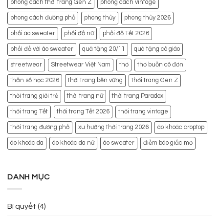
phong cách thời trang Gen Z
phong cách vintage
phong cách đường phố
phong thủy
phong thủy 2026
phối áo sweater
phối đồ nữ
phối đồ Tết 2026
phối đồ với áo sweater
quà tặng 20/11
quà tặng cô giáo
streetwear
Streetwear Việt Nam
thơ
thơ buồn cô đơn
thần số học 2026
thời trang bền vững
thời trang Gen Z
thời trang giới trẻ
thời trang nữ
thời trang Paradox
thời trang Tết
thời trang Tết 2026
thời trang vintage
thời trang đường phố
xu hướng thời trang 2026
áo khoác croptop
áo khoác da
áo khoác da nữ
áo sweater
điềm báo giấc mơ
DANH MỤC
Bí quyết
(4)