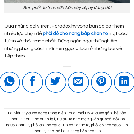
Bản phối áo thun với chân váy xếp ly dáng dài
Qua những gợi ý trên, Paradox hy vọng bạn đã có thêm
nhiều lựa chọn để
phối đồ cho nàng bắp chân to
một cách
tự tin và thời trang nhất. Đừng ngần ngại thử nghiệm
những phong cách mới. Hẹn gặp lại bạn ở những bài viết
tiếp theo.
Bài viết này được đăng trong
Kiến Thức Phối Đồ
và được gắn thẻ
bắp
chân to nên mặc quân fgif
,
nữ đùi to nên mặc quần gì
,
phối đồ cho
người chân to
,
phối đò cho người lùn bắp chân to
,
phối đồ cho người lùn
chân to
,
phối đồ hack dáng bắp chân to
.