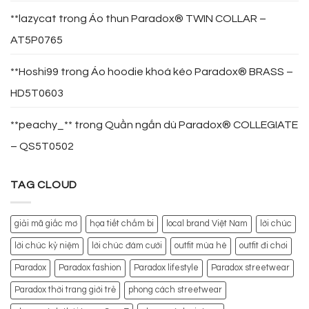
**lazycat
trong
Áo thun Paradox® TWIN COLLAR –
AT5P0765
**Hoshi99
trong
Áo hoodie khoá kéo Paradox® BRASS –
HD5T0603
**peachy_**
trong
Quần ngắn dù Paradox® COLLEGIATE
– QS5T0502
TAG CLOUD
giải mã giấc mơ
họa tiết chấm bi
local brand Việt Nam
lời chúc
lời chúc kỷ niệm
lời chúc đám cưới
outfit mùa hè
outfit đi chơi
Paradox
Paradox fashion
Paradox lifestyle
Paradox streetwear
Paradox thời trang giới trẻ
phong cách streetwear