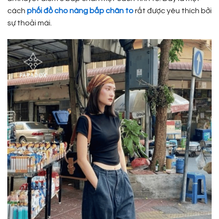
cách
phối đồ cho nàng bắp chân to
rất được yêu thích bởi
sự thoải mái.