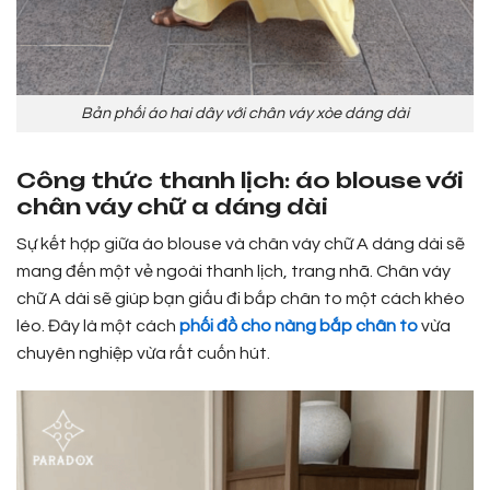
Bản phối áo hai dây với chân váy xòe dáng dài
Công thức thanh lịch: áo blouse với
chân váy chữ a dáng dài
Sự kết hợp giữa áo blouse và chân váy chữ A dáng dài sẽ
mang đến một vẻ ngoài thanh lịch, trang nhã. Chân váy
chữ A dài sẽ giúp bạn giấu đi bắp chân to một cách khéo
léo. Đây là một cách
phối đồ cho nàng bắp chân to
vừa
chuyên nghiệp vừa rất cuốn hút.