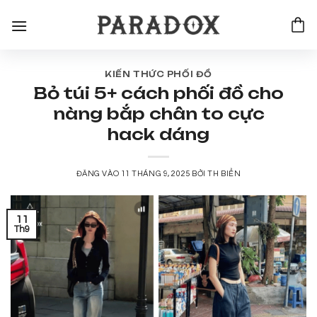
Bỏ
qua
nội
dung
KIẾN THỨC PHỐI ĐỒ
Bỏ túi 5+ cách phối đồ cho
nàng bắp chân to cực
hack dáng
ĐĂNG VÀO
11 THÁNG 9, 2025
BỞI
TH BIỂN
11
Th9