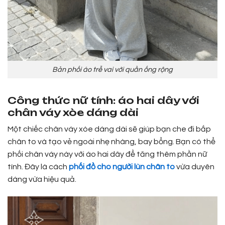
Bản phối áo trễ vai với quần ống rộng
Công thức nữ tính: áo hai dây với
chân váy xòe dáng dài
Một chiếc chân váy xòe dáng dài sẽ giúp bạn che đi bắp
chân to và tạo vẻ ngoài nhẹ nhàng, bay bổng. Bạn có thể
phối chân váy này với áo hai dây để tăng thêm phần nữ
tính. Đây là cách
phối đồ cho người lùn chân to
vừa duyên
dáng vừa hiệu quả.