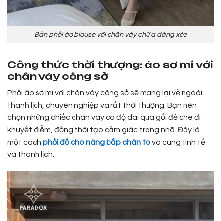
Bản phối áo blouse với chân váy chữ a dáng xòe
Công thức thời thượng: áo sơ mi với
chân váy công sở
Phối áo sơ mi với chân váy công sở sẽ mang lại vẻ ngoài
thanh lịch, chuyên nghiệp và rất thời thượng. Bạn nên
chọn những chiếc chân váy có độ dài qua gối để che đi
khuyết điểm, đồng thời tạo cảm giác trang nhã. Đây là
một cách
phối đồ cho nàng bắp chân to
vô cùng tinh tế
và thanh lịch.