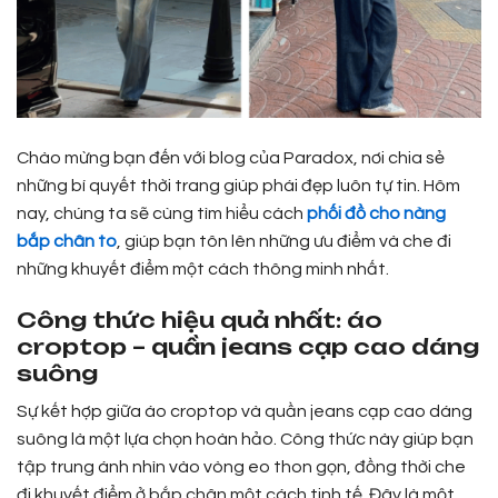
Chào mừng bạn đến với blog của Paradox, nơi chia sẻ
những bí quyết thời trang giúp phái đẹp luôn tự tin. Hôm
nay, chúng ta sẽ cùng tìm hiểu cách
phối đồ cho nàng
bắp chân to
, giúp bạn tôn lên những ưu điểm và che đi
những khuyết điểm một cách thông minh nhất.
Công thức hiệu quả nhất: áo
croptop – quần jeans cạp cao dáng
suông
Sự kết hợp giữa áo croptop và quần jeans cạp cao dáng
suông là một lựa chọn hoàn hảo. Công thức này giúp bạn
tập trung ánh nhìn vào vòng eo thon gọn, đồng thời che
đi khuyết điểm ở bắp chân một cách tinh tế. Đây là một