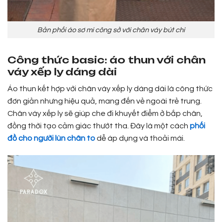
Bản phối áo sơ mi công sở với chân váy bút chì
Công thức basic: áo thun với chân
váy xếp ly dáng dài
Áo thun kết hợp với chân váy xếp ly dáng dài là công thức
đơn giản nhưng hiệu quả, mang đến vẻ ngoài trẻ trung.
Chân váy xếp ly sẽ giúp che đi khuyết điểm ở bắp chân,
đồng thời tạo cảm giác thướt tha. Đây là một cách
phối
đồ cho người lùn chân
to
dễ áp dụng và thoải mái.