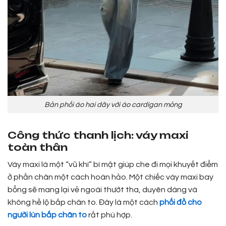
Bản phối áo hai dây với áo cardigan mỏng
Công thức thanh lịch: váy maxi
toàn thân
Váy maxi là một “vũ khí” bí mật giúp che đi mọi khuyết điểm
ở phần chân một cách hoàn hảo. Một chiếc váy maxi bay
bổng sẽ mang lại vẻ ngoài thướt tha, duyên dáng và
không hề lộ bắp chân to. Đây là một cách
phối đồ cho
người lùn bắp chân to
rất phù hợp.