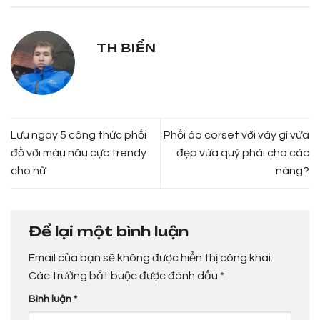
TH BIỂN
Lưu ngay 5 công thức phối
Phối áo corset với váy gì vừa
đồ với màu nâu cực trendy
đẹp vừa quý phái cho các
cho nữ
nàng?
Để lại một bình luận
Email của bạn sẽ không được hiển thị công khai.
Các trường bắt buộc được đánh dấu
*
Bình luận
*