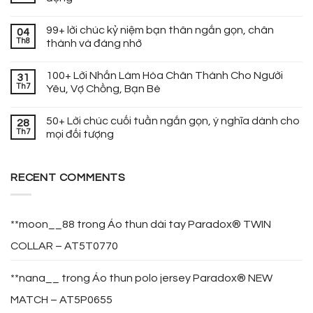
99+ lời chúc kỷ niệm bạn thân ngắn gọn, chân
04
Th8
thành và đáng nhớ
100+ Lời Nhắn Làm Hòa Chân Thành Cho Người
31
Th7
Yêu, Vợ Chồng, Bạn Bè
50+ Lời chúc cuối tuần ngắn gọn, ý nghĩa dành cho
28
Th7
mọi đối tượng
RECENT COMMENTS
**moon__88
trong
Áo thun dài tay Paradox® TWIN
COLLAR – AT5T0770
**nana__
trong
Áo thun polo jersey Paradox® NEW
MATCH – AT5P0655