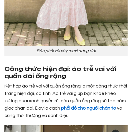
Bản phối với váy maxi dáng dài
Công thức hiện đại: áo trễ vai với
quần dài ống rộng
Kết hợp áo trễ vai với quần ống rộng là một công thức thời
trang hiện đại, cá tính. Áo trễ vai giúp bạn khoe khéo
xương quai xanh quyến rũ, còn quần ống rộng sẽ tạo cảm
giác chân dài. Đây là cách
phối đồ cho người chân to
vô
cùng thời thượng và sành điệu.