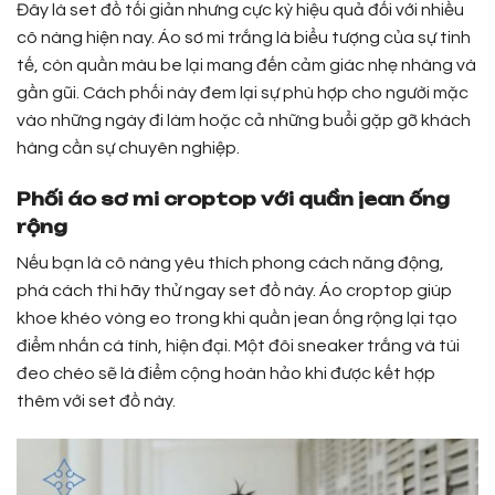
Đây là set đồ tối giản nhưng cực kỳ hiệu quả đối với nhiều
cô nàng hiện nay. Áo sơ mi trắng là biểu tượng của sự tinh
tế, còn quần màu be lại mang đến cảm giác nhẹ nhàng và
gần gũi. Cách phối này đem lại sự phù hợp cho người mặc
vào những ngày đi làm hoặc cả những buổi gặp gỡ khách
hàng cần sự chuyên nghiệp.
Phối áo sơ mi croptop với quần jean ống
rộng
Nếu bạn là cô nàng yêu thích phong cách năng động,
phá cách thì hãy thử ngay set đồ này. Áo croptop giúp
khoe khéo vòng eo trong khi quần jean ống rộng lại tạo
điểm nhấn cá tính, hiện đại. Một đôi sneaker trắng và túi
đeo chéo sẽ là điểm cộng hoàn hảo khi được kết hợp
thêm với set đồ này.