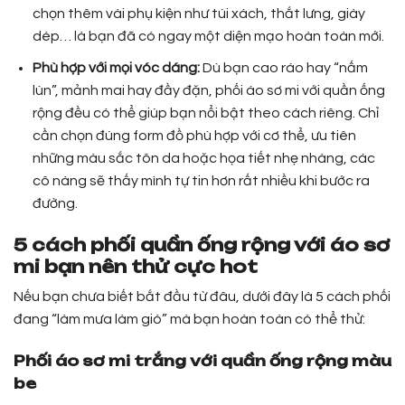
chọn thêm vài phụ kiện như túi xách, thắt lưng, giày
dép… là bạn đã có ngay một diện mạo hoàn toàn mới.
Phù hợp với mọi vóc dáng:
Dù bạn cao ráo hay “nấm
lùn”, mảnh mai hay đầy đặn, phối áo sơ mi với quần ống
rộng đều có thể giúp bạn nổi bật theo cách riêng. Chỉ
cần chọn đúng form đồ phù hợp với cơ thể, ưu tiên
những màu sắc tôn da hoặc họa tiết nhẹ nhàng, các
cô nàng sẽ thấy mình tự tin hơn rất nhiều khi bước ra
đường.
5 cách phối quần ống rộng với áo sơ
mi bạn nên thử cực hot
Nếu bạn chưa biết bắt đầu từ đâu, dưới đây là 5 cách phối
đang “làm mưa làm gió” mà bạn hoàn toàn có thể thử:
Phối áo sơ mi trắng với quần ống rộng màu
be