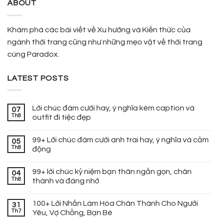
ABOUT
Khám phá các bài viết về Xu hướng và Kiến thức của
ngành thời trang cũng như những mẹo vặt về thời trang
cùng Paradox.
LATEST POSTS
Lời chúc đám cưới hay, ý nghĩa kèm caption và
07
Th8
outfit đi tiệc đẹp
99+ Lời chúc đám cưới anh trai hay, ý nghĩa và cảm
05
Th8
động
99+ lời chúc kỷ niệm bạn thân ngắn gọn, chân
04
Th8
thành và đáng nhớ
100+ Lời Nhắn Làm Hòa Chân Thành Cho Người
31
Th7
Yêu, Vợ Chồng, Bạn Bè