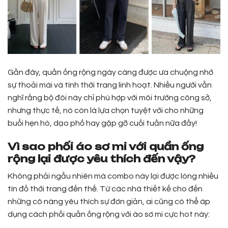
Gần đây, quần ống rộng ngày càng được ưa chuộng nhờ
sự thoải mái và tính thời trang linh hoạt. Nhiều người vẫn
nghĩ rằng bộ đôi này chỉ phù hợp với môi trường công sở,
nhưng thực tế, nó còn là lựa chọn tuyệt vời cho những
buổi hẹn hò, dạo phố hay gặp gỡ cuối tuần nữa đấy!
Vì sao phối áo sơ mi với quần ống
rộng lại được yêu thích đến vậy?
Không phải ngẫu nhiên mà combo này lại được lòng nhiều
tín đồ thời trang đến thế. Từ các nhà thiết kế cho đến
những cô nàng yêu thích sự đơn giản, ai cũng có thể áp
dụng cách phối quần ống rộng với áo sơ mi cực hot này: