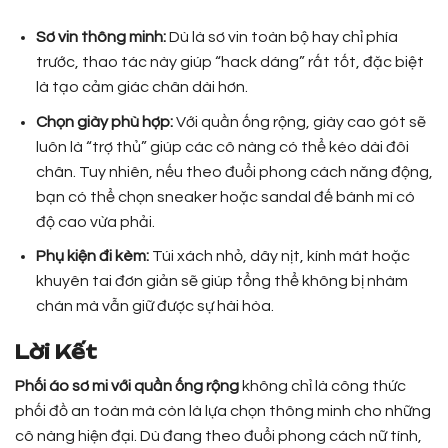
Sơ vin thông minh:
Dù là sơ vin toàn bộ hay chỉ phía
trước, thao tác này giúp “hack dáng” rất tốt, đặc biệt
là tạo cảm giác chân dài hơn.
Chọn giày phù hợp:
Với quần ống rộng, giày cao gót sẽ
luôn là “trợ thủ” giúp các cô nàng có thể kéo dài đôi
chân. Tuy nhiên, nếu theo đuổi phong cách năng động,
bạn có thể chọn sneaker hoặc sandal đế bánh mì có
độ cao vừa phải.
Phụ kiện đi kèm:
Túi xách nhỏ, dây nịt, kính mát hoặc
khuyên tai đơn giản sẽ giúp tổng thể không bị nhàm
chán mà vẫn giữ được sự hài hòa.
Lời Kết
Phối áo sơ mi với quần ống rộng
không chỉ là công thức
phối đồ an toàn mà còn là lựa chọn thông minh cho những
cô nàng hiện đại. Dù đang theo đuổi phong cách nữ tính,