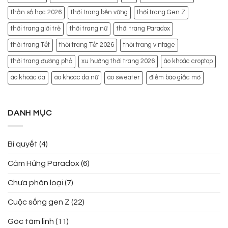
thần số học 2026
thời trang bền vững
thời trang Gen Z
thời trang giới trẻ
thời trang nữ
thời trang Paradox
thời trang Tết
thời trang Tết 2026
thời trang vintage
thời trang đường phố
xu hướng thời trang 2026
áo khoác croptop
áo khoác da
áo khoác da nữ
áo sweater
điềm báo giấc mơ
DANH MỤC
Bí quyết
(4)
Cảm Hứng Paradox
(6)
Chưa phân loại
(7)
Cuộc sống gen Z
(22)
Góc tâm linh
(11)