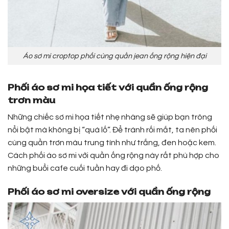
Áo sơ mi croptop phối cùng quần jean ống rộng hiện đại
Phối áo sơ mi họa tiết với quần ống rộng
trơn màu
Những chiếc sơ mi họa tiết nhẹ nhàng sẽ giúp bạn trông
nổi bật mà không bị “quá lố”. Để tránh rối mắt, ta nên phối
cùng quần trơn màu trung tính như trắng, đen hoặc kem.
Cách phối áo sơ mi với quần ống rộng này rất phù hợp cho
những buổi cafe cuối tuần hay đi dạo phố.
Phối áo sơ mi oversize với quần ống rộng