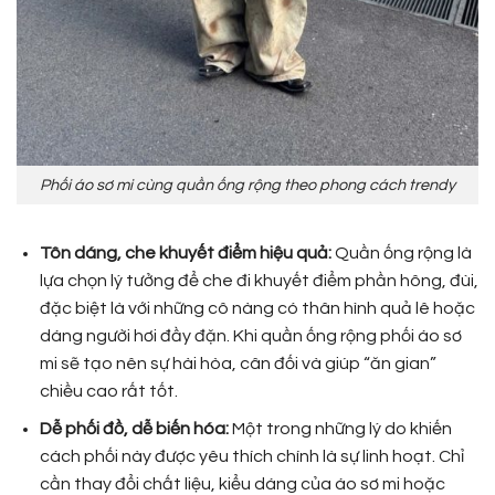
Phối áo sơ mi cùng quần ống rộng theo phong cách trendy
Tôn dáng, che khuyết điểm hiệu quả:
Quần ống rộng là
lựa chọn lý tưởng để che đi khuyết điểm phần hông, đùi,
đặc biệt là với những cô nàng có thân hình quả lê hoặc
dáng người hơi đầy đặn. Khi quần ống rộng phối áo sơ
mi sẽ tạo nên sự hài hòa, cân đối và giúp “ăn gian”
chiều cao rất tốt.
Dễ phối đồ, dễ biến hóa:
Một trong những lý do khiến
cách phối này được yêu thích chính là sự linh hoạt. Chỉ
cần thay đổi chất liệu, kiểu dáng của áo sơ mi hoặc