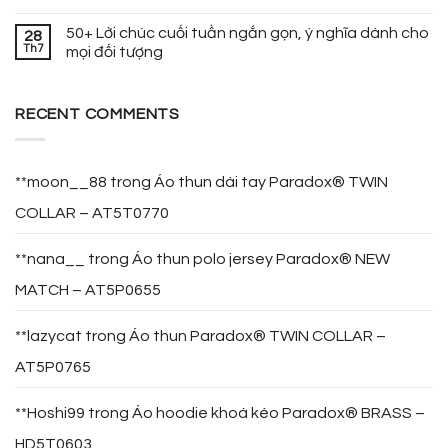
50+ Lời chúc cuối tuần ngắn gọn, ý nghĩa dành cho
28
Th7
mọi đối tượng
RECENT COMMENTS
**moon__88
trong
Áo thun dài tay Paradox® TWIN
COLLAR – AT5T0770
**nana__
trong
Áo thun polo jersey Paradox® NEW
MATCH – AT5P0655
**lazycat
trong
Áo thun Paradox® TWIN COLLAR –
AT5P0765
**Hoshi99
trong
Áo hoodie khoá kéo Paradox® BRASS –
HD5T0603