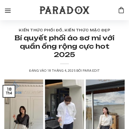
Bỏ
qua
nội
dung
KIẾN THỨC PHỐI ĐỒ
,
KIẾN THỨC MẶC ĐẸP
Bí quyết phối áo sơ mi với
quần ống rộng cực hot
2025
ĐĂNG VÀO
18 THÁNG 4, 2025
BỞI
PARA EDIT
18
Th4