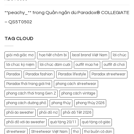
**peachy_**
trong
Quần ngắn dù Paradox® COLLEGIATE
– QS5T0502
TAG CLOUD
giải mã giấc mơ
họa tiết chấm bi
local brand Việt Nam
lời chúc
lời chúc kỷ niệm
lời chúc đám cưới
outfit mùa hè
outfit đi chơi
Paradox
Paradox fashion
Paradox lifestyle
Paradox streetwear
Paradox thời trang giới trẻ
phong cách streetwear
phong cách thời trang Gen Z
phong cách vintage
phong cách đường phố
phong thủy
phong thủy 2026
phối áo sweater
phối đồ nữ
phối đồ Tết 2026
phối đồ với áo sweater
quà tặng 20/11
quà tặng cô giáo
streetwear
Streetwear Việt Nam
thơ
thơ buồn cô đơn