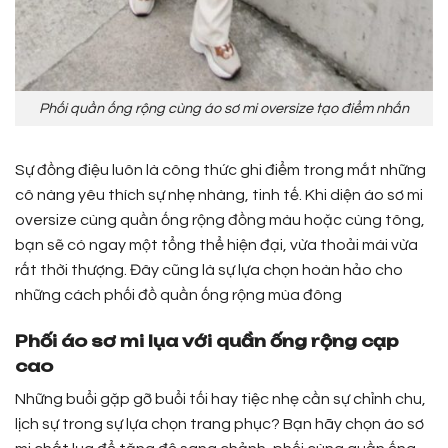
Phối quần ống rộng cùng áo sơ mi oversize tạo điểm nhấn
Sự đồng điệu luôn là công thức ghi điểm trong mắt những
cô nàng yêu thích sự nhẹ nhàng, tinh tế. Khi diện áo sơ mi
oversize cùng quần ống rộng đồng màu hoặc cùng tông,
bạn sẽ có ngay một tổng thể hiện đại, vừa thoải mái vừa
rất thời thượng. Đây cũng là sự lựa chọn hoàn hảo cho
những cách phối đồ quần ống rộng mùa đông
Phối áo sơ mi lụa với quần ống rộng cạp
cao
Những buổi gặp gỡ buổi tối hay tiệc nhẹ cần sự chỉnh chu,
lịch sự trong sự lựa chọn trang phục? Bạn hãy chọn áo sơ