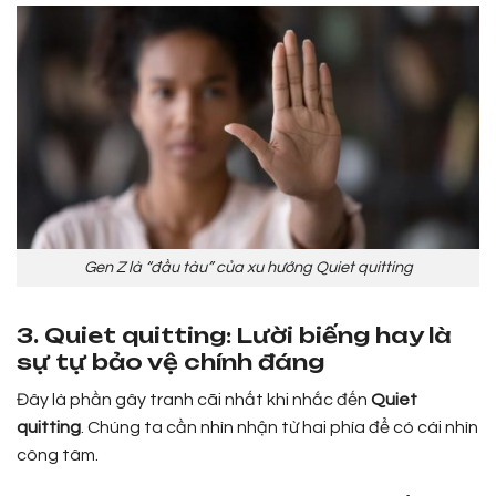
Gen Z là “đầu tàu” của xu hướng Quiet quitting
3. Quiet quitting: Lười biếng hay là
sự tự bảo vệ chính đáng
Đây là phần gây tranh cãi nhất khi nhắc đến
Quiet
quitting
. Chúng ta cần nhìn nhận từ hai phía để có cái nhìn
công tâm.