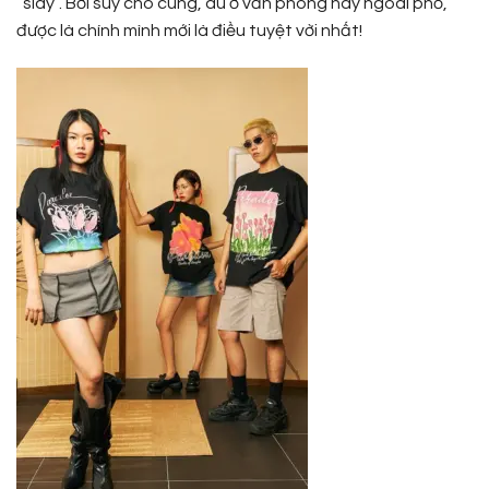
“slay”. Bởi suy cho cùng, dù ở văn phòng hay ngoài phố,
được là chính mình mới là điều tuyệt vời nhất!