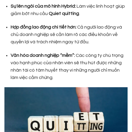
Sự lên ngôi của mô hình Hybrid:
Làm việc linh hoạt giúp
giảm bớt nhu cầu
Quiet quitting
.
Hợp đồng lao động chi tiết hơn:
Cả người lao động và
chủ doanh nghiệp sẽ cần làm rõ các điều khoản về
quyền lợi và trách nhiệm ngay từ đầu.
Văn hóa doanh nghiệp “mềm”:
Các công ty chú trọng
vào hạnh phúc của nhân viên sẽ thu hút được những
nhân tài có tâm huyết thay vì những người chỉ muốn
làm việc cầm chừng.