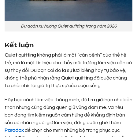
Dự đoán xu hướng Quiet quitting trong năm 2026
Kết luận
Quiet quitting
không phải là một “căn bệnh” của thế hệ
trẻ, mà là một tín hiệu cho thấy môi trường làm việc cần có
sự thay đổi. Dù bạn coi đó là sự lười biếng hay tự bảo vệ,
không thể phủ nhận rằng
Quiet quitting
đã buộc chúng
ta phải nhìn lại giá trị thực sự của cuộc sống.
Hãy học cách làm việc thông minh, đặt ra giới hạn cho bản
thân nhưng cũng đừng quên giữ vững đam mê. Và nếu
bạn đang tìm kiếm nguồn cảm hứng để khẳng định bản
sắc cá nhân ngoài giờ làm việc, đừng quên ghé thăm
Paradox
để chọn cho mình những bộ trang phục cực