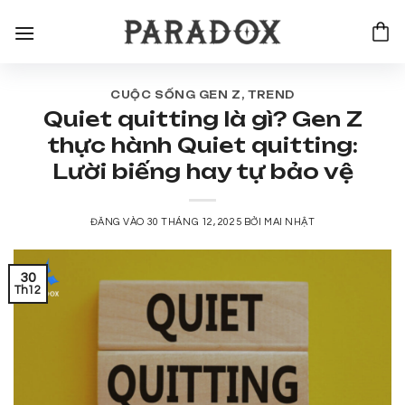
Bỏ
qua
nội
dung
CUỘC SỐNG GEN Z
,
TREND
Quiet quitting là gì? Gen Z
thực hành Quiet quitting:
Lười biếng hay tự bảo vệ
ĐĂNG VÀO
30 THÁNG 12, 2025
BỞI
MAI NHẬT
30
Th12