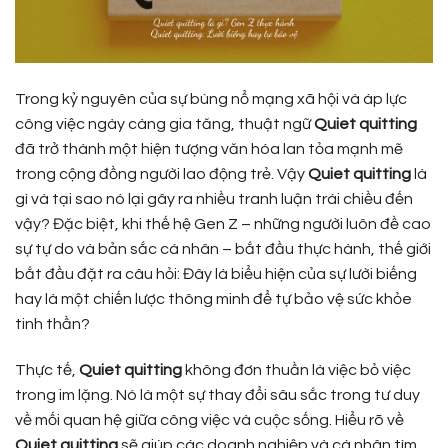
Trong kỷ nguyên của sự bùng nổ mạng xã hội và áp lực
công việc ngày càng gia tăng, thuật ngữ
Quiet quitting
đã trở thành một hiện tượng văn hóa lan tỏa mạnh mẽ
trong cộng đồng người lao động trẻ. Vậy
Quiet quitting
là
gì và tại sao nó lại gây ra nhiều tranh luận trái chiều đến
vậy? Đặc biệt, khi thế hệ Gen Z – những người luôn đề cao
sự tự do và bản sắc cá nhân – bắt đầu thực hành, thế giới
bắt đầu đặt ra câu hỏi: Đây là biểu hiện của sự lười biếng
hay là một chiến lược thông minh để tự bảo vệ sức khỏe
tinh thần?
Thực tế,
Quiet quitting
không đơn thuần là việc bỏ việc
trong im lặng. Nó là một sự thay đổi sâu sắc trong tư duy
về mối quan hệ giữa công việc và cuộc sống. Hiểu rõ về
Quiet quitting
sẽ giúp các doanh nghiệp và cá nhân tìm