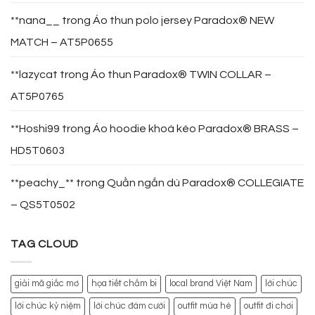
**nana__
trong
Áo thun polo jersey Paradox® NEW
MATCH – AT5P0655
**lazycat
trong
Áo thun Paradox® TWIN COLLAR –
AT5P0765
**Hoshi99
trong
Áo hoodie khoá kéo Paradox® BRASS –
HD5T0603
**peachy_**
trong
Quần ngắn dù Paradox® COLLEGIATE
– QS5T0502
TAG CLOUD
giải mã giấc mơ
họa tiết chấm bi
local brand Việt Nam
lời chúc
lời chúc kỷ niệm
lời chúc đám cưới
outfit mùa hè
outfit đi chơi