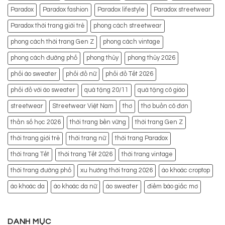
Paradox
Paradox fashion
Paradox lifestyle
Paradox streetwear
Paradox thời trang giới trẻ
phong cách streetwear
phong cách thời trang Gen Z
phong cách vintage
phong cách đường phố
phong thủy
phong thủy 2026
phối áo sweater
phối đồ nữ
phối đồ Tết 2026
phối đồ với áo sweater
quà tặng 20/11
quà tặng cô giáo
streetwear
Streetwear Việt Nam
thơ
thơ buồn cô đơn
thần số học 2026
thời trang bền vững
thời trang Gen Z
thời trang giới trẻ
thời trang nữ
thời trang Paradox
thời trang Tết
thời trang Tết 2026
thời trang vintage
thời trang đường phố
xu hướng thời trang 2026
áo khoác croptop
áo khoác da
áo khoác da nữ
áo sweater
điềm báo giấc mơ
DANH MỤC