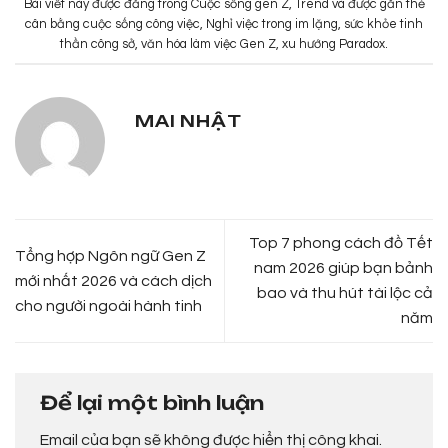
Bài viết này được đăng trong
Cuộc sống gen Z
,
Trend
và được gắn thẻ
cân bằng cuộc sống công việc
,
Nghỉ việc trong im lặng
,
sức khỏe tinh
thần công sở
,
văn hóa làm việc Gen Z
,
xu hướng Paradox
.
MAI NHẬT
Top 7 phong cách đồ Tết
Tổng hợp Ngôn ngữ Gen Z
nam 2026 giúp bạn bảnh
mới nhất 2026 và cách dịch
bao và thu hút tài lộc cả
cho người ngoài hành tinh
năm
Để lại một bình luận
Email của bạn sẽ không được hiển thị công khai.