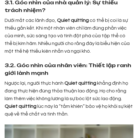
3.1. Góc nhìn của nhà quản lý: Sự thiếu
trách nhiệm?
Dưới mắt các lãnh đạo,
Quiet quitting
có thể bị coi là sự
thiếu gắn kết. Khi một nhân viên chỉ làm đúng phần việc
của mình, sức sáng tạo và tính đột phá của tập thể có
thể bị kìm hãm. Nhiều người cho rằng đây là biểu hiện của
một thế hệ thiếu kiên nhẫn và ngại khó.
3.2. Góc nhìn của nhân viên: Thiết lập ranh
giới lành mạnh
Ngược lại, người thực hành
Quiet quitting
khẳng định họ
đang thực hiện đúng thỏa thuận lao động. Họ cho rằng
làm thêm việc không lương là sự bóc lột sức lao động.
Quiet quitting
lúc này là “tấm khiên” bảo vệ họ khỏi sự kiệt
quệ về thể chất và tinh thần.