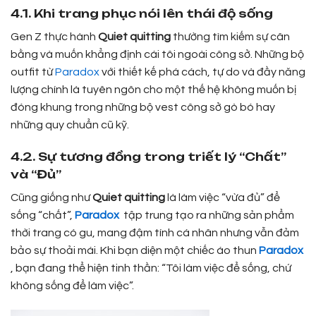
4.1. Khi trang phục nói lên thái độ sống
Gen Z thực hành
Quiet quitting
thường tìm kiếm sự cân
bằng và muốn khẳng định cái tôi ngoài công sở. Những bộ
outfit từ
Paradox
với thiết kế phá cách, tự do và đầy năng
lượng chính là tuyên ngôn cho một thế hệ không muốn bị
đóng khung trong những bộ vest công sở gò bó hay
những quy chuẩn cũ kỹ.
4.2. Sự tương đồng trong triết lý “Chất”
và “Đủ”
Cũng giống như
Quiet quitting
là làm việc “vừa đủ” để
sống “chất”,
Paradox
tập trung tạo ra những sản phẩm
thời trang có gu, mang đậm tính cá nhân nhưng vẫn đảm
bảo sự thoải mái. Khi bạn diện một chiếc áo thun
Paradox
, bạn đang thể hiện tinh thần: “Tôi làm việc để sống, chứ
không sống để làm việc”.