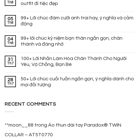
Th8
outfit đi tiệc đẹp
99+ Lời chúc đám cưới anh trai hay, ý nghĩa và cảm
05
Th8
động
99+ lời chúc kỷ niệm bạn thân ngắn gọn, chân
04
Th8
thành và đáng nhớ
100+ Lời Nhắn Làm Hòa Chân Thành Cho Người
31
Th7
Yêu, Vợ Chồng, Bạn Bè
50+ Lời chúc cuối tuần ngắn gọn, ý nghĩa dành cho
28
Th7
mọi đối tượng
RECENT COMMENTS
**moon__88
trong
Áo thun dài tay Paradox® TWIN
COLLAR – AT5T0770