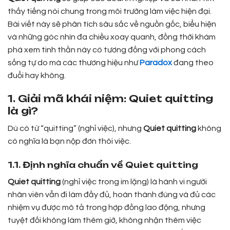
thấy tiếng nói chung trong môi trường làm việc hiện đại.
Bài viết này sẽ phân tích sâu sắc về nguồn gốc, biểu hiện
và những góc nhìn đa chiều xoay quanh, đồng thời khám
phá xem tinh thần này có tương đồng với phong cách
sống tự do mà các thương hiệu như
Paradox
đang theo
đuổi hay không.
1. Giải mã khái niệm: Quiet quitting
là gì?
Dù có từ “quitting” (nghỉ việc), nhưng
Quiet quitting
không
có nghĩa là bạn nộp đơn thôi việc.
1.1. Định nghĩa chuẩn về Quiet quitting
Quiet quitting
(nghỉ việc trong im lặng) là hành vi người
nhân viên vẫn đi làm đầy đủ, hoàn thành đúng và đủ các
nhiệm vụ được mô tả trong hợp đồng lao động, nhưng
tuyệt đối không làm thêm giờ, không nhận thêm việc