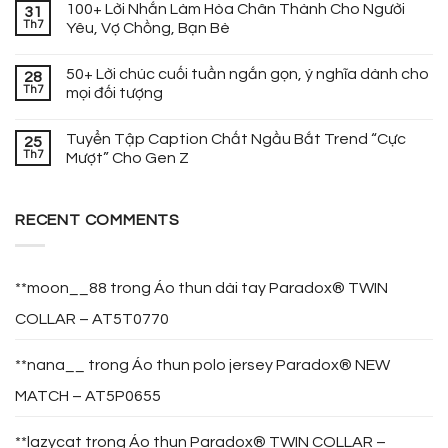
100+ Lời Nhắn Làm Hòa Chân Thành Cho Người
31
Th7
Yêu, Vợ Chồng, Bạn Bè
50+ Lời chúc cuối tuần ngắn gọn, ý nghĩa dành cho
28
Th7
mọi đối tượng
Tuyển Tập Caption Chất Ngầu Bắt Trend “Cực
25
Th7
Mượt” Cho Gen Z
RECENT COMMENTS
**moon__88
trong
Áo thun dài tay Paradox® TWIN
COLLAR – AT5T0770
**nana__
trong
Áo thun polo jersey Paradox® NEW
MATCH – AT5P0655
**lazycat
trong
Áo thun Paradox® TWIN COLLAR –