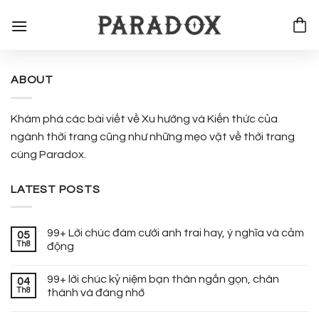
Bỏ
qua
nội
dung
ABOUT
Khám phá các bài viết về Xu hướng và Kiến thức của
ngành thời trang cũng như những mẹo vặt về thời trang
cùng Paradox.
LATEST POSTS
99+ Lời chúc đám cưới anh trai hay, ý nghĩa và cảm
05
Th8
động
99+ lời chúc kỷ niệm bạn thân ngắn gọn, chân
04
Th8
thành và đáng nhớ