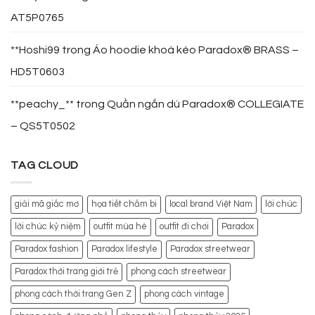
AT5P0765
**Hoshi99
trong
Áo hoodie khoá kéo Paradox® BRASS –
HD5T0603
**peachy_**
trong
Quần ngắn dù Paradox® COLLEGIATE
– QS5T0502
TAG CLOUD
giải mã giấc mơ
họa tiết chấm bi
local brand Việt Nam
lời chúc
lời chúc kỷ niệm
outfit mùa hè
outfit đi chơi
Paradox
Paradox fashion
Paradox lifestyle
Paradox streetwear
Paradox thời trang giới trẻ
phong cách streetwear
phong cách thời trang Gen Z
phong cách vintage