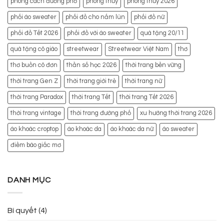
phong cách đường phố
phong thủy
phong thủy 2026
phối áo sweater
phối đồ cho nấm lùn
phối đồ nữ
phối đồ Tết 2026
phối đồ với áo sweater
quà tặng 20/11
quà tặng cô giáo
streetwear
Streetwear Việt Nam
thơ
thơ buồn cô đơn
thần số học 2026
thời trang bền vững
thời trang Gen Z
thời trang giới trẻ
thời trang nữ
thời trang Paradox
thời trang Tết
thời trang Tết 2026
thời trang vintage
thời trang đường phố
xu hướng thời trang 2026
áo khoác croptop
áo khoác da
áo khoác da nữ
áo sweater
điềm báo giấc mơ
DANH MỤC
Bí quyết
(4)