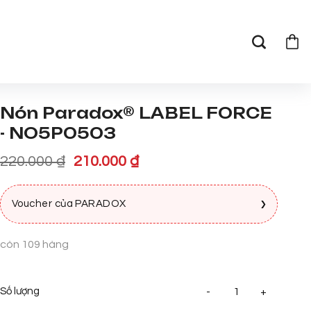
Nón Paradox® LABEL FORCE
- NO5P0503
Giá
Giá
220.000
₫
210.000
₫
gốc
hiện
là:
tại
›
Voucher của PARADOX
220.000 ₫.
là:
210.000 ₫.
còn 109 hàng
Nón Pa