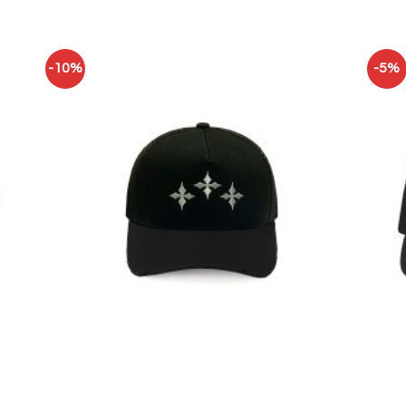
-10%
-5%