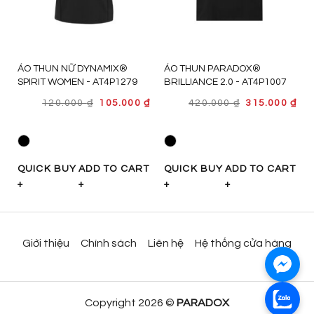
ÁO THUN NỮ DYNAMIX®
ÁO THUN PARADOX®
SPIRIT WOMEN - AT4P1279
BRILLIANCE 2.0 - AT4P1007
GIÁ
GIÁ
GIÁ
GI
₫
120.000
₫
105.000
₫
420.000
₫
315.000
₫
GỐC
HIỆN
GỐC
HI
LÀ:
TẠI
LÀ:
TẠI
120.000 ₫.
LÀ:
420.000 ₫.
LÀ:
105.000 ₫.
315
T
QUICK BUY
ADD TO CART
QUICK BUY
ADD TO CART
+
+
+
+
Giới thiệu
Chính sách
Liên hệ
Hệ thống cửa hàng
Copyright 2026 ©
PARADOX