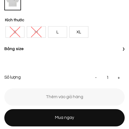
Kích thước
S
M
L
XL
›
Bảng size
Áo
Thêm vào giỏ hàng
Mua ngay