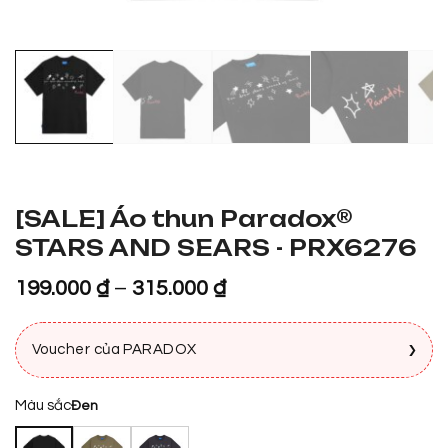
[SALE] Áo thun Paradox®
STARS AND SEARS - PRX6276
199.000
₫
–
315.000
₫
›
Voucher của PARADOX
Màu sắc
Đen