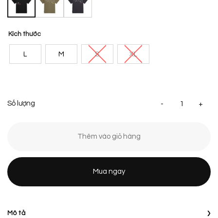
Kích thước
L
M
S
XL
[S
Thêm vào giỏ hàng
Mua ngay
›
Mô tả