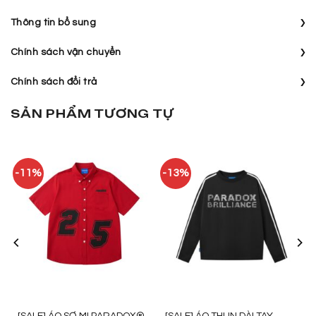
›
Thông tin bổ sung
›
Chính sách vận chuyển
›
Chính sách đổi trả
SẢN PHẨM TƯƠNG TỰ
-11%
-13%
[SALE] ÁO SƠ MI PARADOX®
[SALE] ÁO THUN DÀI TAY